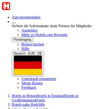
App herunterladen
Sichere dir Sofortrabatte dank Preisen für Mitglieder
Anmelden
Mehr zu Hotels.com Rewards
Posteingang
Reisen buchen
Hilfe
Deutsch · EUR · DE
Unterkunft registrieren
Meine Reisen
Feedback
Hotels in Bristol
Hotels in England
Hotels in
Großbritannien
Hotels
Hotels nahe Redcliffe