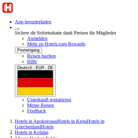
App herunterladen
Sichere dir Sofortrabatte dank Preisen für Mitglieder
Anmelden
Mehr zu Hotels.com Rewards
Posteingang
Reisen buchen
Hilfe
Deutsch · EUR · DE
Unterkunft registrieren
Meine Reisen
Feedback
Hotels in Apokoronas
Hotels in Kreta
Hotels in
Griechenland
Hotels
Hotels in Kefalas