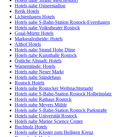
Hotels nahe Strand Meschendorf
Hotels nahe Ostseestadion
Rerik Hotels
Lichtenhagen Hotels
Hotels nahe S-Bahn-Station Rostock-Evershagen
Hotels nahe Volkstheater Rostock
Graal-Müritz Hotels
Markgrafenheide: Hotels
Althof Hotels
Hotels nahe Strand Hohe Düne
Hotels nahe Kunsthalle Rostock
Östliche Altstadt: Hotels
Warnemünde: Hotels
Hotels nahe Neuer Markt
Hotels nahe Ständehaus
Rostock Hotels
Hotels nahe Rostocker Weihnachtsmarkt
Hotels nahe S-Bahn-Station Rostock Holbeinplatz
Hotels nahe Rathaus Rostock
Hotels nahe Meyers Mühle
Hotels nahe S-Bahn-Station Rostock Parkstraße
Hotels nahe Universität Rostock
Hotels nahe Marine Science Center
Buchholz Hotels
Hotels nahe Kloster zum Heiligen Kreuz