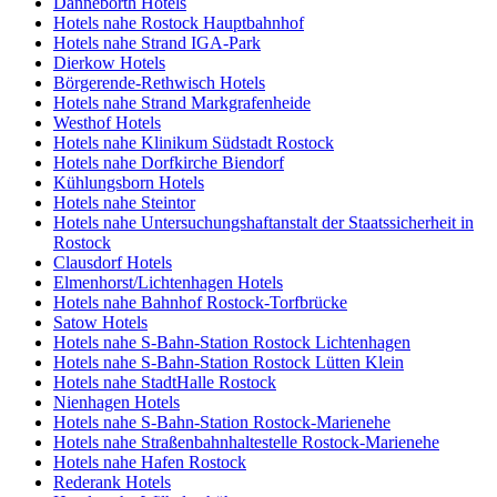
Danneborth Hotels
Hotels nahe Rostock Hauptbahnhof
Hotels nahe Strand IGA-Park
Dierkow Hotels
Börgerende-Rethwisch Hotels
Hotels nahe Strand Markgrafenheide
Westhof Hotels
Hotels nahe Klinikum Südstadt Rostock
Hotels nahe Dorfkirche Biendorf
Kühlungsborn Hotels
Hotels nahe Steintor
Hotels nahe Untersuchungshaftanstalt der Staatssicherheit in
Rostock
Clausdorf Hotels
Elmenhorst/Lichtenhagen Hotels
Hotels nahe Bahnhof Rostock-Torfbrücke
Satow Hotels
Hotels nahe S-Bahn-Station Rostock Lichtenhagen
Hotels nahe S-Bahn-Station Rostock Lütten Klein
Hotels nahe StadtHalle Rostock
Nienhagen Hotels
Hotels nahe S-Bahn-Station Rostock-Marienehe
Hotels nahe Straßenbahnhaltestelle Rostock-Marienehe
Hotels nahe Hafen Rostock
Rederank Hotels