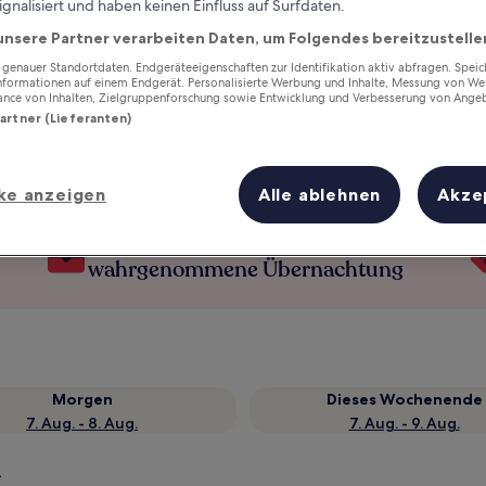
ignalisiert und haben keinen Einfluss auf Surfdaten.
unsere Partner verarbeiten Daten, um Folgendes bereitzustelle
enauer Standortdaten. Endgeräteeigenschaften zur Identifikation aktiv abfragen. Spei
Informationen auf einem Endgerät. Personalisierte Werbung und Inhalte, Messung von We
ance von Inhalten, Zielgruppenforschung sowie Entwicklung und Verbesserung von Ange
Partner (Lieferanten)
ke anzeigen
Alle ablehnen
Akze
Verdiene Prämien für jede
wahrgenommene Übernachtung
Morgen
Dieses Wochenende
7. Aug. - 8. Aug.
7. Aug. - 9. Aug.
n