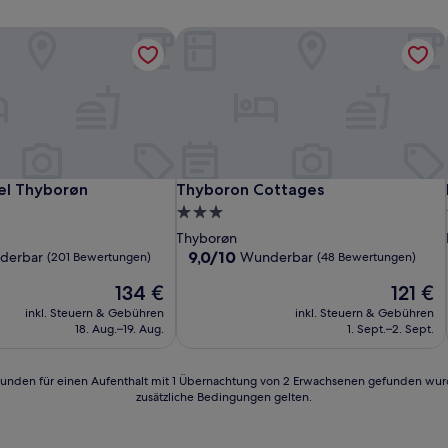
el Thyborøn
Thyboron Cottages
el Thyborøn
Thyboron Cottages
el Thyborøn
Thyboron Cottages
3.0-
Sterne-
Thyborøn
Unterkunft
9.0
9,0/10
derbar
Wunderbar
(201 Bewertungen)
(48 Bewertungen)
von
Der
Der
134 €
121 €
10,
Preis
Preis
Wunderbar,
inkl. Steuern & Gebühren
inkl. Steuern & Gebühren
beträgt
beträgt
(48
18. Aug.–19. Aug.
1. Sept.–2. Sept.
134 €
121 €
n)
Bewertungen)
24 Stunden für einen Aufenthalt mit 1 Übernachtung von 2 Erwachsenen gefunden wu
zusätzliche Bedingungen gelten.