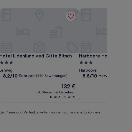
Hotel Lidenlund ved Gitte Bitsch
Harboøre Hotel
Hotel Lidenlund ved Gitte Bitsch
Harboøre Hotel
Hotel Lidenlund ved Gitte Bitsch
Harboøre Hotel
3.0-
3.0-
Sterne-
Sterne-
Lemvig
Harboore
Unterkunft
Unterkunft
8.2
8.8
8,2/10
8,8/10
Sehr gut
Hervorragend
(440 Bewertungen)
(69
von
von
Der
132 €
10,
10,
Preis
Sehr
Hervorragend,
inkl. Steuern & Gebühren
inkl. Steu
beträgt
gut,
(69
11. Aug.–12. Aug.
20
132 €
(440
Bewertungen)
Bewertungen)
rde. Preise und Verfügbarkeiten können sich ändern. Es können