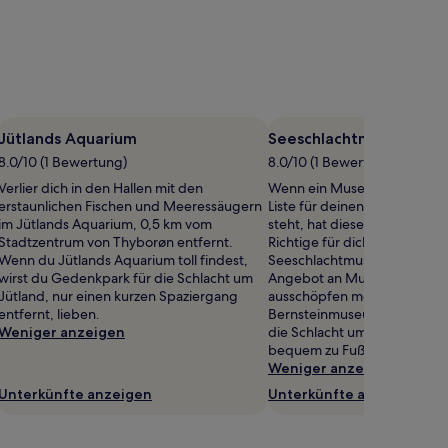
Jütlands Aquarium
Seeschlachtmuseum Jüt
8.0/10 (1 Bewertung)
8.0/10 (1 Bewertung)
Verlier dich in den Hallen mit den
Wenn ein Museumsbesuch au
erstaunlichen Fischen und Meeressäugern
Liste für deinen Aufenthalt 
im Jütlands Aquarium, 0,5 km vom
steht, hat dieser Ort bestim
Stadtzentrum von Thyborøn entfernt.
Richtige für dich zu bieten:
Wenn du Jütlands Aquarium toll findest,
Seeschlachtmuseum Jütland
wirst du Gedenkpark für die Schlacht um
Angebot an Museen in Thybo
Jütland, nur einen kurzen Spaziergang
ausschöpfen möchtest, besi
entfernt, lieben.
Bernsteinmuseum oder Gede
Weniger anzeigen
die Schlacht um Jütland, die
bequem zu Fuß erreichen ka
Weniger anzeigen
Unterkünfte anzeigen
Unterkünfte anzeigen