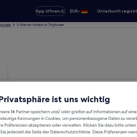
•
App öffnen
EUR
Unterkunft registr
hyborøn
3-Sterne-Hotels in Thyborøn
 Privatsphäre ist uns wichtig
nsere
16
Partner speichern und/ oder greifen auf Informationen auf ein
eindeutige Kennungen in Cookies, um personenbezogene Daten zu verarb
e Präferenzen akzeptieren oder verwalten. Klicken Sie dazu bitte unten
ie jederzeit die Seite der Datenschutzrichtlinie. Diese Präferenzen we