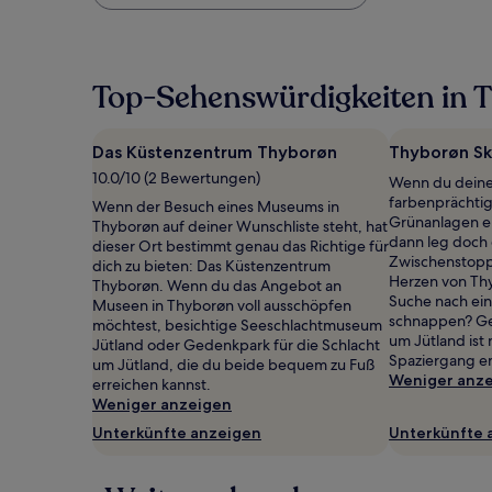
Preis
pro
Nacht,
der
in
Top-Sehenswürdigkeiten in 
den
letzten
24 Stunden
Das Küstenzentrum Thyborøn
Thyborøn Sk
für
10.0/10 (2 Bewertungen)
Wenn du deine
einen
farbenprächti
Aufenthalt
Wenn der Besuch eines Museums in
Grünanlagen e
mit
Thyborøn auf deiner Wunschliste steht, hat
dann leg doch 
1 Übernachtung
dieser Ort bestimmt genau das Richtige für
Zwischenstopp
von
dich zu bieten: Das Küstenzentrum
Herzen von Thy
2 Erwachsenen
Thyborøn. Wenn du das Angebot an
Suche nach ein
gefunden
Museen in Thyborøn voll ausschöpfen
schnappen? Ge
wurde.
möchtest, besichtige Seeschlachtmuseum
um Jütland ist 
Preise
Jütland oder Gedenkpark für die Schlacht
Spaziergang en
und
um Jütland, die du beide bequem zu Fuß
Weniger anz
Verfügbarkeiten
erreichen kannst.
können
Weniger anzeigen
sich
Unterkünfte anzeigen
Unterkünfte 
ändern.
Es
können