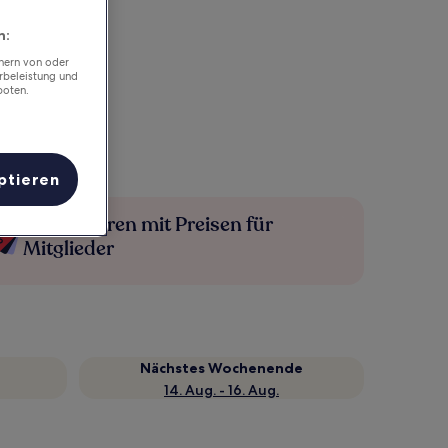
n:
chern von oder
rbeleistung und
boten.
ptieren
Mehr sparen mit Preisen für
Mitglieder
Nächstes Wochenende
14. Aug. - 16. Aug.