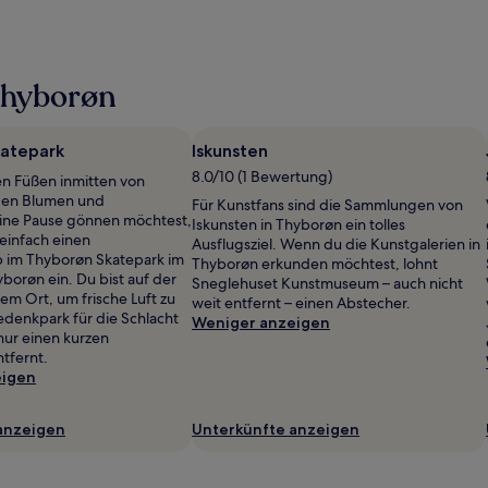
Thyborøn
atepark
Iskunsten
8.0/10 (1 Bewertung)
n Füßen inmitten von
gen Blumen und
Für Kunstfans sind die Sammlungen von
ine Pause gönnen möchtest,
Iskunsten in Thyborøn ein tolles
einfach einen
Ausflugsziel. Wenn du die Kunstgalerien in
 im Thyborøn Skatepark im
Thyborøn erkunden möchtest, lohnt
borøn ein. Du bist auf der
Sneglehuset Kunstmuseum – auch nicht
em Ort, um frische Luft zu
weit entfernt – einen Abstecher.
denkpark für die Schlacht
Weniger anzeigen
nur einen kurzen
tfernt.
eigen
anzeigen
Unterkünfte anzeigen