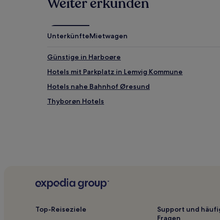
Weiter erkunden
zusätzliche
Bedingungen
gelten.
Unterkünfte
Mietwagen
Günstige in Harboøre
Hotels mit Parkplatz in Lemvig Kommune
Hotels nahe Bahnhof Øresund
Thyborøn Hotels
Top-Reiseziele
Support und häufi
Fragen