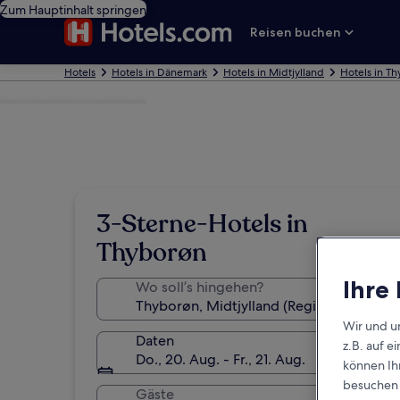
Zum Hauptinhalt springen
Reisen buchen
Hotels
Hotels in Dänemark
Hotels in Midtjylland
Hotels in T
Foto von Helmut Prien
3-Sterne-Hotels in
Thyborøn
Ihre
Wo soll’s hingehen?
Wir und u
Daten
z.B. auf 
Do., 20. Aug. - Fr., 21. Aug.
können Ihr
besuchen S
Gäste