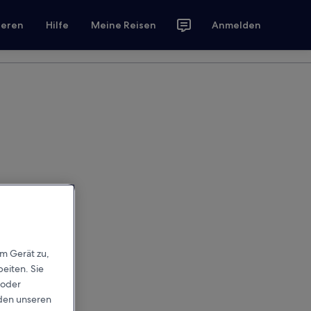
ieren
Hilfe
Meine Reisen
Anmelden
em Gerät zu,
eiten. Sie
 oder
rden unseren