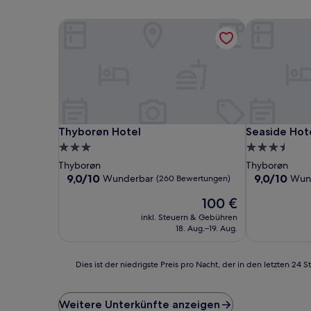
Thyborøn Hotel
Seaside Hot
Thyborøn Hotel
Seaside Hot
Thyborøn Hotel
Seaside Hot
3.0-
3.5-
Sterne-
Sterne-
Thyborøn
Thyborøn
Unterkunft
Unterkunft
9.0
9.0
9,0/10
9,0/10
Wunderbar
Wun
(260 Bewertungen)
von
von
Der
100 €
10,
10,
Preis
Wunderbar,
Wunderbar,
inkl. Steuern & Gebühren
beträgt
(260
(201
18. Aug.–19. Aug.
100 €
Bewertungen)
Bewertunge
Dies
Dies ist der niedrigste Preis pro Nacht, der in den letzten 
ist
der
niedrigste
Weitere Unterkünfte anzeigen