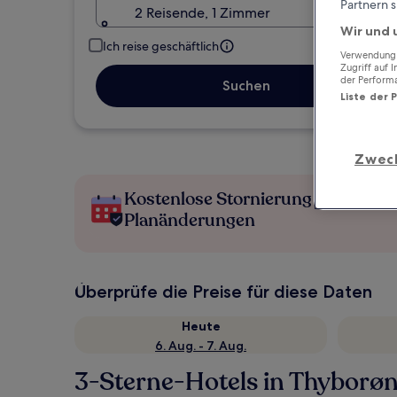
Partnern s
2 Reisende, 1 Zimmer
Wir und 
Ich reise geschäftlich
Verwendung g
Zugriff auf 
der Perform
Suchen
Liste der 
Zwec
Kostenlose Stornierung bei
Planänderungen
Überprüfe die Preise für diese Daten
Heute
6. Aug. - 7. Aug.
3-Sterne-Hotels in Thyborø