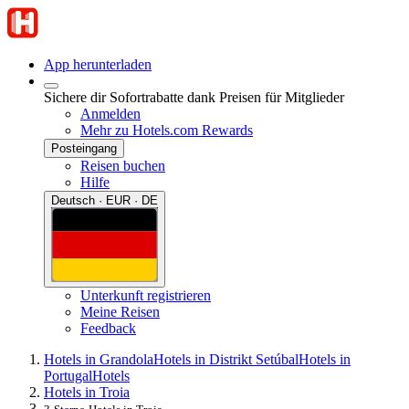
App herunterladen
Sichere dir Sofortrabatte dank Preisen für Mitglieder
Anmelden
Mehr zu Hotels.com Rewards
Posteingang
Reisen buchen
Hilfe
Deutsch · EUR · DE
Unterkunft registrieren
Meine Reisen
Feedback
Hotels in Grandola
Hotels in Distrikt Setúbal
Hotels in
Portugal
Hotels
Hotels in Troia