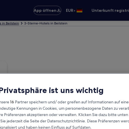
•
App öffnen
EUR
Unterkunft registr
 in Beilstein
3-Sterne-Hotels in Beilstein
 Privatsphäre ist uns wichtig
nsere
16
Partner speichern und/ oder greifen auf Informationen auf ein
eindeutige Kennungen in Cookies, um personenbezogene Daten zu verarb
e Präferenzen akzeptieren oder verwalten. Klicken Sie dazu bitte unten
ie jederzeit die Seite der Datenschutzrichtlinie. Diese Präferenzen we
ignalisiert und haben keinen Einfluss auf Surfdaten.