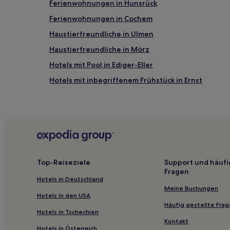
Ferienwohnungen in Hunsrück
können
zusätzliche
Ferienwohnungen in Cochem
Bedingungen
gelten.
Haustierfreundliche in Ulmen
Haustierfreundliche in Mörz
Hotels mit Pool in Ediger-Eller
Hotels mit inbegriffenem Frühstück in Ernst
Hotels mit inbegriffenem Frühstück in Mosel-Nahe
Haustierfreundliche in Mosel-Nahe
Familien in Cochem
Familien in Kastellaun
Hotels mit inbegriffenem Frühstück in Traben-Trar
Top-Reiseziele
Support und häufi
Fragen
Hotels mit inbegriffenem Frühstück in Hunsrück
Hotels in Deutschland
Hotels mit inbegriffenem Frühstück in Weinanbaug
Meine Buchungen
Hotels in den USA
Familien in Weinanbaugebiet Mosel
Häufig gestellte Fra
Hotels in Tschechien
Bruttig-Fankel Hotels
Kontakt
Hotels in Österreich