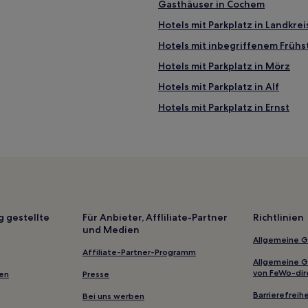
Gasthäuser in Cochem
Hotels mit Parkplatz in Landkre
Hotels mit inbegriffenem Frühs
Hotels mit Parkplatz in Mörz
Hotels mit Parkplatz in Alf
Hotels mit Parkplatz in Ernst
Hotels mit Parkplatz in Mosel-
Hotels mit inbegriffenem Frühs
Hotels mit Weingut in Trarbach
Haustierfreundliche in Kastella
bach
Haustierfreundliche in Traben-
g gestellte
Für Anbieter, Affliliate-Partner
Richtlinien
und Medien
Hotels mit Parkplatz in Hunsrüc
Allgemeine 
ebiet Mosel
Hotels mit Parkplatz in Weinan
Affiliate-Partner-Programm
Allgemeine 
Haustierfreundliche in Weinan
von FeWo-dir
gen
Presse
Enkirch Hotels
Barrierefreihe
Bei uns werben