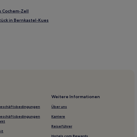
is Cochem-Zell
tück in Bernkastel-Kues
Nahe
tück in Cond
un
Trarbach
Weitere Informationen
k
Geschäftsbedingungen
Über uns
baugebiet Mosel
Geschäftsbedingungen
Karriere
baugebiet Mosel
ekt
Reiseführer
it
Hotels.com Rewards