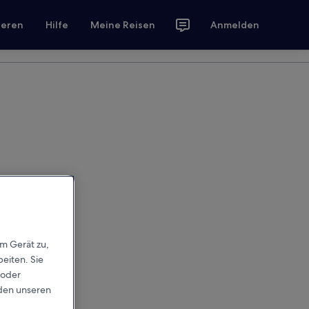
ieren
Hilfe
Meine Reisen
Anmelden
em Gerät zu,
eiten. Sie
 oder
rden unseren