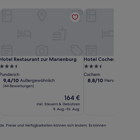
Hotel Restaurant zur Marienburg
Hotel Cochemer Jung
Hotel Restaurant zur Marienburg
Hotel Cochemer Jung
Hotel Restaurant zur Marienburg
Hotel Cochemer Jung
3.5-
3.5-
Sterne-
Sterne-
Punderich
Cochem
Unterkunft
Unterkunft
9.4
8.8
9,4/10
8,8/10
Außergewöhnlich
Hervorragend
(14
von
von
(44 Bewertungen)
10,
10,
Außergewöhnlich,
Der
Hervorragend,
164 €
(44
Preis
(149
inkl. Steuern & Gebühren
inkl. Steu
Bewertungen)
beträgt
Bewertungen)
9. Aug.–10. Aug.
1
164 €
rde. Preise und Verfügbarkeiten können sich ändern. Es können