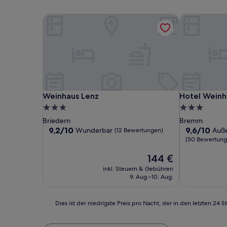
Weinhaus Lenz
Hotel Weinh
Weinhaus Lenz
Hotel Weinh
Weinhaus Lenz
Hotel Weinh
3.0-
3.0-
Sterne-
Sterne-
Briedern
Bremm
Unterkunft
Unterkunft
9.2
9.6
9,2/10
9,6/10
Wunderbar
Auß
(12 Bewertungen)
von
von
(50 Bewertung
10,
10,
Wunderbar,
Der
Außergewöhn
144 €
(12
Preis
(50
inkl. Steuern & Gebühren
Bewertungen)
beträgt
Bewertunge
9. Aug.–10. Aug.
144 €
Dies
Dies ist der niedrigste Preis pro Nacht, der in den letzten 
ist
der