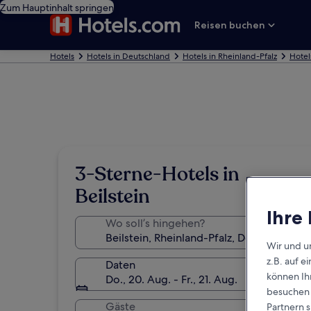
Zum Hauptinhalt springen
Reisen buchen
Hotels
Hotels in Deutschland
Hotels in Rheinland-Pfalz
Hotels
3-Sterne-Hotels in
Beilstein
Ihre
Wo soll’s hingehen?
Wir und u
z.B. auf 
Daten
können Ihr
Do., 20. Aug. - Fr., 21. Aug.
besuchen S
Gäste
Partnern s