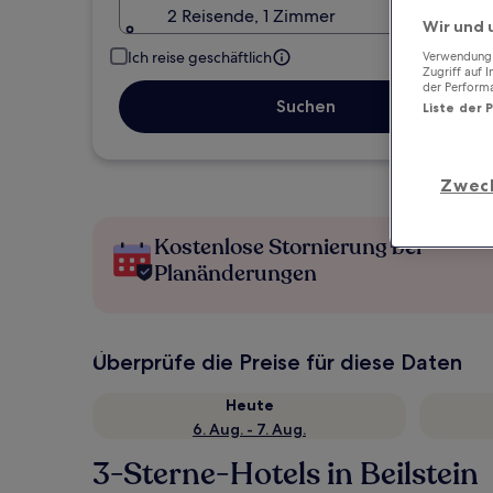
2 Reisende, 1 Zimmer
Wir und 
Ich reise geschäftlich
Verwendung g
Zugriff auf 
der Perform
Suchen
Liste der 
Zwec
Kostenlose Stornierung bei
Planänderungen
Überprüfe die Preise für diese Daten
Heute
6. Aug. - 7. Aug.
3-Sterne-Hotels in Beilstein