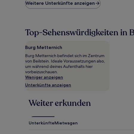
niedrigste
Weitere Unterkünfte anzeigen
Preis
pro
Nacht,
der
in
Top-Sehenswürdigkeiten in B
den
letzten
24 Stunden
Burg Metternich
für
Burg Metternich befindet sich im Zentrum
einen
von Beilstein. Ideale Voraussetzungen also,
Aufenthalt
um während deines Aufenthalts hier
mit
vorbeizuschauen.
1 Übernachtung
Weniger anzeigen
von
2 Erwachsenen
Unterkünfte anzeigen
gefunden
wurde.
Preise
Weiter erkunden
und
Verfügbarkeiten
können
sich
Unterkünfte
Mietwagen
ändern.
Es