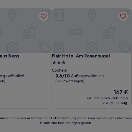
aus Berg
Flair Hotel Am Rosenhügel
aus Berg
Flair Hotel Am Rosenhügel
aus Berg
Flair Hotel Am Rosenhügel
3.0-
Sterne-
Cochem
Unterkunft
9.6
9,6/10
ergewöhnlich
Außergewöhnlich
von
en)
(97 Bewertungen)
10,
lich,
Außergewöhnlich,
Der
167 €
(97
Preis
inkl. Steuern & Gebühren
n)
Bewertungen)
beträgt
9. Aug.–10. Aug.
167 €
24 Stunden für einen Aufenthalt mit 1 Übernachtung von 2 Erwachsenen gefunden wu
zusätzliche Bedingungen gelten.