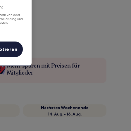
n:
chern von oder
rbeleistung und
boten.
ptieren
Mehr sparen mit Preisen für
Mitglieder
Nächstes Wochenende
14. Aug. - 16. Aug.