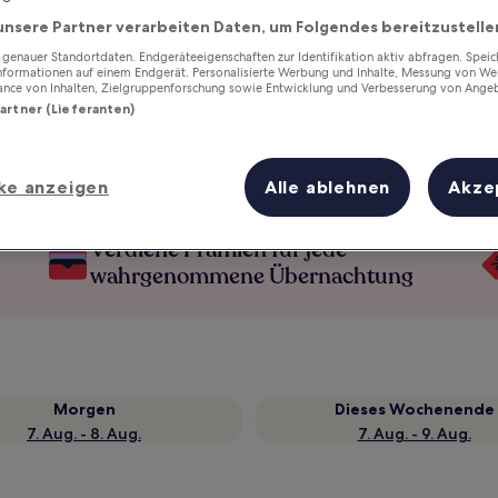
unsere Partner verarbeiten Daten, um Folgendes bereitzustelle
enauer Standortdaten. Endgeräteeigenschaften zur Identifikation aktiv abfragen. Spei
Informationen auf einem Endgerät. Personalisierte Werbung und Inhalte, Messung von We
ance von Inhalten, Zielgruppenforschung sowie Entwicklung und Verbesserung von Ange
Partner (Lieferanten)
ke anzeigen
Alle ablehnen
Akze
Verdiene Prämien für jede
wahrgenommene Übernachtung
Morgen
Dieses Wochenende
7. Aug. - 8. Aug.
7. Aug. - 9. Aug.