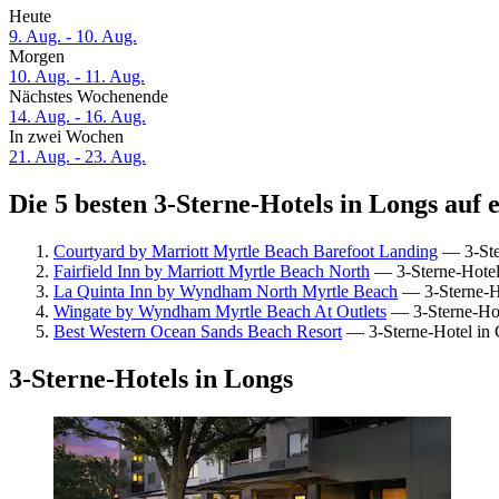
Heute
9. Aug. - 10. Aug.
Morgen
10. Aug. - 11. Aug.
Nächstes Wochenende
14. Aug. - 16. Aug.
In zwei Wochen
21. Aug. - 23. Aug.
Die 5 besten 3-Sterne-Hotels in Longs auf 
Courtyard by Marriott Myrtle Beach Barefoot Landing
— 3-Ster
Fairfield Inn by Marriott Myrtle Beach North
— 3-Sterne-Hotel 
La Quinta Inn by Wyndham North Myrtle Beach
— 3-Sterne-Ho
Wingate by Wyndham Myrtle Beach At Outlets
— 3-Sterne-Hot
Best Western Ocean Sands Beach Resort
— 3-Sterne-Hotel in 
3-Sterne-Hotels in Longs