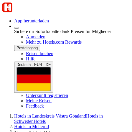
App herunterladen
Sichere dir Sofortrabatte dank Preisen für Mitglieder
Anmelden
Mehr zu Hotels.com Rewards
Posteingang
Reisen buchen
Hilfe
Deutsch · EUR · DE
Unterkunft registrieren
Meine Reisen
Feedback
Hotels in Landeskreis Västra Götaland
Hotels in
Schweden
Hotels
Hotels in Mellerud