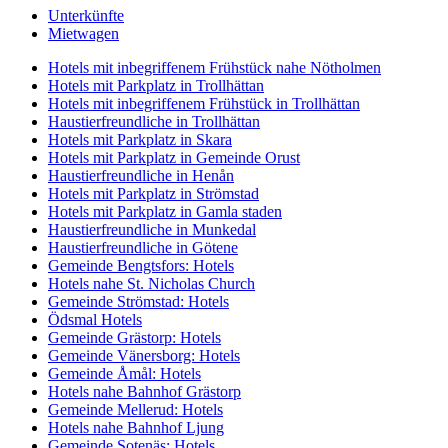
Unterkünfte
Mietwagen
Hotels mit inbegriffenem Frühstück nahe Nötholmen
Hotels mit Parkplatz in Trollhättan
Hotels mit inbegriffenem Frühstück in Trollhättan
Haustierfreundliche in Trollhättan
Hotels mit Parkplatz in Skara
Hotels mit Parkplatz in Gemeinde Orust
Haustierfreundliche in Henån
Hotels mit Parkplatz in Strömstad
Hotels mit Parkplatz in Gamla staden
Haustierfreundliche in Munkedal
Haustierfreundliche in Götene
Gemeinde Bengtsfors: Hotels
Hotels nahe St. Nicholas Church
Gemeinde Strömstad: Hotels
Ödsmal Hotels
Gemeinde Grästorp: Hotels
Gemeinde Vänersborg: Hotels
Gemeinde Åmål: Hotels
Hotels nahe Bahnhof Grästorp
Gemeinde Mellerud: Hotels
Hotels nahe Bahnhof Ljung
Gemeinde Sotenäs: Hotels