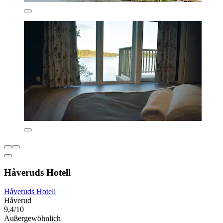
Håveruds Hotell
Håveruds Hotell
Håverud
9,4/10
Außergewöhnlich