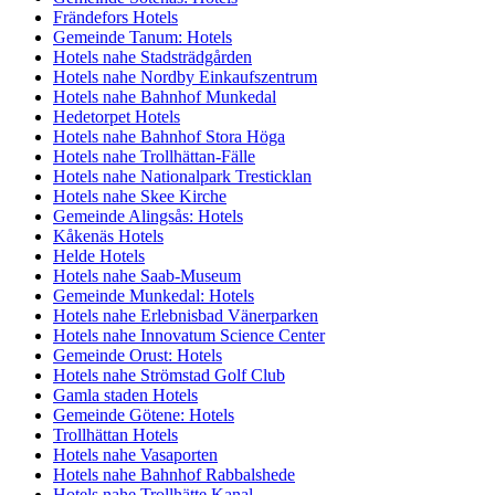
Frändefors Hotels
Gemeinde Tanum: Hotels
Hotels nahe Stadsträdgården
Hotels nahe Nordby Einkaufszentrum
Hotels nahe Bahnhof Munkedal
Hedetorpet Hotels
Hotels nahe Bahnhof Stora Höga
Hotels nahe Trollhättan-Fälle
Hotels nahe Nationalpark Tresticklan
Hotels nahe Skee Kirche
Gemeinde Alingsås: Hotels
Kåkenäs Hotels
Helde Hotels
Hotels nahe Saab-Museum
Gemeinde Munkedal: Hotels
Hotels nahe Erlebnisbad Vänerparken
Hotels nahe Innovatum Science Center
Gemeinde Orust: Hotels
Hotels nahe Strömstad Golf Club
Gamla staden Hotels
Gemeinde Götene: Hotels
Trollhättan Hotels
Hotels nahe Vasaporten
Hotels nahe Bahnhof Rabbalshede
Hotels nahe Trollhätte Kanal