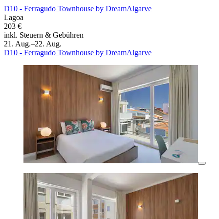
D10 - Ferragudo Townhouse by DreamAlgarve
Lagoa
203 €
inkl. Steuern & Gebühren
21. Aug.–22. Aug.
D10 - Ferragudo Townhouse by DreamAlgarve