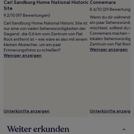
Foto
Carl Sandburg Home National Historic
Connemara
Es
von
können
Site
8.6/10 (29 Bewertunge
Ann
zusätzliche
9.2/10 (97 Bewertungen)
Wenn du dir während d
Sair
Bedingungen
ein paar Sehenswürdig
Carl Sandburg Home National Historic Site ist
gelten.
möchtest, solltest du e
nur eine von vielen Sehenswürdigkeiten der
Connemara machen – nur
Gegend, die 0,6 km vom Zentrum von Flat
lokalen Sehenswürdigke
Rock entfernt ist – wie wäre es also mit einem
Zentrum von Flat Rock e
kleinen Abstecher, um ein paar
Weniger anzeigen
Erinnerungsfotos zu schießen?
Weniger anzeigen
Unterkünfte anzeigen
Unterkünfte anzeige
Weiter erkunden