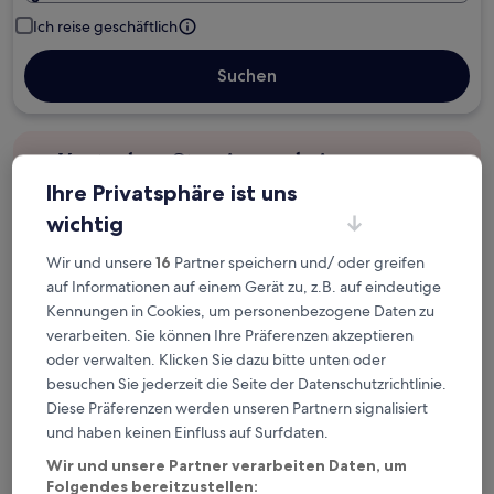
Ich reise geschäftlich
Suchen
Kostenlose Stornierung bei
Planänderungen
Ihre Privatsphäre ist uns
wichtig
Verdiene Prämien für jede
wahrgenommene Übernachtung
Wir und unsere
16
Partner speichern und/ oder greifen
auf Informationen auf einem Gerät zu, z.B. auf eindeutige
Kennungen in Cookies, um personenbezogene Daten zu
Mehr sparen mit Preisen für Mitglieder
verarbeiten. Sie können Ihre Präferenzen akzeptieren
oder verwalten. Klicken Sie dazu bitte unten oder
besuchen Sie jederzeit die Seite der Datenschutzrichtlinie.
Diese Präferenzen werden unseren Partnern signalisiert
Überprüfe die Preise für diese Daten
und haben keinen Einfluss auf Surfdaten.
Heute
Morgen
Wir und unsere Partner verarbeiten Daten, um
5. Aug. - 6. Aug.
6. Aug. - 7. Aug.
Folgendes bereitzustellen: