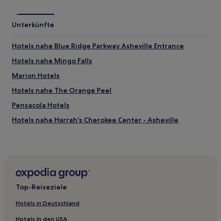
Unterkünfte
Hotels nahe Blue Ridge Parkway Asheville Entrance
Hotels nahe Mingo Falls
Marion Hotels
Hotels nahe The Orange Peel
Pensacola Hotels
Hotels nahe Harrah's Cherokee Center - Asheville
Horse Shoe Hotels
Cherokee Hotels
Westminster Hotels
Hotels nahe Lucky Strike Gold and Gem Mine
Top-Reiseziele
Landkreis Buncombe: Hotels
Hotels in Deutschland
Hotels nahe Fired Up Creative Lounge Ashville
Hotels in den USA