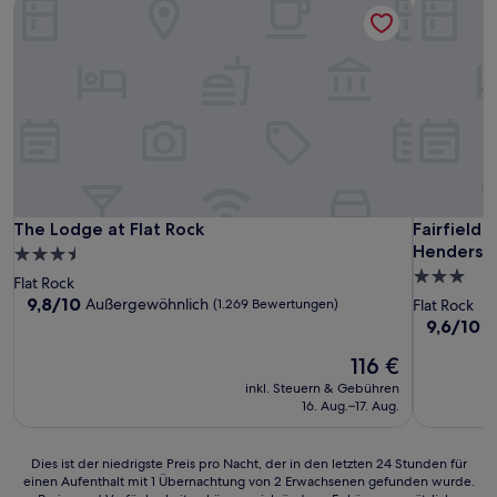
The Lodge at Flat Rock
Fairfield 
The Lodge at Flat Rock
Fairfield 
The Lodge at Flat Rock
Fairfield 
Henderson
3.5-
3.0-
Sterne-
Flat Rock
Sterne-
Unterkunft
9.8
9,8/10
Außergewöhnlich
(1.269 Bewertungen)
Flat Rock
von
Unterkunf
9.6
9,6/10
A
10,
von
Außergewöhnlich,
Der
116 €
10,
(1.269
Preis
Außergewö
inkl. Steuern & Gebühren
Bewertungen)
beträgt
(708
16. Aug.–17. Aug.
116 €
Bewertun
Dies
Dies ist der niedrigste Preis pro Nacht, der in den letzten 24 Stunden für
einen Aufenthalt mit 1 Übernachtung von 2 Erwachsenen gefunden wurde.
ist