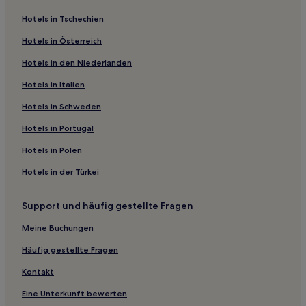
Forest City Hotels
Hotels in Tschechien
Historic Montford: Hotels
Hotels in Österreich
Ridgecrest Hotels
Hotels in den Niederlanden
Dana Hotels
Hotels nahe Oconaluftee Visitor Center
Hotels in Italien
Bear Lake Reserve: Hotels
Hotels in Schweden
Hotels nahe Black Mountain College Museum
Hotels in Portugal
Toluca Hotels
Hotels in Polen
Biltmore Village: Hotels
Hotels in der Türkei
Penrose Hotels
Support und häufig gestellte Fragen
Hotels nahe Osceola Lake
Hotels nahe McCormick Field
Meine Buchungen
Hotels nahe Mount Mitchell Trailhead
Häufig gestellte Fragen
Asheville Hotels
Kontakt
Huston - Courtland: Hotels
Eine Unterkunft bewerten