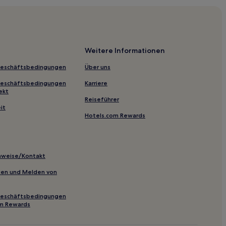
Rethymnon
Weitere Informationen
Geschäftsbedingungen
Über uns
Geschäftsbedingungen
Karriere
ekt
Reiseführer
it
Hotels.com Rewards
inweise/Kontakt
inien und Melden von
ethymnon
Geschäftsbedingungen
om Rewards
ymnon