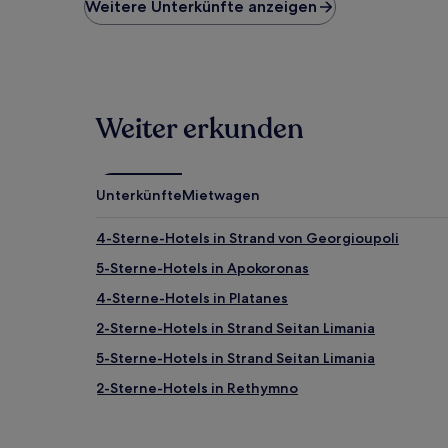
niedrigste
Weitere Unterkünfte anzeigen
Preis
pro
Nacht,
der
in
den
Weiter erkunden
letzten
24 Stunden
für
einen
Unterkünfte
Mietwagen
Aufenthalt
mit
1 Übernachtung
4-Sterne-Hotels in Strand von Georgioupoli
von
5-Sterne-Hotels in Apokoronas
2 Erwachsenen
gefunden
4-Sterne-Hotels in Platanes
wurde.
Preise
2-Sterne-Hotels in Strand Seitan Limania
und
5-Sterne-Hotels in Strand Seitan Limania
Verfügbarkeiten
können
2-Sterne-Hotels in Rethymno
sich
ändern.
4-Sterne-Hotels in Akrotiri
Es
Agios Vasilios Hotels