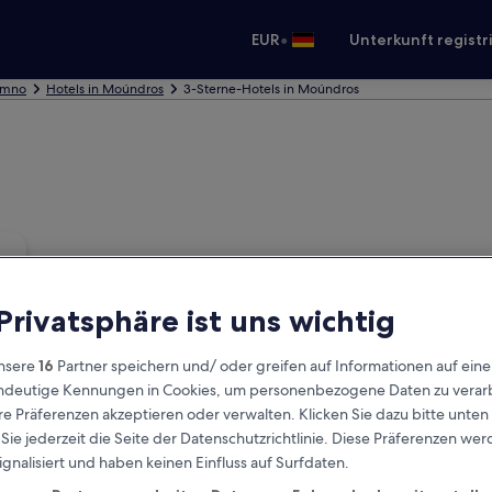
•
EUR
Unterkunft registr
hymno
Hotels in Moúndros
3-Sterne-Hotels in Moúndros
 Privatsphäre ist uns wichtig
nsere
16
Partner speichern und/ oder greifen auf Informationen auf ein
eindeutige Kennungen in Cookies, um personenbezogene Daten zu verarb
e Präferenzen akzeptieren oder verwalten. Klicken Sie dazu bitte unten
ie jederzeit die Seite der Datenschutzrichtlinie. Diese Präferenzen we
ignalisiert und haben keinen Einfluss auf Surfdaten.