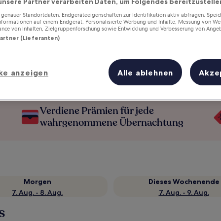
unsere Partner verarbeiten Daten, um Folgendes bereitzustelle
enauer Standortdaten. Endgeräteeigenschaften zur Identifikation aktiv abfragen. Spei
Informationen auf einem Endgerät. Personalisierte Werbung und Inhalte, Messung von We
ance von Inhalten, Zielgruppenforschung sowie Entwicklung und Verbesserung von Ange
Partner (Lieferanten)
ke anzeigen
Alle ablehnen
Akze
Verdiene Prämien für jede
wahrgenommene Übernachtung
Morgen
Dieses Wochenende
7. Aug. - 8. Aug.
7. Aug. - 9. Aug.
s