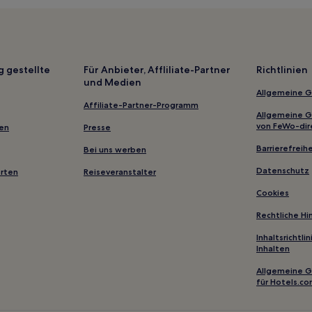
Hotels nahe Universität Kreta
Hotels nahe Stadtgarten von 
Hotels nahe Stadtgarten
g gestellte
Für Anbieter, Affliliate-Partner
Richtlinien
und Medien
Kástellos Hotels
Allgemeine 
Karé Hotels
Affiliate-Partner-Programm
Allgemeine 
Embrosneros Hotels
von FeWo-dir
gen
Presse
Asprosikiá Hotels
Barrierefreihe
Bei uns werben
Zouridi Hotels
Datenschutz
erten
Reiseveranstalter
Gonia Hotels
Cookies
Prines Hotels
Rechtliche H
Vederi Hotels
Inhaltsrichtl
Inhalten
Hotels nahe Leuchtturm von R
Kalypso Hotels
Allgemeine 
für Hotels.c
Hotels nahe Rathaus von Reth