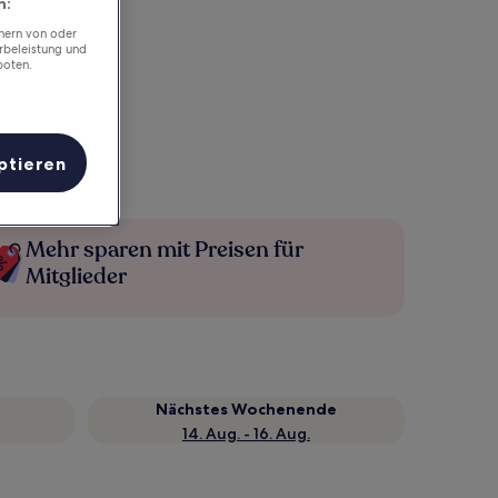
n:
chern von oder
rbeleistung und
boten.
ptieren
Mehr sparen mit Preisen für
Mitglieder
Nächstes Wochenende
14. Aug. - 16. Aug.