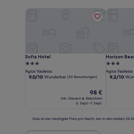
Sofia Hotel
Horizon Bea
Sofia Hotel
Horizon Bea
Sofia Hotel
Horizon Bea
3.0-
3.0-
Sterne-
Sterne-
Agios Vasileios
Agios Vasileios
Unterkunft
Unterkunft
9.0
9.2
9,0/10
9,2/10
Wunderbar
Wun
(30 Bewertungen)
von
von
10,
10,
Der
98 €
Wunderbar,
Wunderbar,
Preis
(30
(84
inkl. Steuern & Gebühren
beträgt
Bewertungen)
Bewertunge
6. Sept.–7. Sept.
98 €
Dies
Dies ist der niedrigste Preis pro Nacht, der in den letzten 
ist
der