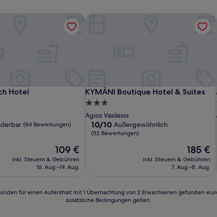
ch Hotel
KYMĀNI Boutique Hotel & Suites
ch Hotel
KYMĀNI Boutique Hotel & Suites
ch Hotel
KYMĀNI Boutique Hotel & Suites
3.0-
Sterne-
Agios Vasileios
Unterkunft
10.0
10/10
derbar
Außergewöhnlich
(84 Bewertungen)
von
(52 Bewertungen)
10,
Der
Der
109 €
185 €
Außergewöhnlich,
Preis
Preis
(52
inkl. Steuern & Gebühren
inkl. Steuern & Gebühren
beträgt
beträgt
n)
Bewertungen)
18. Aug.–19. Aug.
7. Aug.–8. Aug.
109 €
185 €
24 Stunden für einen Aufenthalt mit 1 Übernachtung von 2 Erwachsenen gefunden wu
zusätzliche Bedingungen gelten.