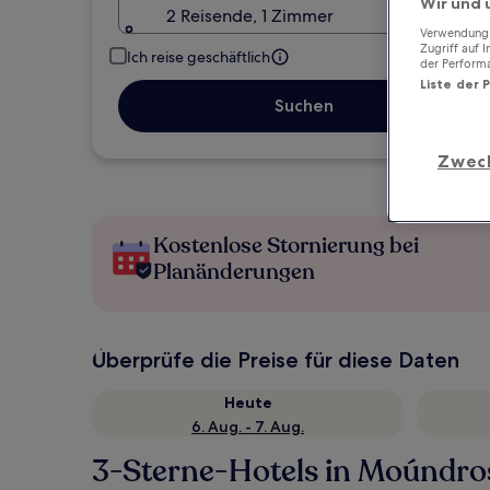
Wir und 
2 Reisende, 1 Zimmer
Verwendung g
Zugriff auf 
Ich reise geschäftlich
der Perform
Liste der 
Suchen
Zwec
Kostenlose Stornierung bei
Planänderungen
Überprüfe die Preise für diese Daten
Heute
6. Aug. - 7. Aug.
3-Sterne-Hotels in Moúndro