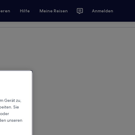
ieren
Hilfe
Meine Reisen
Anmelden
em Gerät zu,
eiten. Sie
 oder
rden unseren