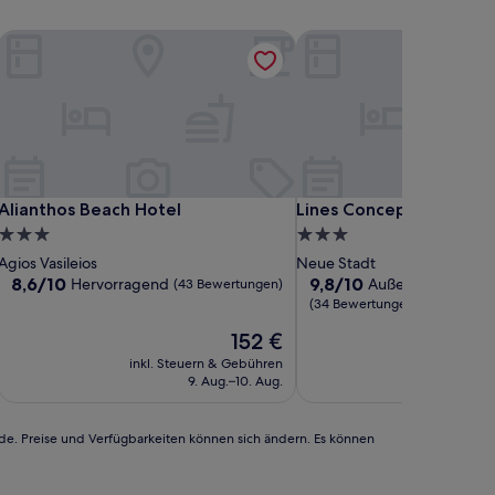
Alianthos Beach Hotel
Lines Concept Accommo
Alianthos Beach Hotel
Lines Concept Accommo
Alianthos Beach Hotel
Lines Concept Accomm
3.0-
3.0-
Sterne-
Sterne-
Agios Vasileios
Neue Stadt
Unterkunft
Unterkunft
8.6
9.8
8,6/10
9,8/10
Hervorragend
Außergewöhnlich
(43 Bewertungen)
von
von
(34 Bewertungen)
10,
10,
Der
152 €
Hervorragend,
Außergewöhnlich,
Preis
(43
(34
inkl. Steuern & Gebühren
inkl. Steu
beträgt
Bewertungen)
Bewertungen)
9. Aug.–10. Aug.
152 €
rde. Preise und Verfügbarkeiten können sich ändern. Es können