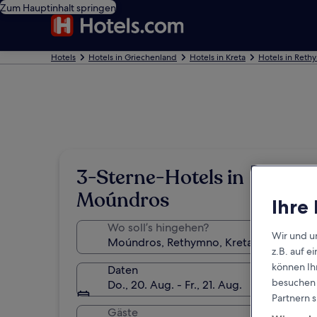
Zum Hauptinhalt springen
Hotels
Hotels in Griechenland
Hotels in Kreta
Hotels in Ret
3-Sterne-Hotels in
Moúndros
Ihre
Wo soll’s hingehen?
Wir und u
z.B. auf 
können Ihr
Daten
besuchen S
Do., 20. Aug. - Fr., 21. Aug.
Partnern s
Gäste