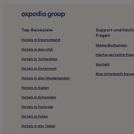
können
zusätzliche
Filippos Hotels
Bedingungen
gelten.
Hotels nahe Fortezza
Rethymno Hotels
Top-Reiseziele
Support und häufi
Fragen
Hotels nahe St. Antonius Schlucht
Hotels in Deutschland
Asigonia Hotels
Meine Buchungen
Hotels in den USA
Hotels nahe Orthí Ámmos
Häufig gestellte Fra
Hotels in Tschechien
Nomikiana Hotels
Kontakt
Hotels in Österreich
Megalo Metochi Hotels
Eine Unterkunft bew
Hotels in den Niederlanden
Argoules Hotels
Hotels in Italien
Hotels nahe Museum für Zeitgenössische Kunst
Hotels in Schweden
Hotels nahe Venezianisches Kastell Frangokastello
Hotels in Portugal
Patsianos Hotels
Hotels nahe Imbros-Schlucht
Hotels in Polen
Hotels nahe Kournas-See
Hotels in der Türkei