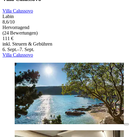
Villa Calussovo
Labin
8,6/10
Hervorragend
(24 Bewertungen)
111 €
inkl. Steuern & Gebühren
6. Sept.–7. Sept.
Villa Calussovo