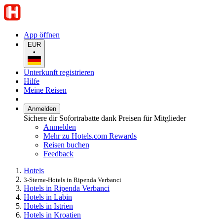
App öffnen
EUR
•
Unterkunft registrieren
Hilfe
Meine Reisen
Anmelden
Sichere dir Sofortrabatte dank Preisen für Mitglieder
Anmelden
Mehr zu Hotels.com Rewards
Reisen buchen
Feedback
Hotels
3-Sterne-Hotels in Ripenda Verbanci
Hotels in Ripenda Verbanci
Hotels in Labin
Hotels in Istrien
Hotels in Kroatien