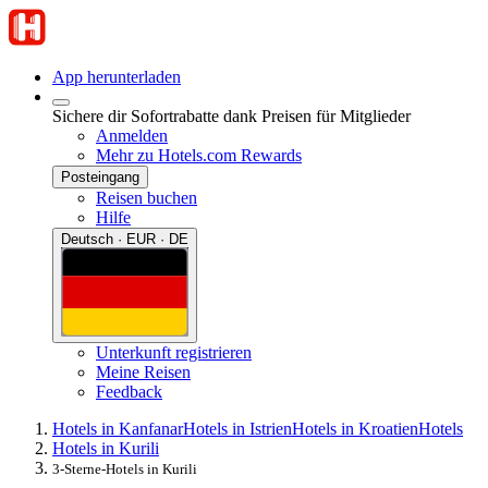
App herunterladen
Sichere dir Sofortrabatte dank Preisen für Mitglieder
Anmelden
Mehr zu Hotels.com Rewards
Posteingang
Reisen buchen
Hilfe
Deutsch · EUR · DE
Unterkunft registrieren
Meine Reisen
Feedback
Hotels in Kanfanar
Hotels in Istrien
Hotels in Kroatien
Hotels
Hotels in Kurili
3-Sterne-Hotels in Kurili