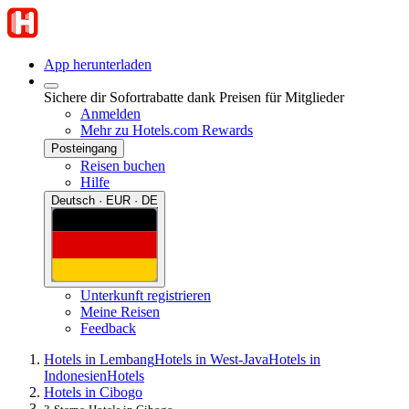
App herunterladen
Sichere dir Sofortrabatte dank Preisen für Mitglieder
Anmelden
Mehr zu Hotels.com Rewards
Posteingang
Reisen buchen
Hilfe
Deutsch · EUR · DE
Unterkunft registrieren
Meine Reisen
Feedback
Hotels in Lembang
Hotels in West-Java
Hotels in
Indonesien
Hotels
Hotels in Cibogo