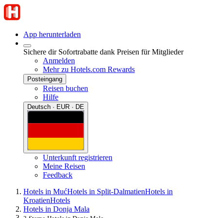
App herunterladen
Sichere dir Sofortrabatte dank Preisen für Mitglieder
Anmelden
Mehr zu Hotels.com Rewards
Posteingang
Reisen buchen
Hilfe
Deutsch · EUR · DE
Unterkunft registrieren
Meine Reisen
Feedback
Hotels in Muć
Hotels in Split-Dalmatien
Hotels in
Kroatien
Hotels
Hotels in Donja Mala