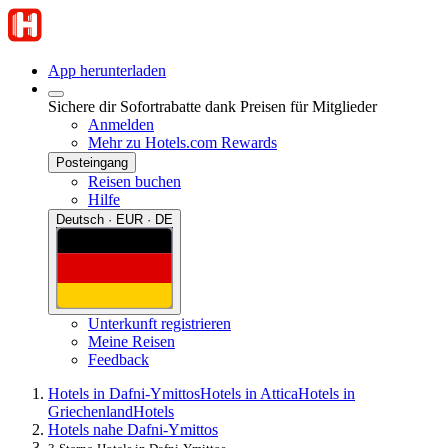
App herunterladen
Sichere dir Sofortrabatte dank Preisen für Mitglieder
Anmelden
Mehr zu Hotels.com Rewards
Posteingang
Reisen buchen
Hilfe
Deutsch · EUR · DE
Unterkunft registrieren
Meine Reisen
Feedback
Hotels in Dafni-Ymittos
Hotels in Attica
Hotels in
Griechenland
Hotels
Hotels nahe Dafni-Ymittos