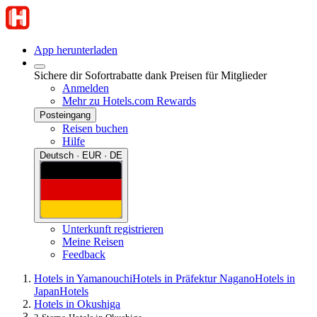
App herunterladen
Sichere dir Sofortrabatte dank Preisen für Mitglieder
Anmelden
Mehr zu Hotels.com Rewards
Posteingang
Reisen buchen
Hilfe
Deutsch · EUR · DE
Unterkunft registrieren
Meine Reisen
Feedback
Hotels in Yamanouchi
Hotels in Präfektur Nagano
Hotels in
Japan
Hotels
Hotels in Okushiga