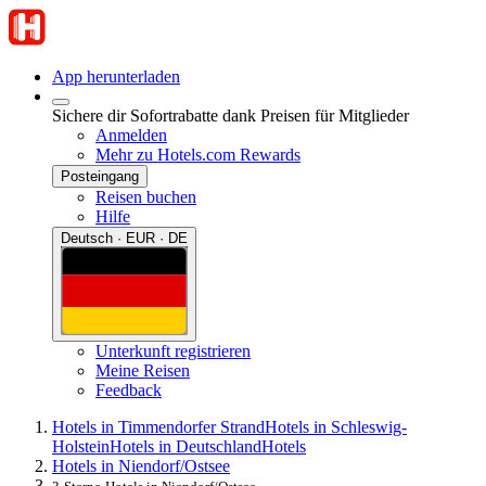
App herunterladen
Sichere dir Sofortrabatte dank Preisen für Mitglieder
Anmelden
Mehr zu Hotels.com Rewards
Posteingang
Reisen buchen
Hilfe
Deutsch · EUR · DE
Unterkunft registrieren
Meine Reisen
Feedback
Hotels in Timmendorfer Strand
Hotels in Schleswig-
Holstein
Hotels in Deutschland
Hotels
Hotels in Niendorf/Ostsee