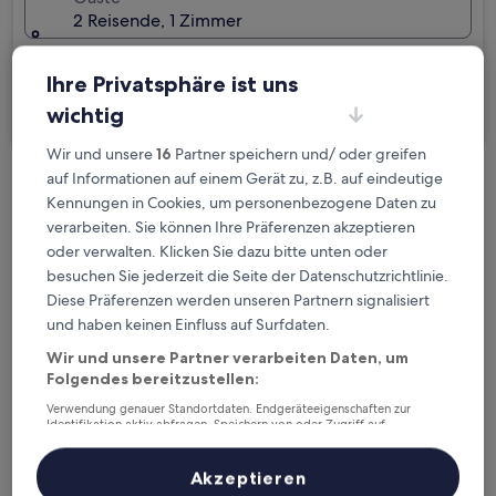
2 Reisende, 1 Zimmer
Ich reise geschäftlich
Ihre Privatsphäre ist uns
Suchen
wichtig
Wir und unsere
16
Partner speichern und/ oder greifen
auf Informationen auf einem Gerät zu, z.B. auf eindeutige
Kostenlose Stornierung bei
Kennungen in Cookies, um personenbezogene Daten zu
Planänderungen
verarbeiten. Sie können Ihre Präferenzen akzeptieren
oder verwalten. Klicken Sie dazu bitte unten oder
Verdiene Prämien für jede
besuchen Sie jederzeit die Seite der Datenschutzrichtlinie.
wahrgenommene Übernachtung
Diese Präferenzen werden unseren Partnern signalisiert
und haben keinen Einfluss auf Surfdaten.
Wir und unsere Partner verarbeiten Daten, um
Mehr sparen mit Preisen für Mitglieder
Folgendes bereitzustellen:
Verwendung genauer Standortdaten. Endgeräteeigenschaften zur
Identifikation aktiv abfragen. Speichern von oder Zugriff auf
Informationen auf einem Endgerät. Personalisierte Werbung und
Überprüfe die Preise für diese Daten
Inhalte, Messung von Werbeleistung und der Performance von Inhalten,
Zielgruppenforschung sowie Entwicklung und Verbesserung von
Akzeptieren
Angeboten.