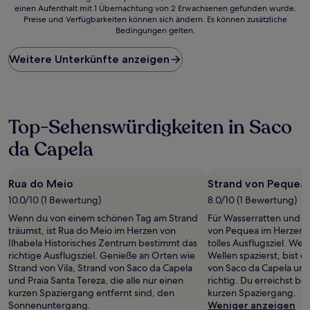
einen Aufenthalt mit 1 Übernachtung von 2 Erwachsenen gefunden wurde.
ist
Preise und Verfügbarkeiten können sich ändern. Es können zusätzliche
der
Bedingungen gelten.
niedrigste
Preis
Weitere Unterkünfte anzeigen
pro
Nacht,
der
in
den
Top-Sehenswürdigkeiten in Saco
letzten
24 Stunden
da Capela
für
einen
Aufenthalt
Rua do Meio
Strand von Pequea
mit
1 Übernachtung
10.0/10 (1 Bewertung)
8.0/10 (1 Bewertung)
von
Wenn du von einem schönen Tag am Strand
Für Wasserratten und St
2 Erwachsenen
träumst, ist Rua do Meio im Herzen von
von Pequea im Herzen v
gefunden
Ilhabela Historisches Zentrum bestimmt das
tolles Ausflugsziel. We
wurde.
richtige Ausflugsziel. Genieße an Orten wie
Wellen spazierst, bist 
Preise
Strand von Vila, Strand von Saco da Capela
von Saco da Capela und
und
und Praia Santa Tereza, die alle nur einen
richtig. Du erreichst b
Verfügbarkeiten
kurzen Spaziergang entfernt sind, den
kurzen Spaziergang.
können
Sonnenuntergang.
Weniger anzeigen
sich