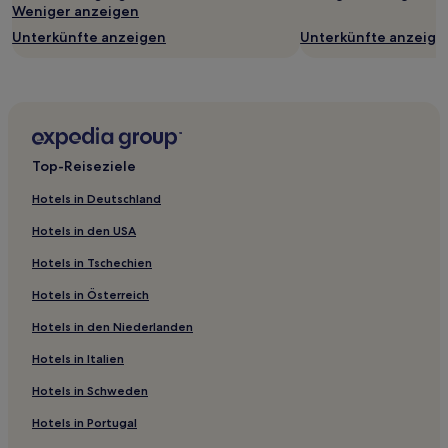
Weniger anzeigen
ändern.
Es
Unterkünfte anzeigen
Unterkünfte anzeige
können
zusätzliche
Bedingungen
gelten.
Top-Reiseziele
Hotels in Deutschland
Hotels in den USA
Hotels in Tschechien
Hotels in Österreich
Hotels in den Niederlanden
Hotels in Italien
Hotels in Schweden
Hotels in Portugal