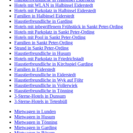
Hotels mit WLAN in Halbinsel Eiderstedt
Hotels mit Parkplatz in Halbinsel Eiderstedt
Familien in Halbinsel Eiderstedt
Haustierfreundliche in Garding
Hotels mit inbegriffenem Frühstück in Sankt Peter-Ording
Hotels mit Parkplatz in Sankt Peter-Ording
Hotels mit Pool in Sankt Peter-Ording
Familien in Sankt Peter-Ording
Strand in Sankt Peter-Ording
Haustierfreundliche in Husum
Hotels mit Parkplatz in Friedrichstadt
Haustierfreundliche in Kirchspiel Garding
Familien in Eiderstedt
Haustierfreundliche in Eiderstedt
Haustierfreundliche in Wyk auf Föhr
Haustierfreundliche in Vollerwiek
Haustierfreundliche in Tönning
3-Sterne-Hotels in Dunsum
3-Sterne-Hotels in Tetenbüll
Mietwagen in Lunden
Mietwagen in Husum
Mietwagen in Tönning
Mietwagen in Garding
Mietwagen in Büsum