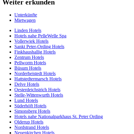
Weiter erkunden
Unterkünfte
Mietwagen
Linden Hotels
Hotels nahe PelleWelle Spa
Vollerwiek Hotels
Sankt Peter-Ording Hotels
Finkhaushallig Hotels
Zentrum Hotels
Pellworm Hotels
Büsum Hotels
Norderheistedt Hotels
Hattstedtermarsch Hotels
Delve Hotels
Oesterdeichstrich Hotels
Stelle-Wittenwurth Hotels
Lund Hotels
Süderhöft Hotels
Simonsberg Hotels
Hotels nahe Nationalparkhaus St. Peter Ording
Olderup Hotels
Nordstrand Hotels
Neuenkirchen Hotels