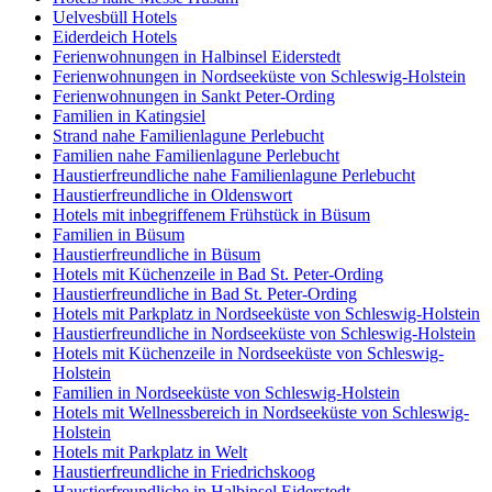
Uelvesbüll Hotels
Eiderdeich Hotels
Ferienwohnungen in Halbinsel Eiderstedt
Ferienwohnungen in Nordseeküste von Schleswig-Holstein
Ferienwohnungen in Sankt Peter-Ording
Familien in Katingsiel
Strand nahe Familienlagune Perlebucht
Familien nahe Familienlagune Perlebucht
Haustierfreundliche nahe Familienlagune Perlebucht
Haustierfreundliche in Oldenswort
Hotels mit inbegriffenem Frühstück in Büsum
Familien in Büsum
Haustierfreundliche in Büsum
Hotels mit Küchenzeile in Bad St. Peter-Ording
Haustierfreundliche in Bad St. Peter-Ording
Hotels mit Parkplatz in Nordseeküste von Schleswig-Holstein
Haustierfreundliche in Nordseeküste von Schleswig-Holstein
Hotels mit Küchenzeile in Nordseeküste von Schleswig-
Holstein
Familien in Nordseeküste von Schleswig-Holstein
Hotels mit Wellnessbereich in Nordseeküste von Schleswig-
Holstein
Hotels mit Parkplatz in Welt
Haustierfreundliche in Friedrichskoog
Haustierfreundliche in Halbinsel Eiderstedt