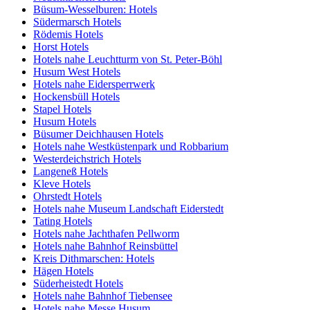
Büsum-Wesselburen: Hotels
Südermarsch Hotels
Rödemis Hotels
Horst Hotels
Hotels nahe Leuchtturm von St. Peter-Böhl
Husum West Hotels
Hotels nahe Eidersperrwerk
Hockensbüll Hotels
Stapel Hotels
Husum Hotels
Büsumer Deichhausen Hotels
Hotels nahe Westküstenpark und Robbarium
Westerdeichstrich Hotels
Langeneß Hotels
Kleve Hotels
Ohrstedt Hotels
Hotels nahe Museum Landschaft Eiderstedt
Tating Hotels
Hotels nahe Jachthafen Pellworm
Hotels nahe Bahnhof Reinsbüttel
Kreis Dithmarschen: Hotels
Hägen Hotels
Süderheistedt Hotels
Hotels nahe Bahnhof Tiebensee
Hotels nahe Messe Husum