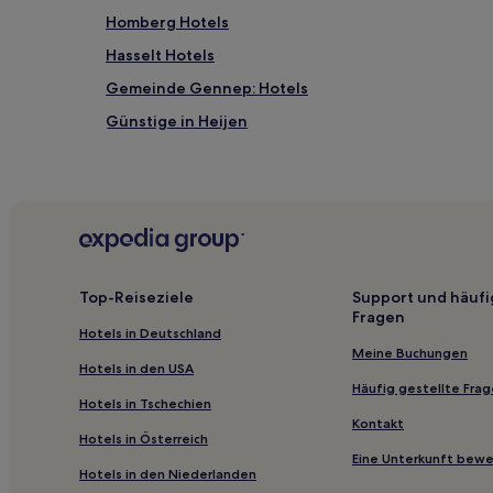
gefunden
Homberg Hotels
wurde.
Preise
Hasselt Hotels
und
Gemeinde Gennep: Hotels
Verfügbarkeiten
können
Günstige in Heijen
sich
ändern.
Günstige in Well
Es
Hotels mit Pool in Arcen
können
zusätzliche
Hotels mit Parkplatz in Arcen
Bedingungen
gelten.
4-Sterne-Hotels in Arcen
Top-Reiseziele
Support und häufi
Fragen
Hotels in Deutschland
Meine Buchungen
Hotels in den USA
Häufig gestellte Fra
Hotels in Tschechien
Kontakt
Hotels in Österreich
Eine Unterkunft bew
Hotels in den Niederlanden