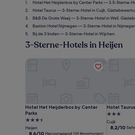
Hotel Het Heijderbos by Center Parks
— 3.5-Sterne-Ho
Hotel Taurus
— 3-Sterne-Hotel in Cuijk. Gästebewertu
B&B De Grote Waaij
— 3-Sterne-Hotel in Well. Gäste
Bastion Hotel Nijmegen
— 3-Sterne-Hotel in Nijmege
Bij de 3 linden
— 3-Sterne-Hotel in Wijchen.
3-Sterne-Hotels in Heijen
Hotel Het Heijderbos by Center Parks
Hotel Taurus
Hotel Het Heijderbos by Center Parks
Hotel Taurus
Hotel Het Heijderbos by Center
Hotel Tauru
Parks
3.0-
3.5-
Sterne-
Cuijk
Sterne-
Unterkunft
8.2
8,2/10
Sehr
Heijen
von
Unterkunft
8.6
8,6/10
Hervorragend
(141 Bewertungen)