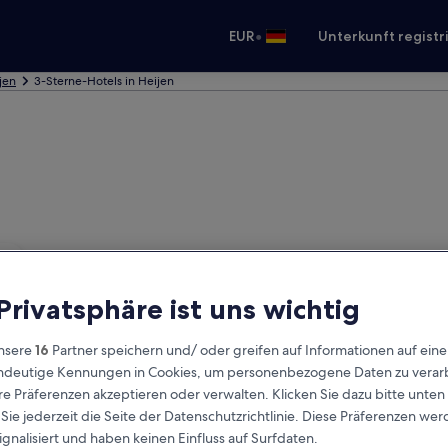
•
EUR
Unterkunft registr
jen
3-Sterne-Hotels in Heijen
 Privatsphäre ist uns wichtig
nsere
16
Partner speichern und/ oder greifen auf Informationen auf ein
eindeutige Kennungen in Cookies, um personenbezogene Daten zu verarb
e Präferenzen akzeptieren oder verwalten. Klicken Sie dazu bitte unten
ie jederzeit die Seite der Datenschutzrichtlinie. Diese Präferenzen we
ignalisiert und haben keinen Einfluss auf Surfdaten.