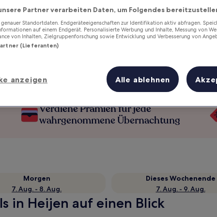
unsere Partner verarbeiten Daten, um Folgendes bereitzustelle
enauer Standortdaten. Endgeräteeigenschaften zur Identifikation aktiv abfragen. Spei
Informationen auf einem Endgerät. Personalisierte Werbung und Inhalte, Messung von We
ance von Inhalten, Zielgruppenforschung sowie Entwicklung und Verbesserung von Ange
Partner (Lieferanten)
ke anzeigen
Alle ablehnen
Akze
Verdiene Prämien für jede
wahrgenommene Übernachtung
Morgen
Dieses Wochenende
7. Aug. - 8. Aug.
7. Aug. - 9. Aug.
s in Heijen auf einen Blick