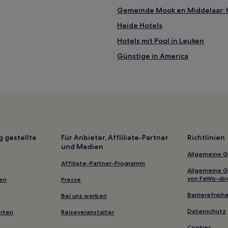
Gemeinde Mook en Middelaar: 
Heide Hotels
Hotels mit Pool in Leuken
Günstige in America
Luxus in Arcen
Günstige in Arcen
Hotels mit Parkplatz in Nord-Li
g gestellte
Für Anbieter, Affliliate-Partner
Richtlinien
und Medien
Allgemeine 
Affiliate-Partner-Programm
Allgemeine 
von FeWo-dir
gen
Presse
Barrierefreihe
Bei uns werben
Datenschutz
erten
Reiseveranstalter
Cookies