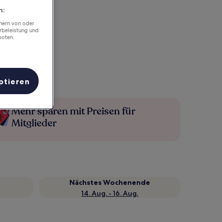
n:
chern von oder
rbeleistung und
boten.
ptieren
Mehr sparen mit Preisen für
Mitglieder
Nächstes Wochenende
14. Aug. - 16. Aug.