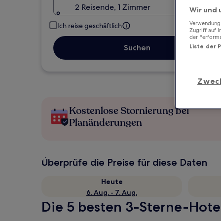
2 Reisende, 1 Zimmer
Wir und 
Verwendung g
Ich reise geschäftlich
Zugriff auf 
der Perform
Liste der 
Suchen
Zwec
Kostenlose Stornierung bei
Planänderungen
Überprüfe die Preise für diese Daten
Heute
6. Aug. - 7. Aug.
Die 5 besten 3-Sterne-Hotel