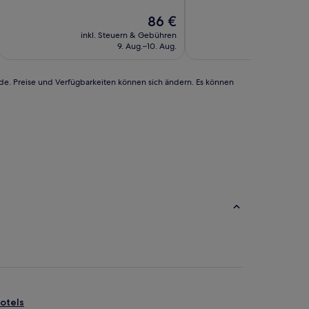
10,
Hervorragend,
Der
86 €
(154
Preis
inkl. Steuern & Gebühren
inkl. Steu
Bewertungen)
beträgt
9. Aug.–10. Aug.
1
86 €
rde. Preise und Verfügbarkeiten können sich ändern. Es können
otels