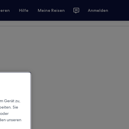
ieren
Hilfe
Meine Reisen
Anmelden
em Gerät zu,
eiten. Sie
 oder
rden unseren