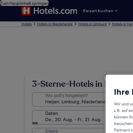
Zum Hauptinhalt springen
Reisen buchen
Hotels
Hotels in Niederlande
Hotels in Limburg
Hotels in Hei
3-Sterne-Hotels in Heijen
Ihre
Wo soll’s hingehen?
Wir und u
z.B. auf 
Daten
können Ihr
Do., 20. Aug. - Fr., 21. Aug.
besuchen S
Partnern s
Gäste