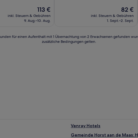
10,
Der
Außergewöhnlich,
Der
113 €
82 €
Preis
(9
Preis
inkl. Steuern & Gebühren
inkl. Steuern & Gebühren
beträgt
Bewertungen)
beträgt
9. Aug.–10. Aug.
1. Sept.–2. Sept.
n)
113 €
82 €
24 Stunden für einen Aufenthalt mit 1 Übernachtung von 2 Erwachsenen gefunden wu
zusätzliche Bedingungen gelten.
Venray Hotels
Gemeinde Horst aan de Maas: H