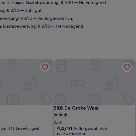
tel in Heijen. Gästebewertung: 8,6/10 — Hervorragend.
ng: 8,2/10 — Sehr gut.
bewertung: 9,4/10 — Außergewöhnlich.
n. Gästebewertung: 8,6/10 — Hervorragend.
B&B De Grote Waaij
B&B De Grote Waaij
s
B&B De Grote Waaij
3.0-
Sterne-
Well
Unterkunft
9.4
9,4/10
 gut
Außergewöhnlich
(48 Bewertungen)
von
(9 Bewertungen)