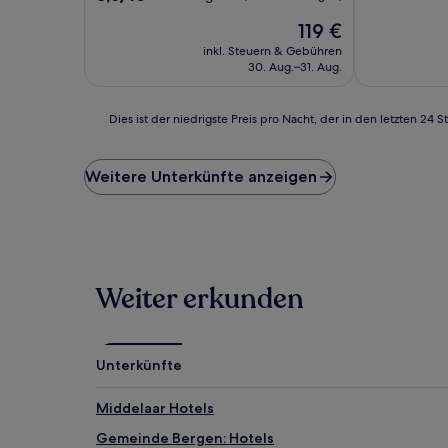
10,
von
Der
Sehr
119 €
10,
Preis
gut,
Hervorragend,
inkl. Steuern & Gebühren
beträgt
(48
(141
30. Aug.–31. Aug.
119 €
Bewertunge
Bewertungen)
Dies
Dies ist der niedrigste Preis pro Nacht, der in den letzten 
ist
der
niedrigste
Weitere Unterkünfte anzeigen
Preis
pro
Nacht,
der
in
den
Weiter erkunden
letzten
24 Stunden
für
einen
Unterkünfte
Aufenthalt
mit
1 Übernachtung
Middelaar Hotels
von
Gemeinde Bergen: Hotels
2 Erwachsenen