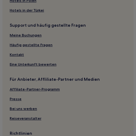
Hotels in Polen
Strand in Preko
Hotels in der Türkei
Familien in Preko
Support und häufig gestellte Fragen
Haustierfreundliche in Preko
Meine Buchungen
Haustierfreundliche nahe Strand von Petrčane
Strand nahe Strand von Petrčane
Häufig gestellte Fragen
Luxus nahe Strand von Petrčane
Kontakt
Hotels mit Wellnessbereich nahe Strand von Petrčane
Eine Unterkunft bewerten
Günstige in Muline
Für Anbieter, Affliliate-Partner und Medien
Haustierfreundliche in Vrsi
Affiliate-Partner-Programm
Haustierfreundliche in Povljana
Presse
Hotels mit Pool in Petrcane
Haustierfreundliche in Petrcane
Bei uns werben
Familien in Petrcane
Reiseveranstalter
Günstige in Zaton
Richtlinien