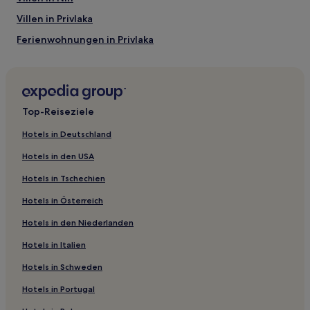
können
Villen in Privlaka
sich
ändern.
Ferienwohnungen in Privlaka
Es
können
Gasthäuser in Strand von Kolovare
zusätzliche
B&B in Strand von Kolovare
Bedingungen
gelten.
Gasthäuser in Altstadt von Zadar
Top-Reiseziele
Ferienwohnungen in Altstadt von Zadar
Hotels in Deutschland
Ferienwohnungen in Vir
Hotels in den USA
Ferienwohnungen in Zadar
Hotels in Tschechien
Gasthäuser in Zadar
Hotels in Österreich
Villen in Zadar
Hotels in den Niederlanden
Hotels mit Parkplatz in Zadar
Hotels in Italien
Hotels mit Pool in Zadar
Business in Zadar
Hotels in Schweden
Familien in Zadar
Hotels in Portugal
Luxus in Kozino