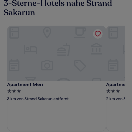
3-Sterne-Hotels nahe Strand
Sakarun
Apartment Meri
Apartments 
Apartment Meri
Apartments 
Apartment Meri
Apartments 
3.0-
3.0-
Sterne-
Sterne-
3 km von Strand Sakarun entfernt
2 km von Stra
Unterkunft
Unterkunft