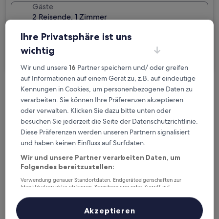
Gäste
2 Reisende, 1 Zimmer
Ich reise geschäftlich
Ihre Privatsphäre ist uns
wichtig
Suchen
Wir und unsere
16
Partner speichern und/ oder greifen
auf Informationen auf einem Gerät zu, z.B. auf eindeutige
Kennungen in Cookies, um personenbezogene Daten zu
Kostenlose Stornierung bei
verarbeiten. Sie können Ihre Präferenzen akzeptieren
Planänderungen
oder verwalten. Klicken Sie dazu bitte unten oder
besuchen Sie jederzeit die Seite der Datenschutzrichtlinie.
Verdiene Prämien für jede
Diese Präferenzen werden unseren Partnern signalisiert
wahrgenommene Übernachtung
und haben keinen Einfluss auf Surfdaten.
Wir und unsere Partner verarbeiten Daten, um
Folgendes bereitzustellen:
Mehr sparen mit Preisen für Mitglieder
Verwendung genauer Standortdaten. Endgeräteeigenschaften zur
Identifikation aktiv abfragen. Speichern von oder Zugriff auf
Informationen auf einem Endgerät. Personalisierte Werbung und
Inhalte, Messung von Werbeleistung und der Performance von Inhalten,
Überprüfe die Preise für diese Daten
Zielgruppenforschung sowie Entwicklung und Verbesserung von
Akzeptieren
Angeboten.