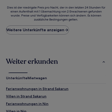
Dies
Dies ist der niedrigste Preis pro Nacht, der in den letzten 24 Stunden für
einen Aufenthalt mit 1 Übernachtung von 2 Erwachsenen gefunden
ist
wurde. Preise und Verfügbarkeiten können sich ändern. Es können
der
zusätzliche Bedingungen gelten.
niedrigste
Preis
Weitere Unterkünfte anzeigen
pro
Nacht,
der
in
den
letzten
24 Stunden
Weiter erkunden
für
einen
Aufenthalt
mit
Unterkünfte
Mietwagen
1 Übernachtung
von
2 Erwachsenen
Ferienwohnungen in Strand Sakarun
gefunden
Villen in Strand Sakarun
wurde.
Preise
Ferienwohnungen in Nin
und
Verfügbarkeiten
Villen in Nin