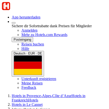
App herunterladen
Sichere dir Sofortrabatte dank Preisen für Mitglieder
Anmelden
Mehr zu Hotels.com Rewards
Posteingang
Reisen buchen
Hilfe
Deutsch · EUR · DE
Unterkunft registrieren
Meine Reisen
Feedback
Hotels in Provence-Alpes-Côte d’Azur
Hotels in
Frankreich
Hotels
Hotels in Le Cannet