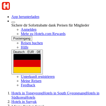
App herunterladen
Sichere dir Sofortrabatte dank Preisen für Mitglieder
Anmelden
Mehr zu Hotels.com Rewards
Posteingang
Reisen buchen
Hilfe
Deutsch · EUR · DE
Unterkunft registrieren
Meine Reisen
Feedback
Hotels in Tongyeong
Hotels in South Gyeongsang
Hotels in
Südkorea
Hotels
Hotels in Suryuk