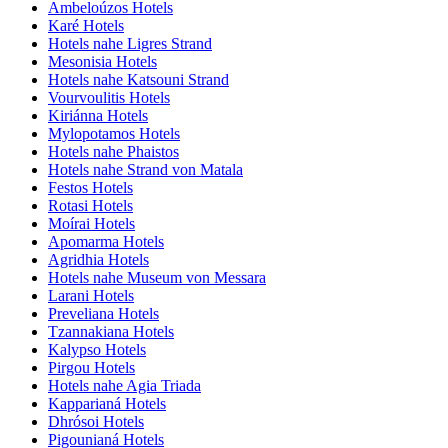
Ambeloúzos Hotels
Karé Hotels
Hotels nahe Ligres Strand
Mesonisia Hotels
Hotels nahe Katsouni Strand
Vourvoulitis Hotels
Kiriánna Hotels
Mylopotamos Hotels
Hotels nahe Phaistos
Hotels nahe Strand von Matala
Festos Hotels
Rotasi Hotels
Moírai Hotels
Apomarma Hotels
Agridhia Hotels
Hotels nahe Museum von Messara
Larani Hotels
Preveliana Hotels
Tzannakiana Hotels
Kalypso Hotels
Pirgou Hotels
Hotels nahe Agia Triada
Kapparianá Hotels
Dhrósoi Hotels
Pigounianá Hotels