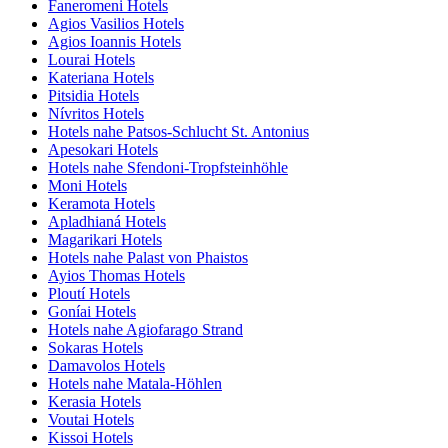
Faneromeni Hotels
Agios Vasilios Hotels
Agios Ioannis Hotels
Lourai Hotels
Kateriana Hotels
Pitsidia Hotels
Nívritos Hotels
Hotels nahe Patsos-Schlucht St. Antonius
Apesokari Hotels
Hotels nahe Sfendoni-Tropfsteinhöhle
Moni Hotels
Keramota Hotels
Apladhianá Hotels
Magarikari Hotels
Hotels nahe Palast von Phaistos
Ayios Thomas Hotels
Ploutí Hotels
Goníai Hotels
Hotels nahe Agiofarago Strand
Sokaras Hotels
Damavolos Hotels
Hotels nahe Matala-Höhlen
Kerasia Hotels
Voutai Hotels
Kissoi Hotels