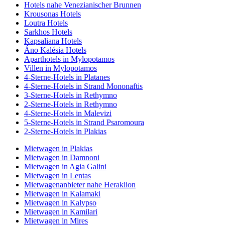
Hotels nahe Venezianischer Brunnen
Krousonas Hotels
Loutra Hotels
Sarkhos Hotels
Kapsaliana Hotels
Áno Kalésia Hotels
Aparthotels in Mylopotamos
Villen in Mylopotamos
4-Sterne-Hotels in Platanes
4-Sterne-Hotels in Strand Mononaftis
3-Sterne-Hotels in Rethymno
2-Sterne-Hotels in Rethymno
4-Sterne-Hotels in Malevizi
5-Sterne-Hotels in Strand Psaromoura
2-Sterne-Hotels in Plakias
Mietwagen in Plakias
Mietwagen in Damnoni
Mietwagen in Agia Galini
Mietwagen in Lentas
Mietwagenanbieter nahe Heraklion
Mietwagen in Kalamaki
Mietwagen in Kalypso
Mietwagen in Kamilari
Mietwagen in Mires