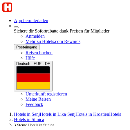
App herunterladen
Sichere dir Sofortrabatte dank Preisen für Mitglieder
Anmelden
Mehr zu Hotels.com Rewards
Posteingang
Reisen buchen
Hilfe
Deutsch · EUR · DE
Unterkunft registrieren
Meine Reisen
Feedback
Hotels in Senj
Hotels in Lika-Senj
Hotels in Kroatien
Hotels
Hotels in Stinica
3-Sterne-Hotels in Stinica