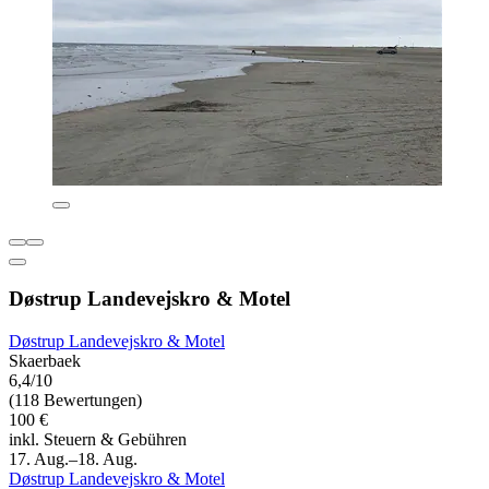
Døstrup Landevejskro & Motel
Døstrup Landevejskro & Motel
Skaerbaek
6,4/10
(118 Bewertungen)
100 €
inkl. Steuern & Gebühren
17. Aug.–18. Aug.
Døstrup Landevejskro & Motel