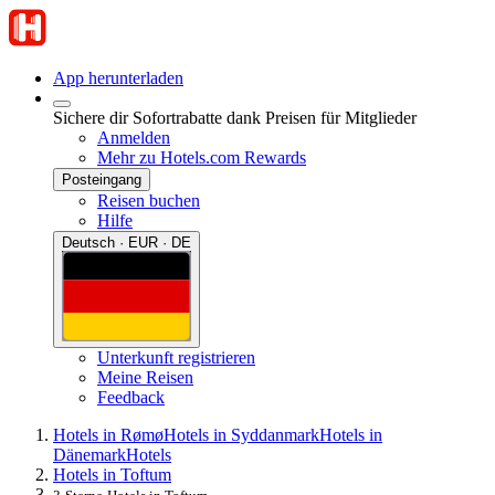
App herunterladen
Sichere dir Sofortrabatte dank Preisen für Mitglieder
Anmelden
Mehr zu Hotels.com Rewards
Posteingang
Reisen buchen
Hilfe
Deutsch · EUR · DE
Unterkunft registrieren
Meine Reisen
Feedback
Hotels in Rømø
Hotels in Syddanmark
Hotels in
Dänemark
Hotels
Hotels in Toftum