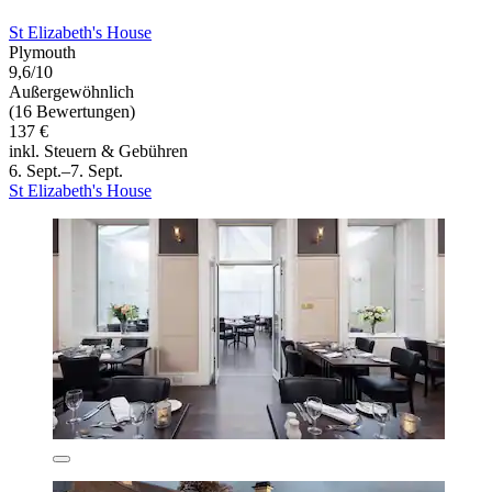
St Elizabeth's House
Plymouth
9,6/10
Außergewöhnlich
(16 Bewertungen)
137 €
inkl. Steuern & Gebühren
6. Sept.–7. Sept.
St Elizabeth's House