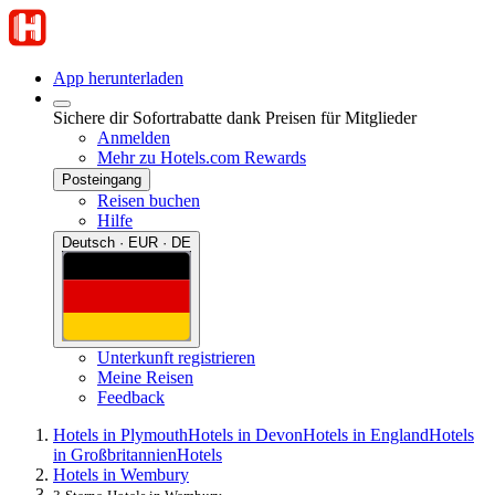
App herunterladen
Sichere dir Sofortrabatte dank Preisen für Mitglieder
Anmelden
Mehr zu Hotels.com Rewards
Posteingang
Reisen buchen
Hilfe
Deutsch · EUR · DE
Unterkunft registrieren
Meine Reisen
Feedback
Hotels in Plymouth
Hotels in Devon
Hotels in England
Hotels
in Großbritannien
Hotels
Hotels in Wembury