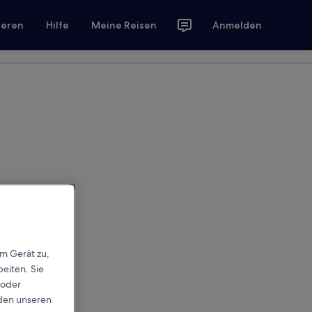
ieren
Hilfe
Meine Reisen
Anmelden
em Gerät zu,
eiten. Sie
 oder
rden unseren