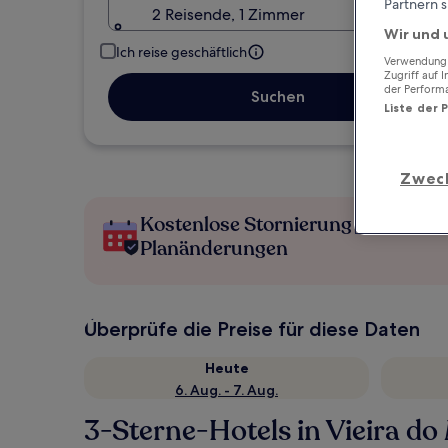
Partnern s
2 Reisende, 1 Zimmer
Wir und 
Ich reise geschäftlich
Verwendung g
Zugriff auf 
der Perform
Suchen
Liste der 
Zwec
Kostenlose Stornierung bei
Planänderungen
Überprüfe die Preise für diese Daten
Heute
6. Aug. - 7. Aug.
3-Sterne-Hotels in Vieira do