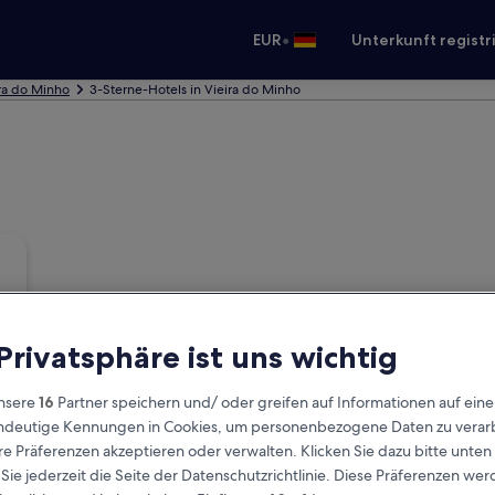
•
EUR
Unterkunft registr
ira do Minho
3-Sterne-Hotels in Vieira do Minho
 Privatsphäre ist uns wichtig
nsere
16
Partner speichern und/ oder greifen auf Informationen auf ein
eindeutige Kennungen in Cookies, um personenbezogene Daten zu verarb
e Präferenzen akzeptieren oder verwalten. Klicken Sie dazu bitte unten
ie jederzeit die Seite der Datenschutzrichtlinie. Diese Präferenzen we