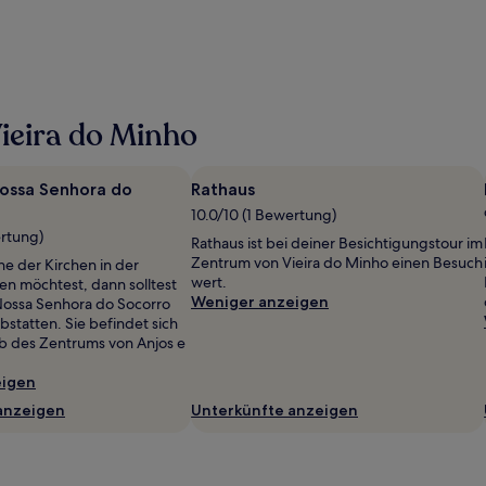
ieira do Minho
ossa Senhora do
Rathaus
10.0/10 (1 Bewertung)
ertung)
Rathaus ist bei deiner Besichtigungstour im
Zentrum von Vieira do Minho einen Besuch
ne der Kirchen in der
wert.
n möchtest, dann solltest
Weniger anzeigen
Nossa Senhora do Socorro
bstatten. Sie befindet sich
lb des Zentrums von Anjos e
eigen
anzeigen
Unterkünfte anzeigen