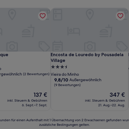
ique
Encosta de Louredo by Pousadela Vil
ique
Encosta de Louredo by Pousadela Vil
ique
Encosta de Louredo by Pousadela
Village
3.5-
o
Sterne-
rgewöhnlich
(2 Bewertungen)
Vieira do Minho
Unterkunft
9.8
9,8/10
Außergewöhnlich
von
(9 Bewertungen)
lich,
10,
Der
Der
137 €
347 €
Außergewöhnlich,
Preis
Preis
n)
(9
inkl. Steuern & Gebühren
inkl. Steuern & Gebühren
beträgt
beträgt
Bewertungen)
6. Sept.–7. Sept.
21. Aug.–22. Aug.
137 €
347 €
24 Stunden für einen Aufenthalt mit 1 Übernachtung von 2 Erwachsenen gefunden wu
zusätzliche Bedingungen gelten.