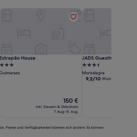
lage
Estrepão House
JADS Guesthouse
lage
Estrepão House
JADS Guesthouse
Estrepão House
JADS Guesthouse
3.0-
3.5-
Sterne-
Sterne-
Guimaraes
Montalegre
Unterkunft
Unterkunft
9.2
9,2/10
Wunderbar
(14 Be
von
10,
Wunderbar,
Der
150 €
(14
Preis
Bewertungen)
inkl. Steuern & Gebühren
inkl. Steu
beträgt
7. Aug.–8. Aug.
9
150 €
rde. Preise und Verfügbarkeiten können sich ändern. Es können