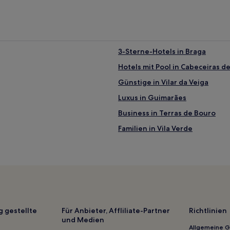
3-Sterne-Hotels in Braga
Hotels mit Pool in Cabeceiras d
Günstige in Vilar da Veiga
Luxus in Guimarães
Business in Terras de Bouro
Familien in Vila Verde
Maximinos Hotels
São Pedro Hotels
Monte Hotels
Espinho Hotels
Ribeira Hotels
g gestellte
Für Anbieter, Affliliate-Partner
Richtlinien
und Medien
Santa Maria Hotels
Allgemeine 