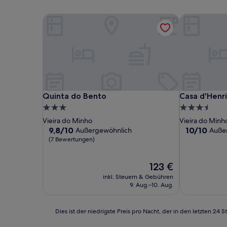
Quinta do Bento
Casa d'Henr
Quinta do Bento
Casa d'Henr
Quinta do Bento
Casa d'Henr
3.0-
3.5-
Sterne-
Sterne-
Vieira do Minho
Vieira do Minh
Unterkunft
Unterkunft
9.8
10.0
9,8/10
10/10
Außergewöhnlich
Auße
von
von
(7 Bewertungen)
10,
10,
Außergewöhnlich,
Außergewöhn
Der
123 €
(7
(2
Preis
Bewertungen)
Bewertunge
inkl. Steuern & Gebühren
beträgt
9. Aug.–10. Aug.
123 €
Dies
Dies ist der niedrigste Preis pro Nacht, der in den letzten 
ist