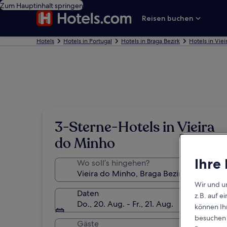
Zum Hauptinhalt springen
Reisen buchen
Hotels
Hotels in Portugal
Hotels in Braga Bezirk
Hotels in Vie
3-Sterne-Hotels in Vieira
do Minho
Ihre
Wo soll’s hingehen?
Wir und u
Daten
z.B. auf 
Do., 20. Aug. - Fr., 21. Aug.
können Ihr
besuchen S
Gäste