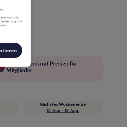
n:
chern von oder
rbeleistung und
boten.
ptieren
Mehr sparen mit Preisen für
Mitglieder
Nächstes Wochenende
14. Aug. - 16. Aug.