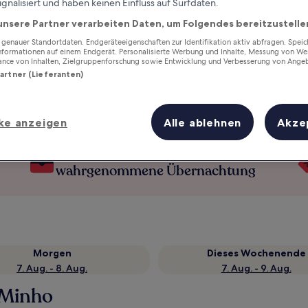
ignalisiert und haben keinen Einfluss auf Surfdaten.
unsere Partner verarbeiten Daten, um Folgendes bereitzustelle
enauer Standortdaten. Endgeräteeigenschaften zur Identifikation aktiv abfragen. Spei
Informationen auf einem Endgerät. Personalisierte Werbung und Inhalte, Messung von We
ance von Inhalten, Zielgruppenforschung sowie Entwicklung und Verbesserung von Ange
Partner (Lieferanten)
ke anzeigen
Alle ablehnen
Akze
Verdiene Prämien für jede
wahrgenommene Übernachtung
Morgen
Dieses Wochenende
7. Aug. - 8. Aug.
7. Aug. - 9. Aug.
 Minho