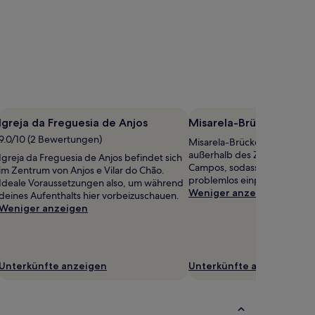
Igreja da Freguesia de Anjos
Misarela-Brücke
9.0/10 (2 Bewertungen)
Misarela-Brücke befindet sic
außerhalb des Zentrums von 
Igreja da Freguesia de Anjos befindet sich
Campos, sodass sich ein Zw
im Zentrum von Anjos e Vilar do Chão.
problemlos einplanen lässt.
Ideale Voraussetzungen also, um während
Weniger anzeigen
deines Aufenthalts hier vorbeizuschauen.
Weniger anzeigen
Unterkünfte anzeigen
Unterkünfte anzeigen