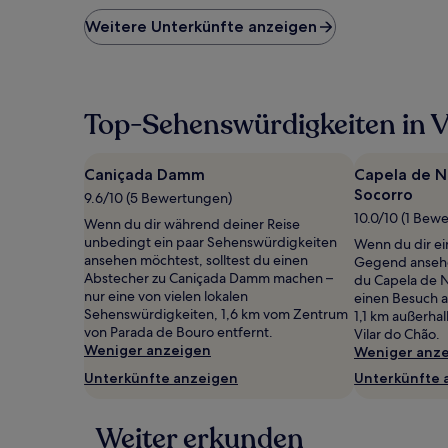
der
niedrigste
Weitere Unterkünfte anzeigen
Preis
pro
Nacht,
der
in
Top-Sehenswürdigkeiten in V
den
letzten
24 Stunden
Caniçada Damm
Capela de N
für
Socorro
9.6/10 (5 Bewertungen)
einen
10.0/10 (1 Bew
Aufenthalt
Wenn du dir während deiner Reise
mit
unbedingt ein paar Sehenswürdigkeiten
Wenn du dir ei
1 Übernachtung
ansehen möchtest, solltest du einen
Gegend ansehe
von
Abstecher zu Caniçada Damm machen –
du Capela de 
2 Erwachsenen
nur eine von vielen lokalen
einen Besuch a
gefunden
Sehenswürdigkeiten, 1,6 km vom Zentrum
1,1 km außerha
wurde.
von Parada de Bouro entfernt.
Vilar do Chão.
Preise
Weniger anzeigen
Weniger anz
und
Unterkünfte anzeigen
Unterkünfte 
Verfügbarkeiten
können
sich
Weiter erkunden
ändern.