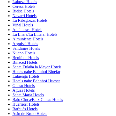
Lalueza Hotels
Ceresa Hotels
Bielsa Hotels
Navarri Hotels
La Ribagorza: Hotels
Viñal Hotels
Adahuesca Hotels
La Litera/La Llitera: Hotels
Almuniente Hotels
Arguisal Hotels
Sandiniés Hotels
Nueno Hotels
Benifons Hotels
Binaced Hotels
Santa Eulalia la Mayor Hotels
Hotels nahe Bahnhof Binefar
Laluenga Hotels
Hotels nahe Bahnhof Huesca
Guaso Hotels
Aguas Hotels
Santa María Hotels
Bajo Cinca/Baix Cinca: Hotels
Huerrios: Hotels
Barbués Hotels
Asín de Broto Hotels