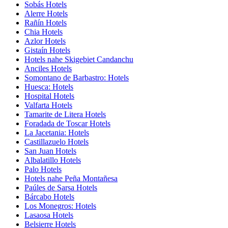
Sobás Hotels
Alerre Hotels
Rañín Hotels
Chia Hotels
Azlor Hotels
Gistaín Hotels
Hotels nahe Skigebiet Candanchu
Anciles Hotels
Somontano de Barbastro: Hotels
Huesca: Hotels
Hospital Hotels
Valfarta Hotels
Tamarite de Litera Hotels
Foradada de Toscar Hotels
La Jacetania: Hotels
Castillazuelo Hotels
San Juan Hotels
Albalatillo Hotels
Palo Hotels
Hotels nahe Peña Montañesa
Paúles de Sarsa Hotels
Bárcabo Hotels
Los Monegros: Hotels
Lasaosa Hotels
Belsierre Hotels