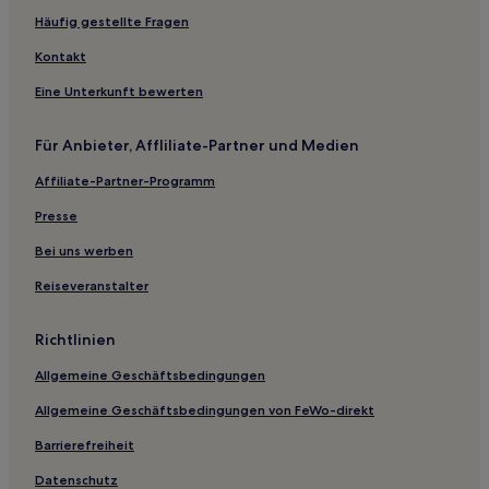
Haustierfreundliche in Kanfanar
Häufig gestellte Fragen
Haustierfreundliche in Rovinjsko Selo
Kontakt
Hotels mit Parkplatz in Sveti Petar u Šumi
Eine Unterkunft bewerten
Günstige in Vodnjan
Für Anbieter, Affliliate-Partner und Medien
Haustierfreundliche in Motovun
Affiliate-Partner-Programm
Familien in Motovun
Hotels mit Parkplatz in Istrien
Presse
Hotels mit Pool in Istrien
Bei uns werben
Luxus in Istrien
Reiseveranstalter
Familien in Istrien
Richtlinien
Hotels mit Fitnessbereich in Istrien
Allgemeine Geschäftsbedingungen
Hotels mit Pool in Zminj
Allgemeine Geschäftsbedingungen von FeWo-direkt
Hotels mit inbegriffenem Frühstück in Labin
Haustierfreundliche in Labin
Barrierefreiheit
Luxus in Bale
Datenschutz