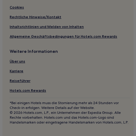
Hotels mit Parkplatz in Sumber
Cookies
Hotels mit Pool in Kujići
Rechtliche Hinweise/Kontakt
Haustierfreundliche in Prkačini
Inhaltsrichtlinien und Melden von Inhalten
Lupoglav Hotels
Allgemeine Geschäftsbedingungen für Hotels.com Rewards
Beram Hotels
Weitere Informationen
Buzet Hotels
Krbune Hotels
Über uns
Skitača Hotels
Karriere
Rakalj Hotels
Reiseführer
Kircija Hotels
Hotels.com Rewards
Vodnjan Hotels
*Bei einigen Hotels muss die Stornierung mehr als 24 Stunden vor
Hotels nahe Pula
Check-in erfolgen. Weitere Details auf der Website.
© 2026 Hotels.com, L.P., ein Unternehmen der Expedia Group. Alle
Previž Hotels
Rechte vorbehalten. Hotels.com und das Hotels.com-Logo sind
Handelsmarken oder eingetragene Handelsmarken von Hotels.com, L.P.
Hotels nahe Strand Girandella
Vizinada Hotels