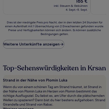
165 €
10,
Preis
Sehr
inkl. Steuern & Gebühren
beträgt
gut,
4. Sept.–5. Sept.
165 €
(5
Bewertungen)
Dies
Dies ist der niedrigste Preis pro Nacht, der in den letzten 24 Stunden für
einen Aufenthalt mit 1 Übernachtung von 2 Erwachsenen gefunden wurde.
ist
Preise und Verfügbarkeiten können sich ändern. Es können zusätzliche
der
Bedingungen gelten.
niedrigste
Preis
Weitere Unterkünfte anzeigen
pro
Nacht,
der
in
den
Top-Sehenswürdigkeiten in Krsan
letzten
24 Stunden
für
einen
Strand in der Nähe von Plomin Luka
Aufenthalt
Wenn du von einem schönen Tag am Strand träumst, ist Strand in
mit
der Nähe von Plomin Luka im Herzen von Plomin bestimmt das
1 Übernachtung
richtige Ausflugsziel. Du liebst es, am Ufer durch die plätschernden
von
Wellen zu spazieren? Dann bist du hier bestens aufgehoben: Strand
2 Erwachsenen
Girandella und Strand von Rabac.
gefunden
Weniger anzeigen