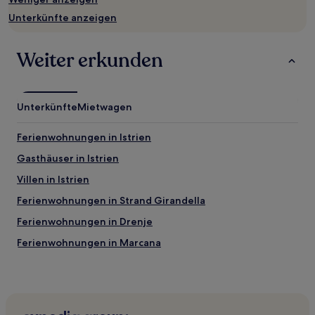
wurde.
Preise
Unterkünfte anzeigen
und
Verfügbarkeiten
können
Weiter erkunden
sich
ändern.
Es
können
Unterkünfte
Mietwagen
zusätzliche
Bedingungen
Ferienwohnungen in Istrien
gelten.
Gasthäuser in Istrien
Villen in Istrien
Ferienwohnungen in Strand Girandella
Ferienwohnungen in Drenje
Ferienwohnungen in Marcana
Villen in Labin
Ferienwohnungen in Labin
Ferienwohnungen in Kanfanar