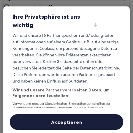
Ich reise geschäftlich
Ihre Privatsphäre ist uns
Suchen
wichtig
Wir und unsere
16
Partner speichern und/ oder greifen
auf Informationen auf einem Gerät zu, z.B. auf eindeutige
Kostenlose Stornierung bei
Kennungen in Cookies, um personenbezogene Daten zu
Planänderungen
verarbeiten. Sie können Ihre Präferenzen akzeptieren
oder verwalten. Klicken Sie dazu bitte unten oder
Verdiene Prämien für jede
besuchen Sie jederzeit die Seite der Datenschutzrichtlinie.
wahrgenommene Übernachtung
Diese Präferenzen werden unseren Partnern signalisiert
und haben keinen Einfluss auf Surfdaten.
Mehr sparen mit Preisen für Mitglieder
Wir und unsere Partner verarbeiten Daten, um
Folgendes bereitzustellen:
Verwendung genauer Standortdaten. Endgeräteeigenschaften zur
Identifikation aktiv abfragen. Speichern von oder Zugriff auf
Überprüfe die Preise für diese Daten
Informationen auf einem Endgerät. Personalisierte Werbung und
Inhalte, Messung von Werbeleistung und der Performance von Inhalten,
Zielgruppenforschung sowie Entwicklung und Verbesserung von
Akzeptieren
Heute
Morgen
Angeboten.
6. Aug. - 7. Aug.
7. Aug. - 8. Aug.
Liste der Partner (Lieferanten)