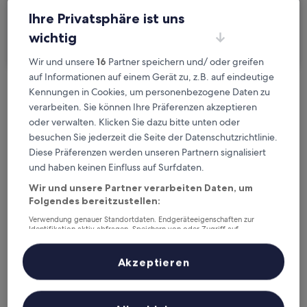
Ich reise geschäftlich
Ihre Privatsphäre ist uns
wichtig
Suchen
Wir und unsere
16
Partner speichern und/ oder greifen
auf Informationen auf einem Gerät zu, z.B. auf eindeutige
Kennungen in Cookies, um personenbezogene Daten zu
Kostenlose Stornierung bei
verarbeiten. Sie können Ihre Präferenzen akzeptieren
Planänderungen
oder verwalten. Klicken Sie dazu bitte unten oder
besuchen Sie jederzeit die Seite der Datenschutzrichtlinie.
Verdiene Prämien für jede
Diese Präferenzen werden unseren Partnern signalisiert
wahrgenommene Übernachtung
und haben keinen Einfluss auf Surfdaten.
Wir und unsere Partner verarbeiten Daten, um
Folgendes bereitzustellen:
Mehr sparen mit Preisen für Mitglieder
Verwendung genauer Standortdaten. Endgeräteeigenschaften zur
Identifikation aktiv abfragen. Speichern von oder Zugriff auf
Informationen auf einem Endgerät. Personalisierte Werbung und
Inhalte, Messung von Werbeleistung und der Performance von Inhalten,
Überprüfe die Preise für diese Daten
Zielgruppenforschung sowie Entwicklung und Verbesserung von
Akzeptieren
Angeboten.
Liste der Partner (Lieferanten)
Heute
Morgen
6. Aug. - 7. Aug.
7. Aug. - 8. Aug.