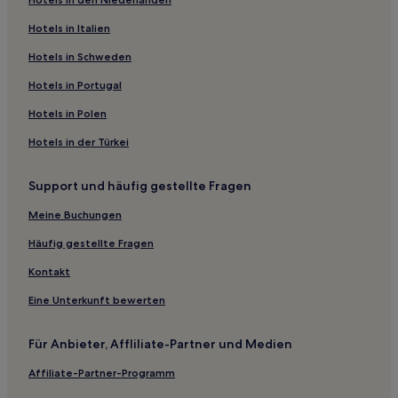
Hotels mit inbegriffenem Frühstück in Kolymbia
Haustierfreundliche in Kolymbia
Hotels in Italien
Familien in Gennadi
Hotels in Schweden
Hotels mit Fitnessbereich in Gennadi
Hotels in Portugal
Strand in Süd-Rhodos
Hotels in Polen
Familien in Süd-Rhodos
Hotels in der Türkei
Hotels mit Pool in Süd-Rhodos
Support und häufig gestellte Fragen
Strand nahe St. Pauls Bay
Hotels mit Pool in Archangelos
Meine Buchungen
Familien in Archangelos
Häufig gestellte Fragen
Günstige in Archangelos
Kontakt
Strand in Archangelos
Eine Unterkunft bewerten
Haustierfreundliche in Archangelos
Für Anbieter, Affliliate-Partner und Medien
Haustierfreundliche in Lindos
Affiliate-Partner-Programm
Familien in Lindos