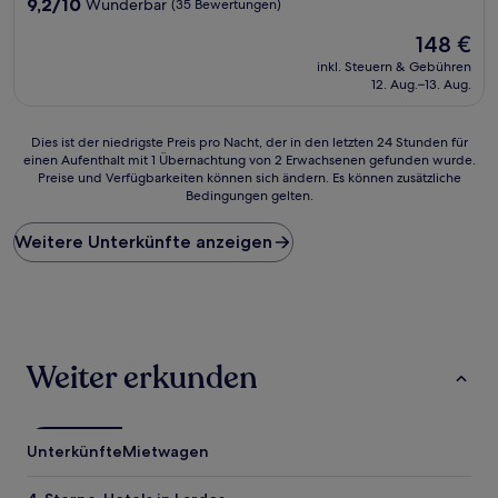
Unterkunft
9.2
9,2/10
Wunderbar
(35 Bewertungen)
von
Der
148 €
10,
Preis
Wunderbar,
inkl. Steuern & Gebühren
beträgt
(35
12. Aug.–13. Aug.
148 €
Bewertungen)
Dies
Dies ist der niedrigste Preis pro Nacht, der in den letzten 24 Stunden für
einen Aufenthalt mit 1 Übernachtung von 2 Erwachsenen gefunden wurde.
ist
Preise und Verfügbarkeiten können sich ändern. Es können zusätzliche
der
Bedingungen gelten.
niedrigste
Preis
Weitere Unterkünfte anzeigen
pro
Nacht,
der
in
den
letzten
24 Stunden
Weiter erkunden
für
einen
Aufenthalt
mit
Unterkünfte
Mietwagen
1 Übernachtung
von