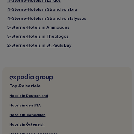
4-Sterne-Hotels in Lardos
2 Erwachsenen
gefunden
4-Sterne-Hotels in Strand von Ixia
wurde.
Preise
4-Sterne-Hotels in Strand von Ialyssos
und
5-Sterne-Hotels in Ammoudes
Verfügbarkeiten
können
3-Sterne-Hotels in Theologos
sich
ändern.
2-Sterne-Hotels in St. Pauls Bay
Es
3-Sterne-Hotels in Strand von Lardos
können
zusätzliche
5-Sterne-Hotels in Strand von Lardos
Bedingungen
gelten.
2-Sterne-Hotels in Archangelos
3-Sterne-Hotels in Archangelos
Top-Reiseziele
4-Sterne-Hotels in Strand von Ialyssos
Hotels in Deutschland
5-Sterne-Hotels in Strand von Ialyssos
Hotels in den USA
2-Sterne-Hotels in Strand von Stegna
Hotels in Tschechien
5-Sterne-Hotels in Strand von Stegna
Hotels in Österreich
Luxus in Vlicha
Hotels in den Niederlanden