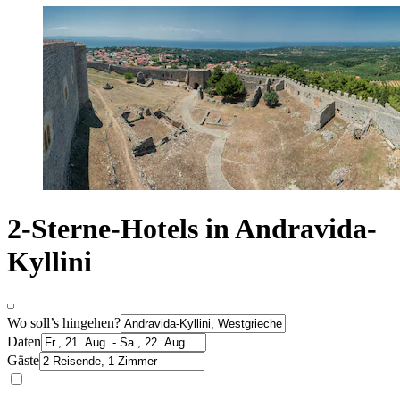
2-Sterne-Hotels in Andravida-
Kyllini
Wo soll’s hingehen?
Daten
Gäste