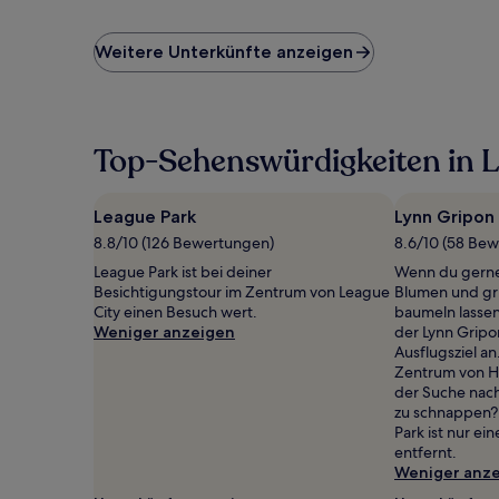
ist
der
niedrigste
Weitere Unterkünfte anzeigen
Preis
pro
Nacht,
der
in
Top-Sehenswürdigkeiten in L
den
letzten
24 Stunden
League Park
Lynn Gripon 
für
8.8/10 (126 Bewertungen)
8.6/10 (58 Be
einen
Aufenthalt
League Park ist bei deiner
Wenn du gerne
mit
Besichtigungstour im Zentrum von League
Blumen und gr
1 Übernachtung
City einen Besuch wert.
baumeln lassen
von
Weniger anzeigen
der Lynn Gripon
2 Erwachsenen
Ausflugsziel an
gefunden
Zentrum von Ho
wurde.
der Suche nach
Preise
zu schnappen? 
und
Park ist nur e
Verfügbarkeiten
entfernt.
können
Weniger anz
sich