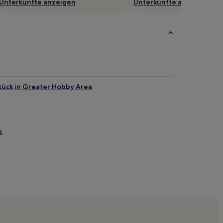
Unterkünfte anzeigen
Unterkünfte anzeigen
tück in Greater Hobby Area
k
tück in Galveston
essebezirk von Houston
e
n