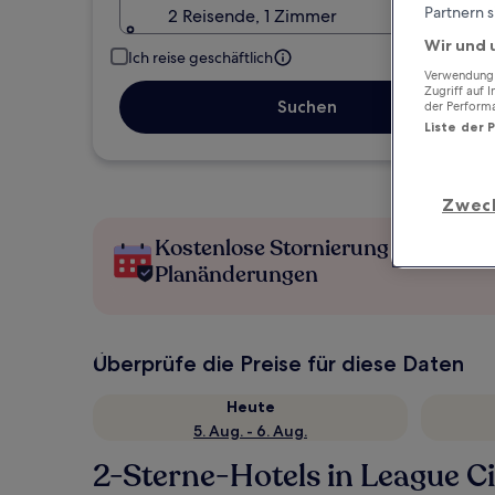
Partnern s
2 Reisende, 1 Zimmer
Wir und 
Ich reise geschäftlich
Verwendung g
Zugriff auf 
Suchen
der Perform
Liste der 
Zwec
Kostenlose Stornierung bei
Planänderungen
Überprüfe die Preise für diese Daten
Heute
5. Aug. - 6. Aug.
2-Sterne-Hotels in League Ci