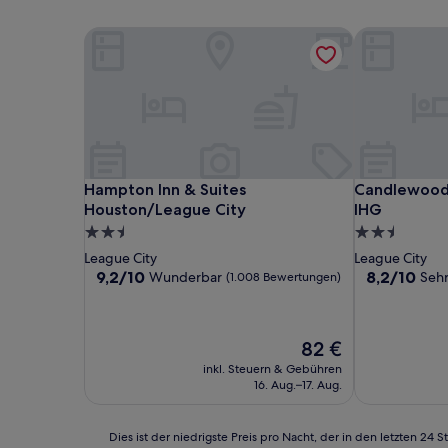
Hampton Inn & Suites Houston/League City
Candlewood 
Hampton Inn & Suites Houston/League City
Candlewood 
Hampton Inn & Suites
Candlewood 
Houston/League City
IHG
2.5-
2.5-
Sterne-
Sterne-
League City
League City
Unterkunft
Unterkunft
9.2
8.2
9,2/10
8,2/10
Wunderbar
Sehr
(1.008 Bewertungen)
von
von
10,
10,
Wunderbar,
Sehr
Der
82 €
(1.008
gut,
Preis
Bewertungen)
(1.003
inkl. Steuern & Gebühren
beträgt
Bewertunge
16. Aug.–17. Aug.
82 €
Dies
Dies ist der niedrigste Preis pro Nacht, der in den letzten 