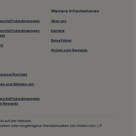
Weitere Informationen
al Beach
Geschäftsbedingungen
Über uns
ston - Downtown
Geschäftsbedingungen
Karriere
ekt
Reiseführer
it
Hotels.com Rewards
inweise/Kontakt
nder
inien und Melden von
useum
Geschäftsbedingungen
om Rewards
Campus
ls auf der Website.
marken oder eingetragene Handelsmarken von Hotels.com, L.P.