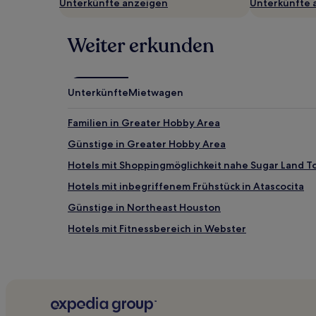
Unterkünfte anzeigen
Unterkünfte 
ändern.
Es
können
Weiter erkunden
zusätzliche
Bedingungen
gelten.
Unterkünfte
Mietwagen
Familien in Greater Hobby Area
Günstige in Greater Hobby Area
Hotels mit Shoppingmöglichkeit nahe Sugar Land 
Hotels mit inbegriffenem Frühstück in Atascocita
Günstige in Northeast Houston
Hotels mit Fitnessbereich in Webster
Hotels mit inbegriffenem Frühstück in Baytown
Golf in Galveston
Hotels mit Parkplatz in Messebezirk von Houston
Hotels mit Parkplatz in Rive-Nord