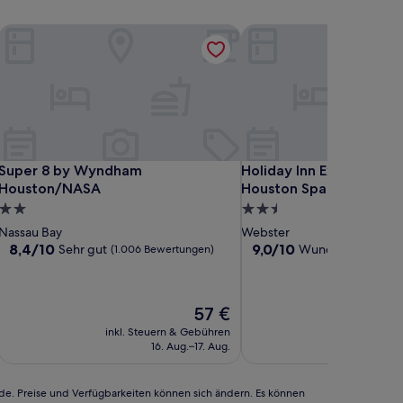
mah Area
Super 8 by Wyndham Houston/NASA
Holiday Inn Express Hot
mah Area
Super 8 by Wyndham Houston/NASA
Holiday Inn Express Hot
Super 8 by Wyndham
Holiday Inn Express Hote
Houston/NASA
Houston Space Center 
2.0-
2.5-
Sterne-
Sterne-
Nassau Bay
Webster
Unterkunft
Unterkunft
8.4
9.0
8,4/10
9,0/10
Sehr gut
Wunderbar
(1.006 Bewertungen)
(1.008
von
von
10,
10,
Sehr
Wunderbar,
Der
57 €
gut,
(1.008
Preis
(1.006
Bewertungen)
inkl. Steuern & Gebühren
inkl. Steu
beträgt
Bewertungen)
16. Aug.–17. Aug.
1
57 €
rde. Preise und Verfügbarkeiten können sich ändern. Es können