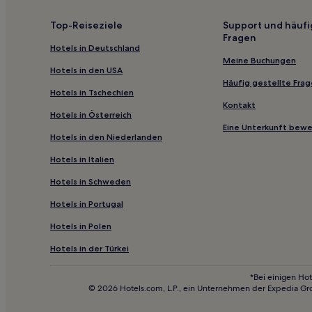
Familien in Houston
Top-Reiseziele
Support und häufi
Fragen
Haustierfreundliche in Crystal Beach
Hotels in Deutschland
Strand in Crystal Beach
Meine Buchungen
Hotels in den USA
Mcnair: Hotels
Häufig gestellte Fra
Hotels in Tschechien
Hotels nahe MetroRail-Station Fannin South
Kontakt
Hotels in Österreich
Hotels nahe Houston Baptist University
Eine Unterkunft bew
Hotels in den Niederlanden
Hotels nahe Lake Houston
Hotels in Italien
Memorial: Hotels
Hotels in Schweden
Hotels nahe Ensemble/HCC Station
Hotels in Portugal
Hotels nahe Golf Club of Houston
Smith Point: Hotels
Hotels in Polen
Booth: Hotels
Hotels in der Türkei
Hotels nahe The Galleria
*Bei einigen Hot
© 2026 Hotels.com, L.P., ein Unternehmen der Expedia Gr
Hotels nahe Zuma Fun Center South Houston
Southampton: Hotels