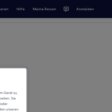
ieren
Hilfe
Meine Reisen
Anmelden
em Gerät zu,
eiten. Sie
 oder
rden unseren