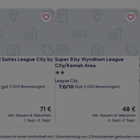
Suites League City by IHG
Super 8 by Wyndham League City/Ke
Suites League City by IHG
Super 8 by Wyndham League City/Ke
Suites League City by
Super 8 by Wyndham League
City/Kemah Area
2.0-
Sterne-
League City
Unterkunft
7.0
7,0/10
 gut
Gut
(1.003 Bewertungen)
(1.002 Bewertungen)
von
10,
Gut,
Der
Der
71 €
48 €
(1.002
Preis
Preis
Bewertungen)
inkl. Steuern & Gebühren
inkl. Steuern & Gebühren
beträgt
beträgt
n)
1. Sept.–2. Sept.
6. Sept.–7. Sept.
71 €
48 €
24 Stunden für einen Aufenthalt mit 1 Übernachtung von 2 Erwachsenen gefunden wu