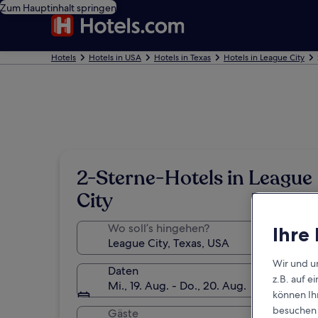
Zum Hauptinhalt springen
Hotels
Hotels in USA
Hotels in Texas
Hotels in League City
2-Sterne-Hotels in League
City
Wo soll’s hingehen?
Ihre
Wir und u
Daten
z.B. auf 
Mi., 19. Aug. - Do., 20. Aug.
können Ihr
besuchen S
Gäste