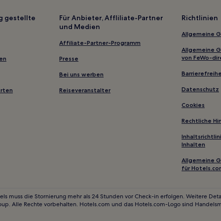
Familien in Texas City
g gestellte
Für Anbieter, Affliliate-Partner
Richtlinien
und Medien
Hotels mit Küchenzeile in Cryst
Allgemeine 
Hotels nahe University of Hou
Affiliate-Partner-Programm
Allgemeine 
Pirates Cove: Hotels
von FeWo-dir
gen
Presse
River Oaks: Hotels
Barrierefreihe
Bei uns werben
South Central Houston: Hotels
Datenschutz
erten
Reiseveranstalter
Hotels nahe Houston City Hall
Cookies
Spring Branch West: Hotels
Rechtliche H
Hotels nahe U-Bahn-Station Ki
Inhaltsrichtl
Inhalten
Garden Oaks: Hotels
Hotels nahe Moody Mansion M
Allgemeine 
für Hotels.c
Montrose: Hotels
Hotels nahe Menninger Clinic 
els muss die Stornierung mehr als 24 Stunden vor Check-in erfolgen. Weitere Detai
oup. Alle Rechte vorbehalten. Hotels.com und das Hotels.com-Logo sind Handels
Port Bolivar Hotels
Memorial City: Hotels