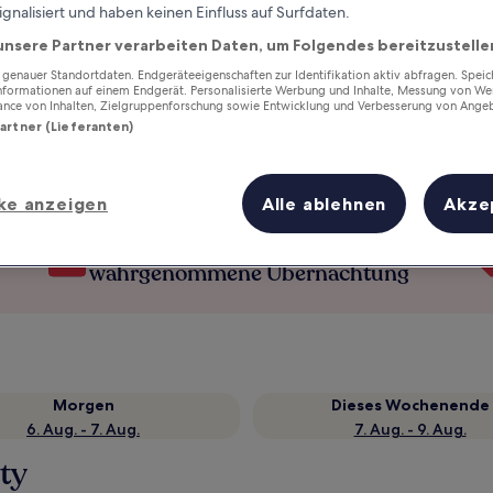
ignalisiert und haben keinen Einfluss auf Surfdaten.
unsere Partner verarbeiten Daten, um Folgendes bereitzustelle
enauer Standortdaten. Endgeräteeigenschaften zur Identifikation aktiv abfragen. Spei
Informationen auf einem Endgerät. Personalisierte Werbung und Inhalte, Messung von We
ance von Inhalten, Zielgruppenforschung sowie Entwicklung und Verbesserung von Ange
Partner (Lieferanten)
ke anzeigen
Alle ablehnen
Akze
Verdiene Prämien für jede
wahrgenommene Übernachtung
Morgen
Dieses Wochenende
6. Aug. - 7. Aug.
7. Aug. - 9. Aug.
ty