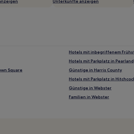
anzeigen
Unterkünfte anzeigen
Hotels mit inbegriffenem Frühs
Hotels mit Parkplatz in Pearland
Town Square
Günstige in Harris County
Hotels mit Parkplatz in Hitchcoc
Günstige in Webster
Familien in Webster
Hotels mit inbegriffenem Frühs
Hotels mit Fitnessbereich in M
Familien nahe Richmond Avenu
Haustierfreundliche in San Leo