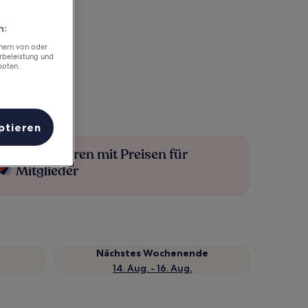
n:
chern von oder
rbeleistung und
boten.
ptieren
Mehr sparen mit Preisen für
Mitglieder
Nächstes Wochenende
14. Aug. - 16. Aug.