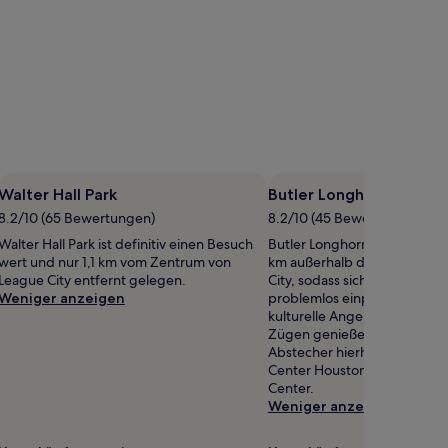
Walter Hall Park
Butler Longhorn Muse
8.2/10 (65 Bewertungen)
8.2/10 (45 Bewertungen)
Walter Hall Park ist definitiv einen Besuch
Butler Longhorn Museum befi
wert und nur 1,1 km vom Zentrum von
km außerhalb des Zentrums
League City entfernt gelegen.
City, sodass sich ein Zwisch
Weniger anzeigen
problemlos einplanen lässt.
kulturelle Angebot in League 
Zügen genießen möchtest, p
Abstecher hierhin: League P
Center Houston und NASA J
Center.
Weniger anzeigen