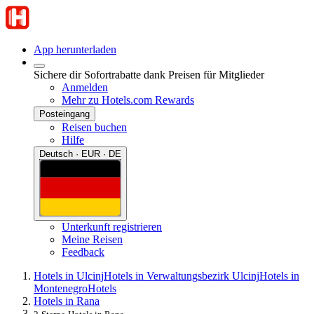
App herunterladen
Sichere dir Sofortrabatte dank Preisen für Mitglieder
Anmelden
Mehr zu Hotels.com Rewards
Posteingang
Reisen buchen
Hilfe
Deutsch · EUR · DE
Unterkunft registrieren
Meine Reisen
Feedback
Hotels in Ulcinj
Hotels in Verwaltungsbezirk Ulcinj
Hotels in
Montenegro
Hotels
Hotels in Rana