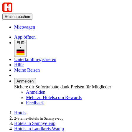
Reisen buchen
Mietwagen
App öffnen
EUR
•
Unterkunft registrieren
Hilfe
Meine Reisen
Anmelden
Sichere dir Sofortrabatte dank Preisen für Mitglieder
Anmelden
Mehr zu Hotels.com Rewards
Feedback
Hotels
2-Sterne-Hotels in Samnye-eup
Hotels in Samnye-eup
Hotels in Landkreis Wanju