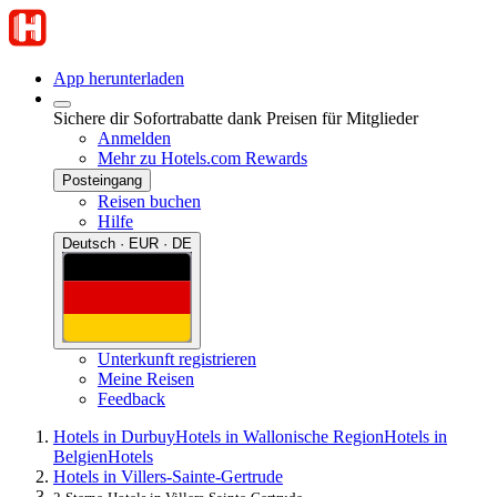
App herunterladen
Sichere dir Sofortrabatte dank Preisen für Mitglieder
Anmelden
Mehr zu Hotels.com Rewards
Posteingang
Reisen buchen
Hilfe
Deutsch · EUR · DE
Unterkunft registrieren
Meine Reisen
Feedback
Hotels in Durbuy
Hotels in Wallonische Region
Hotels in
Belgien
Hotels
Hotels in Villers-Sainte-Gertrude