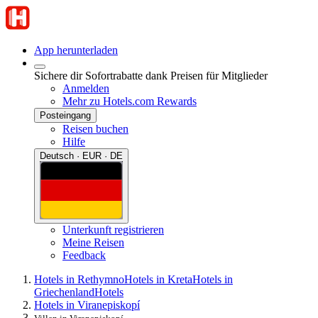
App herunterladen
Sichere dir Sofortrabatte dank Preisen für Mitglieder
Anmelden
Mehr zu Hotels.com Rewards
Posteingang
Reisen buchen
Hilfe
Deutsch · EUR · DE
Unterkunft registrieren
Meine Reisen
Feedback
Hotels in Rethymno
Hotels in Kreta
Hotels in
Griechenland
Hotels
Hotels in Viranepiskopí