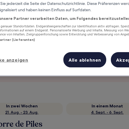
ie jederzeit die Seite der Datenschutzrichtlinie. Diese Präferenzen we
ignalisiert und haben keinen Einfluss auf Surfdaten.
unsere Partner verarbeiten Daten, um Folgendes bereitzustelle
enauer Standortdaten. Endgeräteeigenschaften zur Identifikation aktiv abfragen. Spei
Informationen auf einem Endgerät. Personalisierte Werbung und Inhalte, Messung von We
ance von Inhalten, Zielgruppenforschung sowie Entwicklung und Verbesserung von Ange
Partner (Lieferanten)
ke anzeigen
Alle ablehnen
Akze
Verdiene Prämien für jede
wahrgenommene Übernachtung
In zwei Wochen
In einem Monat
21. Aug. - 23. Aug.
4. Sept. - 6. Sept.
orre de Piles