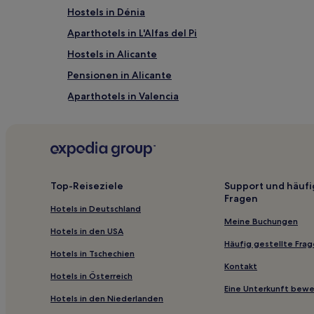
Hostels in Dénia
Aparthotels in L'Alfas del Pi
Hostels in Alicante
Pensionen in Alicante
Aparthotels in Valencia
Ferienwohnungen in Calp
Ferienwohnungen in Xeraco
Ferienwohnungen in Ruzafa
Aparthotels in Poblats Maritims
Top-Reiseziele
Support und häufi
Fragen
Hostels in Benidorm
Hotels in Deutschland
Ferienwohnungen in Platja de Xeraco
Meine Buchungen
Hotels in den USA
Aparthotels in Stadtzentrum von Valencia
Häufig gestellte Fra
Hotels in Tschechien
4-Sterne-Hotels in Jávea
Kontakt
Hotels in Österreich
3-Sterne-Hotels in Altstadt von Dénia
Eine Unterkunft bew
Hotels in den Niederlanden
Haustierfreundliche in Benissa