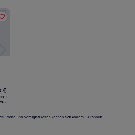
8 €
s
hren
rägt
Sept.
€
rde. Preise und Verfügbarkeiten können sich ändern. Es können