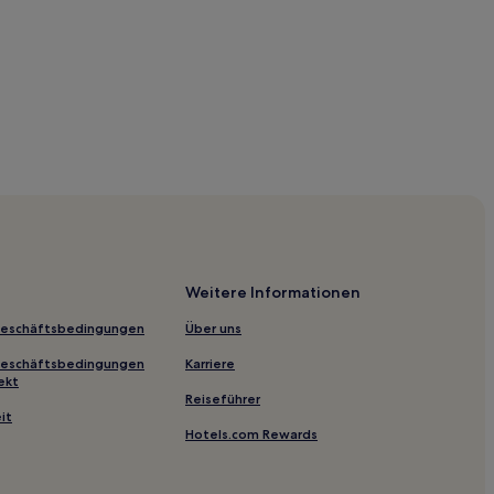
oraig
Weitere Informationen
Geschäftsbedingungen
Über uns
Geschäftsbedingungen
Karriere
a Torre de Piles
ekt
Reiseführer
it
Hotels.com Rewards
er