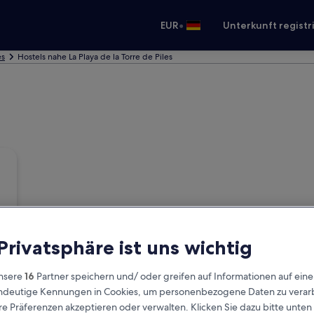
•
EUR
Unterkunft registr
es
Hostels nahe La Playa de la Torre de Piles
 Privatsphäre ist uns wichtig
nsere
16
Partner speichern und/ oder greifen auf Informationen auf ein
eindeutige Kennungen in Cookies, um personenbezogene Daten zu verarb
e Präferenzen akzeptieren oder verwalten. Klicken Sie dazu bitte unten