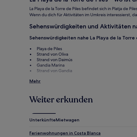
zusätzliche
La Playa de la Torre de Piles befindet sich in Platja d
Bedingungen
Wenn du dich für Aktivitäten im Umkreis interessierst, da
gelten.
Sehenswürdigkeiten und Aktivitäten na
Sehenswürdigkeiten nahe La Playa de la Torre 
Playa de Piles
Strand von Oliva
Strand von Daimús
Gandia Marina
Strand von Gandia
Aktivitäten nahe La Playa de la Torre de Piles
Mehr
Club de Golf Oliva Nova
Archäologisches Museum von Oliva
Weiter erkunden
Casa de Cultura Marqués de González de Quirós
Archäologisches Museum von Gandia
Museu Faller
Unterkünfte
Mietwagen
Ferienwohnungen in Costa Blanca