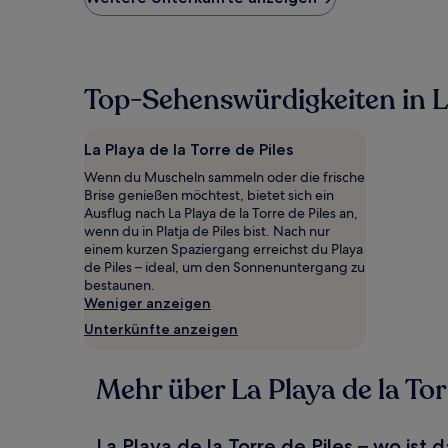
Preis
pro
Nacht,
der
in
Top-Sehenswürdigkeiten in La 
den
letzten
24 Stunden
La Playa de la Torre de Piles
für
einen
Wenn du Muscheln sammeln oder die frische
Aufenthalt
Brise genießen möchtest, bietet sich ein
mit
Ausflug nach La Playa de la Torre de Piles an,
1 Übernachtung
wenn du in Platja de Piles bist. Nach nur
von
einem kurzen Spaziergang erreichst du Playa
2 Erwachsenen
de Piles – ideal, um den Sonnenuntergang zu
gefunden
bestaunen.
wurde.
Weniger anzeigen
Preise
Unterkünfte anzeigen
und
Verfügbarkeiten
können
Mehr über La Playa de la Tor
sich
ändern.
Es
La Playa de la Torre de Piles – wo ist 
können