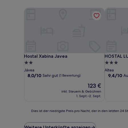
Hostal Xabina Javea
HOSTAL LUX
Hostal Xabina Javea
HOSTAL LUX
Hostal Xabina Javea
HOSTAL LU
2.0-
3.0-
Sterne-
Sterne-
Jávea
Altea
Unterkunft
Unterkunft
8.0
9.4
8,0/10
9,4/10
Sehr gut
Au
(1 Bewertung)
von
von
Der
123 €
10,
10,
Preis
Sehr
Außergewö
inkl. Steuern & Gebühren
beträgt
gut,
(21
1. Sept.–2. Sept.
123 €
(1
Bewertung
Bewertung)
Dies
Dies ist der niedrigste Preis pro Nacht, der in den letzten 
ist
der
niedrigste
Weitere Unterkünfte anzeigen