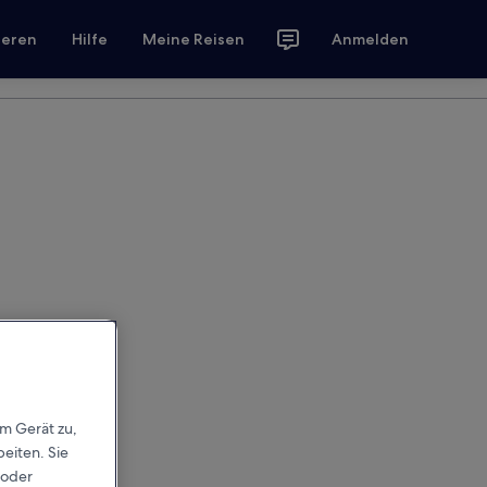
ieren
Hilfe
Meine Reisen
Anmelden
em Gerät zu,
eiten. Sie
 oder