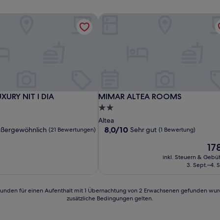
URY NIT I DIA
MIMAR ALTEA ROOMS
URY NIT I DIA
MIMAR ALTEA ROOMS
XURY NIT I DIA
MIMAR ALTEA ROOMS
2.0-
Sterne-
Altea
Unterkunft
8.0
8,0/10
ßergewöhnlich
Sehr gut
(21 Bewertungen)
(1 Bewertung)
von
Der
17
10,
Prei
hnlich,
Sehr
inkl. Steuern & Gebü
bet
gut,
3. Sept.–4. 
178 
en)
(1
Bewertung)
24 Stunden für einen Aufenthalt mit 1 Übernachtung von 2 Erwachsenen gefunden wu
zusätzliche Bedingungen gelten.