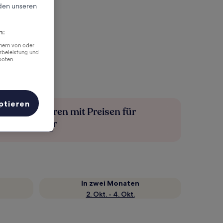
rden unseren
n:
chern von oder
rbeleistung und
boten.
ptieren
Mehr sparen mit Preisen für
Mitglieder
In zwei Monaten
2. Okt. - 4. Okt.