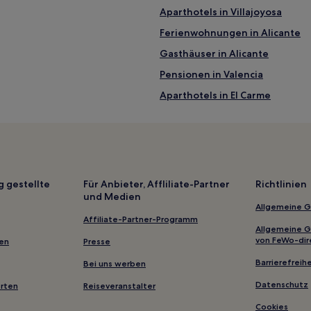
Aparthotels in Villajoyosa
Ferienwohnungen in Alicante
Gasthäuser in Alicante
Pensionen in Valencia
Aparthotels in El Carme
Hostels in Calp
Ferienwohnungen in Cala del M
Villen in La Marina Alta
Aparthotels in Benidorm
g gestellte
Für Anbieter, Affliliate-Partner
Richtlinien
und Medien
Hostels in Altstadt von Dénia
Allgemeine 
Villen in Alicante
Affiliate-Partner-Programm
Allgemeine 
3-Sterne-Hotels in La Playa de l
von FeWo-dir
gen
Presse
3-Sterne-Hotels in Jávea
Barrierefreihe
Bei uns werben
Hotels mit Parkplatz in Pedregu
Datenschutz
erten
Reiseveranstalter
Familien in Benissa
Cookies