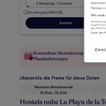
besuchen S
2 Reisende, 1 Zimmer
Partnern s
Ich reise geschäftlich
Wir und 
Verwendung g
Suchen
Zugriff auf 
der Perform
Liste der 
Zwec
Kostenlose Stornierung bei
Planänderungen
Überprüfe die Preise für diese Daten
Nächstes Wochenende
14. Aug. - 16. Aug.
Hostels nahe La Playa de la T