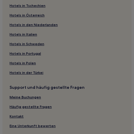
Hotels in Tschechien
Familien nahe Schenkin-Straße
Hotels in Österreich
Hotels mit inbegriffenem Frühstück in Tel Aviv
Hotels in den Niederlanden
Haustierfreundliche in Tel Aviv
Hotels in Italien
Lgbtqia-Freundliche in Tel Aviv
Familien in Tel Aviv
Hotels in Schweden
Hotels mit inbegriffenem Frühstück nahe Jaffa Slope Park
Hotels in Portugal
Florentin: Hotels
Hotels in Polen
Tel Aviv Hotels
Hotels in der Türkei
Hotels nahe Harry Oppenheimer Diamond Museum
Support und häufig gestellte Fragen
Bezirk Tel Aviv: Hotels
Meine Buchungen
Hotels nahe Drummers Beach
Hotels nahe Gordon Pool
Häufig gestellte Fragen
Sarona: Hotels
Kontakt
Hotels nahe Zugstreckenpark
Eine Unterkunft bewerten
Hotels nahe Tel Aviv Stock Exchange Building