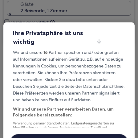
Gäste
2 Reisende, 1 Zimmer
Ich reise geschäftlich
Ihre Privatsphäre ist uns
Suchen
wichtig
Wir und unsere
16
Partner speichern und/ oder greifen
Kostenlose Stornierung bei
auf Informationen auf einem Gerät zu, z.B. auf eindeutige
Planänderungen
Kennungen in Cookies, um personenbezogene Daten zu
verarbeiten. Sie können Ihre Präferenzen akzeptieren
oder verwalten. Klicken Sie dazu bitte unten oder
Verdiene Prämien für jede
besuchen Sie jederzeit die Seite der Datenschutzrichtlinie.
wahrgenommene Übernachtung
Diese Präferenzen werden unseren Partnern signalisiert
und haben keinen Einfluss auf Surfdaten.
Mehr sparen mit Preisen für Mitglieder
Wir und unsere Partner verarbeiten Daten, um
Folgendes bereitzustellen:
Verwendung genauer Standortdaten. Endgeräteeigenschaften zur
Identifikation aktiv abfragen. Speichern von oder Zugriff auf
Überprüfe die Preise für diese Daten
Informationen auf einem Endgerät. Personalisierte Werbung und
Inhalte, Messung von Werbeleistung und der Performance von Inhalten,