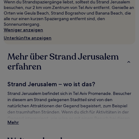
Wenn du Strandspaziergänge liebst, solltest du Strand Jerusalem
2 Erwachsenen
besuchen, nur 2 km vom Zentrum von Tel Aviv entfernt. Genieße an
gefunden
Orten wie Geula Beach, Strand Bograshov und Banana Beach, die
wurde.
alle nur einen kurzen Spaziergang entfernt sind, den
Preise
Sonnenuntergang.
und
Weniger anzeigen
Verfügbarkeiten
können
Unterkünfte anzeigen
sich
ändern.
Es
Mehr über Strand Jerusalem
können
zusätzliche
erfahren
Bedingungen
gelten.
Strand Jerusalem – wo ist das?
Strand Jerusalem befindet sich in Tel Aviv Promenade. Besucher
in diesem am Strand gelegenen Stadtteil sind von den
natürlichen Attraktionen der Gegend begeistert, zum Beispiel
den traumhaften Stränden. Wenn du dich für Aktivitäten in der
Gegend interessierst, wie wäre es mit einem Besuch bei diesen
Mehr
Attraktionen: Geula Beach und Strand Bograshov?
Sehenswürdigkeiten und Aktivitäten nahe