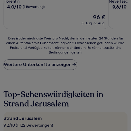
Florentin
Neve Tzede
4.0
9.6
4,0/10
9,6/10
A
(1 Bewertung)
von
von
Der
96 €
10,
10,
Preis
(1
Außergewö
8. Aug.–9. Aug.
beträgt
Bewertung)
(69
96 €
Bewertun
Dies
Dies ist der niedrigste Preis pro Nacht, der in den letzten 24 Stunden für
einen Aufenthalt mit 1 Übernachtung von 2 Erwachsenen gefunden wurde.
ist
Preise und Verfügbarkeiten können sich ändern. Es können zusätzliche
der
Bedingungen gelten.
niedrigste
Preis
Weitere Unterkünfte anzeigen
pro
Nacht,
der
in
den
letzten
Top-Sehenswürdigkeiten in
24 Stunden
Strand Jerusalem
für
einen
Aufenthalt
mit
Strand Jerusalem
1 Übernachtung
9.2/10 (1.122 Bewertungen)
von