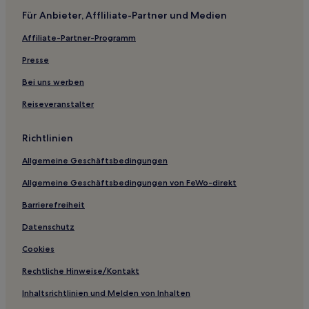
Für Anbieter, Affliliate-Partner und Medien
Hotels nahe Moshe Aviv Tower
Affiliate-Partner-Programm
Amerikanische Kolonie: Hotels
Presse
Bei uns werben
Reiseveranstalter
Richtlinien
Allgemeine Geschäftsbedingungen
Allgemeine Geschäftsbedingungen von FeWo-direkt
Barrierefreiheit
Datenschutz
Cookies
Rechtliche Hinweise/Kontakt
Inhaltsrichtlinien und Melden von Inhalten