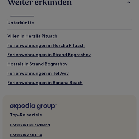
Weiter erkunden
Strand Jerusalem
Sehenswürdigkeiten nahe Strand Jerusalem
Unterkünfte
Strand Bograshov
Geula Beach
Villen in Herzlia Pituach
Banana Beach
Frishman Beach
Ferienwohnungen in Herzlia Pituach
Dizengoff-Platz
Ferienwohnungen in Strand Bograshov
Aktivitäten nahe Strand Jerusalem
Hostels in Strand Bograshov
Carmel-Markt
Ferienwohnungen in Tel Aviv
Handwerksmesse von Nachlat Binyamin
Bauhaus-Zentrum Tel Aviv
Ferienwohnungen in Banana Beach
Einkaufszentrum Dizengoff Center
Ben-Yehuda-Straße
Ferienwohnungen in Drummers Beach
Ferienwohnungen in Hasharon Beach
Ferienwohnungen in Kerem HaTeimanim
Top-Reiseziele
Lgbtqia-Freundliche nahe Banana Beach
Hotels in Deutschland
Hotels mit Pool nahe Hasharon Beach
Hotels in den USA
Haustierfreundliche nahe Great Rock Beach