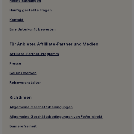
Meine Buchungen
Hütten in Puerto Viejo de Talamanca
2-Sterne-Hotels in Puerto Viejo de Talamanca
Häufig gestellte Fragen
4-Sterne-Hotels in Puerto Viejo de Talamanca
Kontakt
5-Sterne-Hotels in Playa Punta Uva
Eine Unterkunft bewerten
4-Sterne-Hotels in Cahuita
Für Anbieter, Affliliate-Partner und Medien
5-Sterne-Hotels in Cahuita
Affiliate-Partner-Programm
Presse
Bei uns werben
Reiseveranstalter
Richtlinien
Allgemeine Geschäftsbedingungen
Allgemeine Geschäftsbedingungen von FeWo-direkt
Barrierefreiheit