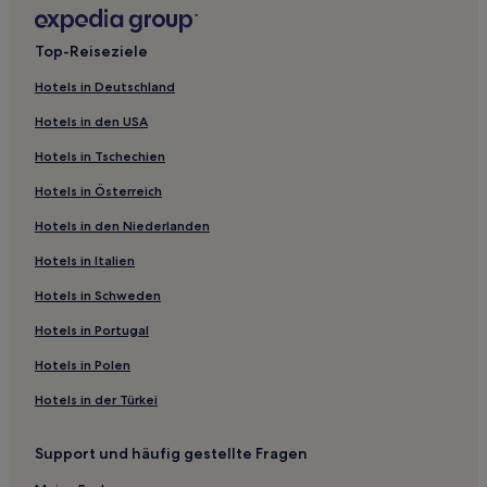
Haustierfreundliche in Cahuita
Hotels mit inbegriffenem Frühstück in Cahuita
Top-Reiseziele
Günstige in Cahuita
Hotels in Deutschland
Luxus in Cahuita
Hotels in den USA
Strand nahe Playa Negra
Hotels in Tschechien
Günstige nahe Playa Grande
Hotels in Österreich
Hotels mit Wellnessbereich in Cocles
Hotels in den Niederlanden
Hotels nahe Großer Strand
Hotels in Italien
Manzanillo Hotels
Cahuita Hotels
Hotels in Schweden
Puerto Viejo de Talamanca Hotels
Hotels in Portugal
Hotels nahe Stiftung Jaguar Rettungszentrum
Hotels in Polen
Hotels nahe Sloth Sanctuary of Costa Rica
Hotels in der Türkei
Gasthäuser in Playa Punta Uva
Support und häufig gestellte Fragen
B&B in Puerto Viejo de Talamanca