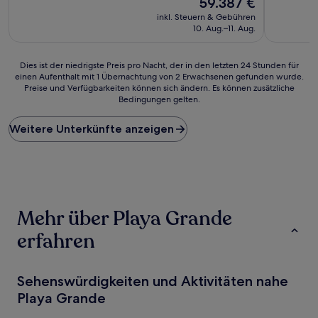
59.387 €
Preis
inkl. Steuern & Gebühren
beträgt
10. Aug.–11. Aug.
59.387 €
Dies
Dies ist der niedrigste Preis pro Nacht, der in den letzten 24 Stunden für
einen Aufenthalt mit 1 Übernachtung von 2 Erwachsenen gefunden wurde.
ist
Preise und Verfügbarkeiten können sich ändern. Es können zusätzliche
der
Bedingungen gelten.
niedrigste
Preis
Weitere Unterkünfte anzeigen
pro
Nacht,
der
in
den
letzten
24 Stunden
Mehr über Playa Grande
für
einen
erfahren
Aufenthalt
mit
1 Übernachtung
Sehenswürdigkeiten und Aktivitäten nahe
von
2 Erwachsenen
Playa Grande
gefunden