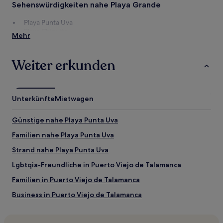
wurde.
Sehenswürdigkeiten nahe Playa Grande
Preise
und
Playa Punta Uva
Verfügbarkeiten
Playa Chiquita
Mehr
können
Playa Cocles
sich
Playa Negra
ändern.
Sixaola-Brücke
Weiter erkunden
Es
können
Aktivitäten nahe Playa Grande
zusätzliche
Talamanca Familienkunst
Bedingungen
Botanischer Garten Finca La Isla
Unterkünfte
Mietwagen
gelten.
Günstige nahe Playa Punta Uva
Familien nahe Playa Punta Uva
Strand nahe Playa Punta Uva
Lgbtqia-Freundliche in Puerto Viejo de Talamanca
Familien in Puerto Viejo de Talamanca
Business in Puerto Viejo de Talamanca
Familien in Cahuita