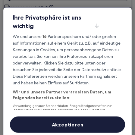
Ich reise geschäftlich
Ihre Privatsphäre ist uns
Suchen
wichtig
Wir und unsere
16
Partner speichern und/ oder greifen
Kostenlose Stornierung bei
auf Informationen auf einem Gerät zu, z.B. auf eindeutige
Kennungen in Cookies, um personenbezogene Daten zu
Planänderungen
verarbeiten. Sie können Ihre Präferenzen akzeptieren
oder verwalten. Klicken Sie dazu bitte unten oder
Verdiene Prämien für jede
besuchen Sie jederzeit die Seite der Datenschutzrichtlinie.
wahrgenommene Übernachtung
Diese Präferenzen werden unseren Partnern signalisiert
und haben keinen Einfluss auf Surfdaten.
Mehr sparen mit Preisen für Mitglieder
Wir und unsere Partner verarbeiten Daten, um
Folgendes bereitzustellen:
Verwendung genauer Standortdaten. Endgeräteeigenschaften zur
Identifikation aktiv abfragen. Speichern von oder Zugriff auf
Überprüfe die Preise für diese Daten
Informationen auf einem Endgerät. Personalisierte Werbung und
Inhalte, Messung von Werbeleistung und der Performance von Inhalten,
Zielgruppenforschung sowie Entwicklung und Verbesserung von
Akzeptieren
Nächstes Wochenende
In zwei Wochen
Angeboten.
14. Aug. - 16. Aug.
21. Aug. - 23. Aug.
Liste der Partner (Lieferanten)