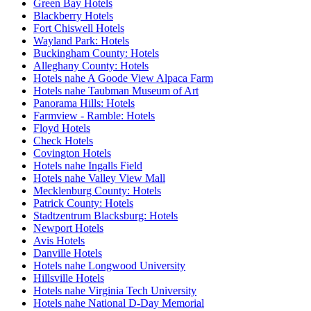
Green Bay Hotels
Blackberry Hotels
Fort Chiswell Hotels
Wayland Park: Hotels
Buckingham County: Hotels
Alleghany County: Hotels
Hotels nahe A Goode View Alpaca Farm
Hotels nahe Taubman Museum of Art
Panorama Hills: Hotels
Farmview - Ramble: Hotels
Floyd Hotels
Check Hotels
Covington Hotels
Hotels nahe Ingalls Field
Hotels nahe Valley View Mall
Mecklenburg County: Hotels
Patrick County: Hotels
Stadtzentrum Blacksburg: Hotels
Newport Hotels
Avis Hotels
Danville Hotels
Hotels nahe Longwood University
Hillsville Hotels
Hotels nahe Virginia Tech University
Hotels nahe National D-Day Memorial