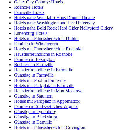
Galax City County: Hotels
Roanoke Hotels
Farmville Hotels
Hotels nahe Wohlfahrt Haus Dinner Theatre
Hotels nahe Washington and Lee University
Hotels nahe Bold Rock Hard Cider Nellysford Cidery
Lunenburg Hotels
Hotels mit Fitnessbereich in Dublin
Familien in Wintergreen
Hotels mit Fitnessbereich in Roanoke
Haustierfreundliche in Roanoke
Familien in Lexington
Business in Farmville
Haustierfreundliche in Farmville
Günstige in Farmville
Hotels mit Pool in Farmville
Hotels mit Parkplatz in Farmville
Haustierfreundliche in Max Meadows
Günstige in Staunton
Hotels mit Parkplatz in Appomattox
Familien in Südwestliches Virginia
Günstige in Lynchburg
Günstige in Blacksburg
Günstige in Danville
Hotels mit Fitnessbereich in Covington