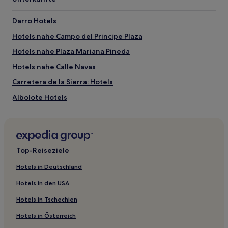
Alhambra
Elvira Gate
Darro Hotels
Kathedrale von Granada
Capilla Real
Hotels nahe Campo del Principe Plaza
Aktivitäten nahe Calle Elvira
Hotels nahe Plaza Mariana Pineda
Calle Gran Vía de Colón
Hotels nahe Calle Navas
Alcaiceria
Carretera de la Sierra: Hotels
Carrera del Darro
Calle Navas
Albolote Hotels
Paseo de los Tristes
El Pinar Hotels
Genil: Hotels
Huetor Santillan Hotels
Top-Reiseziele
Valle de Lecrín: Hotels
Hotels in Deutschland
Hotels nahe Carmen-Rodriguez-Acosta-Stiftung
Hotels in den USA
Los Olivos Hotels
Hotels in Tschechien
Granada Hotels
Hotels in Österreich
Hotels nahe Generalife