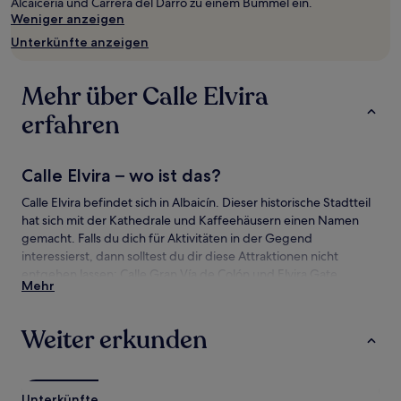
Alcaiceria und Carrera del Darro zu einem Bummel ein.
wurde.
Weniger anzeigen
Preise
und
Unterkünfte anzeigen
Verfügbarkeiten
können
sich
Mehr über Calle Elvira
ändern.
Es
erfahren
können
zusätzliche
Bedingungen
Calle Elvira – wo ist das?
gelten.
Calle Elvira befindet sich in Albaicín. Dieser historische Stadtteil
hat sich mit der Kathedrale und Kaffeehäusern einen Namen
gemacht. Falls du dich für Aktivitäten in der Gegend
interessierst, dann solltest du dir diese Attraktionen nicht
entgehen lassen: Calle Gran Vía de Colón und Elvira Gate.
Mehr
Sehenswürdigkeiten und Aktivitäten nahe
Calle Elvira
Weiter erkunden
Sehenswürdigkeiten nahe Calle Elvira
Plaza Nueva
Unterkünfte