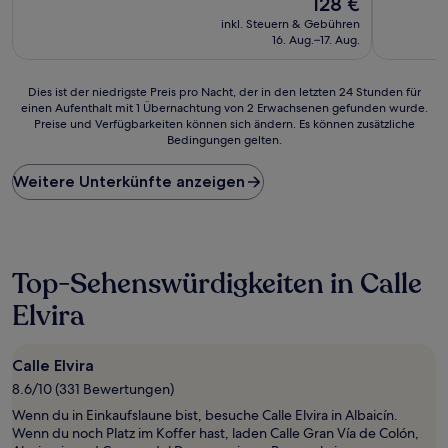
128 €
10,
10,
Preis
Wunderbar,
Außergewö
inkl. Steuern & Gebühren
beträgt
(174
(13
16. Aug.–17. Aug.
128 €
Bewertungen)
Bewertun
Dies
Dies ist der niedrigste Preis pro Nacht, der in den letzten 24 Stunden für
einen Aufenthalt mit 1 Übernachtung von 2 Erwachsenen gefunden wurde.
ist
Preise und Verfügbarkeiten können sich ändern. Es können zusätzliche
der
Bedingungen gelten.
niedrigste
Preis
Weitere Unterkünfte anzeigen
pro
Nacht,
der
in
den
letzten
Top-Sehenswürdigkeiten in Calle
24 Stunden
Elvira
für
einen
Aufenthalt
mit
Calle Elvira
1 Übernachtung
8.6/10 (331 Bewertungen)
von
Wenn du in Einkaufslaune bist, besuche Calle Elvira in Albaicín.
2 Erwachsenen
Wenn du noch Platz im Koffer hast, laden Calle Gran Vía de Colón,
gefunden