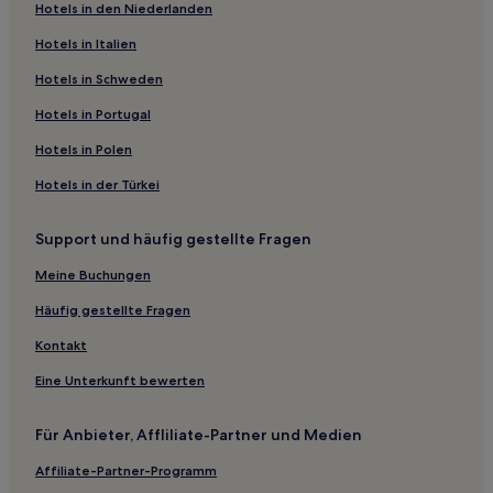
Hotels in den Niederlanden
Hotels nahe Granada Stadtrat
Hotels in Italien
Lanjaron Hotels
Saleres Hotels
Hotels in Schweden
Hotels nahe Turm der Vela
Hotels in Portugal
Hotels nahe Museo Casa Natal de FGL Fuente Vaqueros
Hotels in Polen
Nívar Hotels
Hotels in der Türkei
Durcal Hotels
Support und häufig gestellte Fragen
Hotels nahe La Silla Del Moro Viewpoint
Meine Buchungen
Hotels nahe Theater Casa del Arte Flamenco
Hotels nahe Alcazaba
Häufig gestellte Fragen
Monachil Hotels
Kontakt
Alpujarra Granadina: Hotels
Eine Unterkunft bewerten
Ribera Baja Hotels
Für Anbieter, Affliliate-Partner und Medien
Trujillos Hotels
Affiliate-Partner-Programm
La Paz Hotels