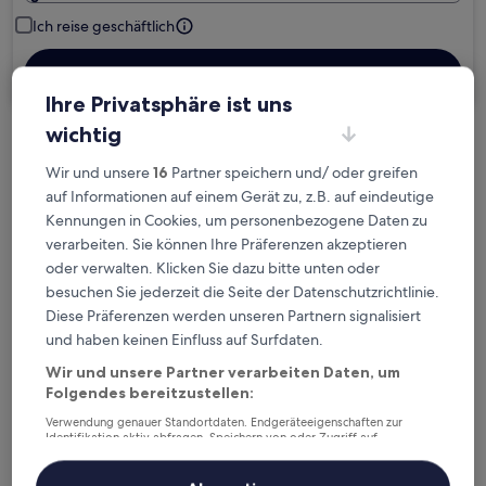
Ich reise geschäftlich
Suchen
Ihre Privatsphäre ist uns
wichtig
Kostenlose Stornierung bei
Wir und unsere
16
Partner speichern und/ oder greifen
Planänderungen
auf Informationen auf einem Gerät zu, z.B. auf eindeutige
Kennungen in Cookies, um personenbezogene Daten zu
Verdiene Prämien für jede
verarbeiten. Sie können Ihre Präferenzen akzeptieren
wahrgenommene Übernachtung
oder verwalten. Klicken Sie dazu bitte unten oder
besuchen Sie jederzeit die Seite der Datenschutzrichtlinie.
Diese Präferenzen werden unseren Partnern signalisiert
Mehr sparen mit Preisen für Mitglieder
und haben keinen Einfluss auf Surfdaten.
Wir und unsere Partner verarbeiten Daten, um
Folgendes bereitzustellen:
Überprüfe die Preise für diese Daten
Verwendung genauer Standortdaten. Endgeräteeigenschaften zur
Identifikation aktiv abfragen. Speichern von oder Zugriff auf
Nächstes Wochenende
In zwei Wochen
Informationen auf einem Endgerät. Personalisierte Werbung und
Inhalte, Messung von Werbeleistung und der Performance von Inhalten,
14. Aug. - 16. Aug.
21. Aug. - 23. Aug.
Zielgruppenforschung sowie Entwicklung und Verbesserung von