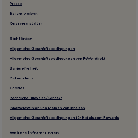
Presse
Hotels nahe Palacio de Comares
Portugos Hotels
Bei uns werben
Hotels nahe Calle Elvira
Reiseveranstalter
Cortes y Graena Hotels
Richtlinien
Hotels nahe Cuesta de la Alhacaba
Allgemeine Geschäftsbedingungen
Hotels nahe Kloster San Jeronimo
Allgemeine Geschäftsbedingungen von FeWo-direkt
Chite Hotels
Barrierefreiheit
Hotels nahe Alcaiceria
Guájar Alto Hotels
Datenschutz
San Pedro: Hotels
Cookies
Alhama de Granada: Hotels
Rechtliche Hinweise/Kontakt
Vélez de Benaudalla Hotels
Inhaltsrichtlinien und Melden von Inhalten
Hotels nahe Granada Golfklub
Allgemeine Geschäftsbedingungen für Hotels.com Rewards
Otura Hotels
Weitere Informationen
Lugros Hotels