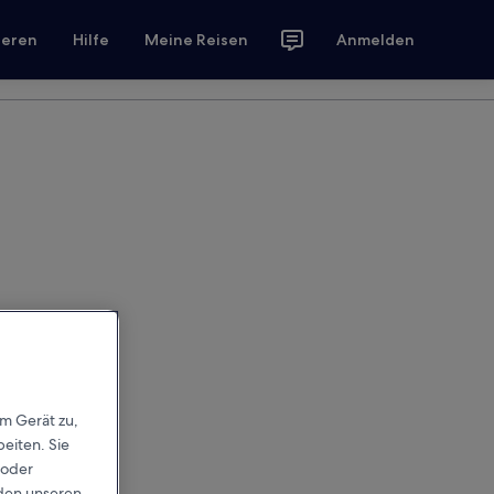
ieren
Hilfe
Meine Reisen
Anmelden
em Gerät zu,
eiten. Sie
 oder
rden unseren