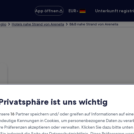
•
App öffnen
EUR
Unterkunft registr
iglio
Hotels nahe Strand von Arenella
B&B nahe Strand von Arenella
 Privatsphäre ist uns wichtig
nsere
16
Partner speichern und/ oder greifen auf Informationen auf ein
eindeutige Kennungen in Cookies, um personenbezogene Daten zu verarb
e Präferenzen akzeptieren oder verwalten. Klicken Sie dazu bitte unten
ie jederzeit die Seite der Datenschutzrichtlinie. Diese Präferenzen we