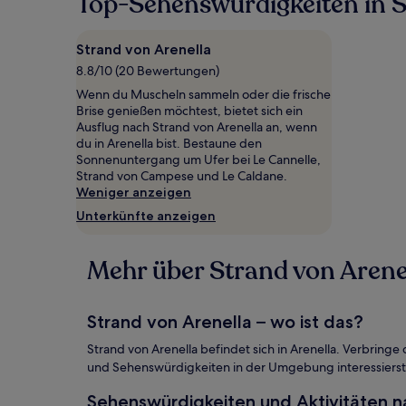
Top-Sehenswürdigkeiten in S
den
letzten
24 Stunden
Strand von Arenella
für
8.8/10 (20 Bewertungen)
einen
Aufenthalt
Wenn du Muscheln sammeln oder die frische
mit
Brise genießen möchtest, bietet sich ein
1 Übernachtung
Ausflug nach Strand von Arenella an, wenn
von
du in Arenella bist. Bestaune den
2 Erwachsenen
Sonnenuntergang um Ufer bei Le Cannelle,
gefunden
Strand von Campese und Le Caldane.
wurde.
Weniger anzeigen
Preise
Unterkünfte anzeigen
und
Verfügbarkeiten
können
Mehr über Strand von Arene
sich
ändern.
Es
können
Strand von Arenella – wo ist das?
zusätzliche
Bedingungen
Strand von Arenella befindet sich in Arenella. Verbringe
gelten.
und Sehenswürdigkeiten in der Umgebung interessierst, d
Sehenswürdigkeiten und Aktivitäten n