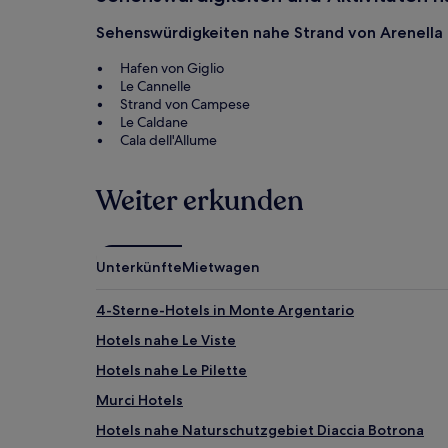
Sehenswürdigkeiten nahe Strand von Arenella
Hafen von Giglio
Le Cannelle
Strand von Campese
Le Caldane
Cala dell'Allume
Weiter erkunden
Unterkünfte
Mietwagen
4-Sterne-Hotels in Monte Argentario
Hotels nahe Le Viste
Hotels nahe Le Pilette
Murci Hotels
Hotels nahe Naturschutzgebiet Diaccia Botrona