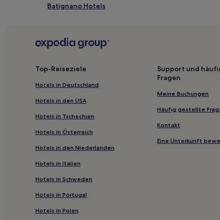
Batignano Hotels
Castiglione della Pescaia Hotels
San Donato Hotels
Manciano Hotels
Orbetello Hotels
Top-Reiseziele
Support und häufi
Fragen
Hotels nahe Terme di Saturnia
Hotels in Deutschland
Hotels nahe Al Cartello
Meine Buchungen
Hotels in den USA
Hotels nahe Strand der Turm
Häufig gestellte Fra
Hotels in Tschechien
Grosseto Hotels
Kontakt
Hotels in Österreich
Scansano Hotels
Eine Unterkunft bew
Hotels in den Niederlanden
Hotels nahe Bahnhof Albinia
Hotels in Italien
Hotels nahe Strand von Cala Piccola
Hotels in Schweden
Ferienwohnungen in Marciana
Hotels in Portugal
Ferienwohnungen in Cala dell'Allume
Hotels in Polen
B&B in Grosseto