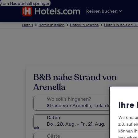
Zum Hauptinhalt springen
Reisen buchen
Hotels
Hotels in Italien
Hotels in Toskana
Hotels in Isola del G
B&B nahe Strand von
Arenella
Wo soll’s hingehen?
Ihre
Daten
Wir und u
Do., 20. Aug. - Fr., 21. Aug.
z.B. auf 
können Ihr
Gäste
besuchen S