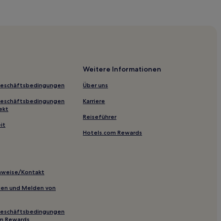
e
Weitere Informationen
Geschäftsbedingungen
Über uns
Geschäftsbedingungen
Karriere
ekt
Reiseführer
it
Hotels.com Rewards
a
inweise/Kontakt
inien und Melden von
Geschäftsbedingungen
oliveri
om Rewards