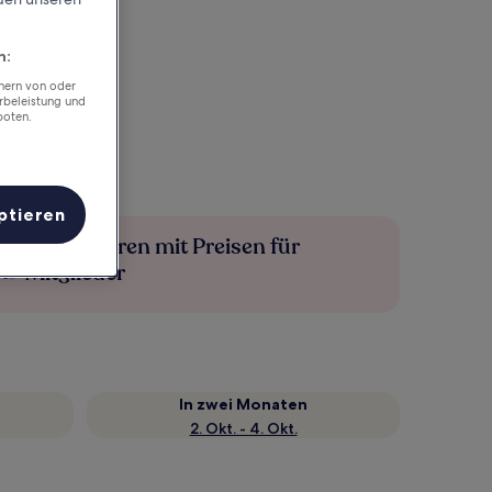
n:
chern von oder
rbeleistung und
boten.
ptieren
Mehr sparen mit Preisen für
Mitglieder
In zwei Monaten
2. Okt. - 4. Okt.