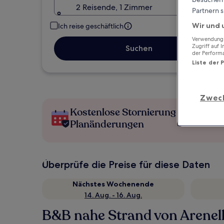
2 Reisende, 1 Zimmer
Partnern s
Wir und 
Ich reise geschäftlich
Verwendung g
Zugriff auf 
Suchen
der Perform
Liste der 
Zwec
Kostenlose Stornierung bei
Planänderungen
Überprüfe die Preise für diese Daten
Nächstes Wochenende
14. Aug. - 16. Aug.
B&B nahe Strand von Arenel