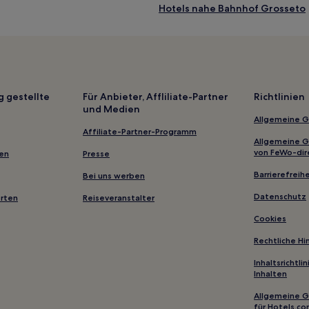
Hotels nahe Bahnhof Grosseto
Magliano in Toscana Hotels
Hotels nahe Strand von Morcon
Marina di Grosseto Hotels
Le Rocchette Hotels
g gestellte
Für Anbieter, Affliliate-Partner
Richtlinien
und Medien
Hotels nahe Cannelle
Allgemeine 
Sant'andrea Hotels
Affiliate-Partner-Programm
Allgemeine 
Talamone Hotels
von FeWo-dir
gen
Presse
Hotels nahe La bionda
Barrierefreihe
Bei uns werben
Hotels nahe Spanische Festung
Datenschutz
erten
Reiseveranstalter
Capo D'arco Hotels
Cookies
Ferienwohnungen in Rio Marin
Rechtliche H
Ferienwohnungen in Elba
Inhaltsrichtl
Inhalten
Gasthäuser in Pitigliano
Allgemeine 
Ferienwohnungen in Lido di Cap
für Hotels.c