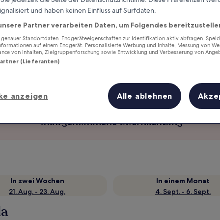
ignalisiert und haben keinen Einfluss auf Surfdaten.
unsere Partner verarbeiten Daten, um Folgendes bereitzustelle
enauer Standortdaten. Endgeräteeigenschaften zur Identifikation aktiv abfragen. Spei
Informationen auf einem Endgerät. Personalisierte Werbung und Inhalte, Messung von We
ance von Inhalten, Zielgruppenforschung sowie Entwicklung und Verbesserung von Ange
Partner (Lieferanten)
ke anzeigen
Alle ablehnen
Akze
Verdiene Prämien für jede
wahrgenommene Übernachtung
In zwei Wochen
In einem Monat
21. Aug. - 23. Aug.
4. Sept. - 6. Sept.
la