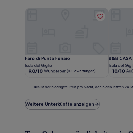
Faro di Punta Fenaio
B&B CASA
Faro di Punta Fenaio
B&B CASA
Faro di Punta Fenaio
B&B CASA
Isola del Giglio
Isola del Gigl
9.0
10.0
9,0/10
10/10
Wunderbar
Auß
(10 Bewertungen)
von
von
10,
10,
Wunderbar,
Außergewö
Dies
Dies ist der niedrigste Preis pro Nacht, der in den letzten 
(10
(1
ist
Bewertungen)
Bewertung
der
niedrigste
Weitere Unterkünfte anzeigen
Preis
pro
Nacht,
der
in