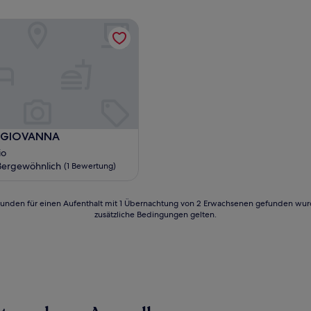
 GIOVANNA
 GIOVANNA
 GIOVANNA
io
ergewöhnlich
(1 Bewertung)
hnlich,
24 Stunden für einen Aufenthalt mit 1 Übernachtung von 2 Erwachsenen gefunden wu
zusätzliche Bedingungen gelten.
)