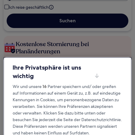
Ich reise geschäftlich
Suchen
Kostenlose Stornierung bei
Planänderungen
Verdiene Prämien für jede
Ihre Privatsphäre ist uns
wahrgenommene Übernachtung
wichtig
Wir und unsere
16
Partner speichern und/ oder greifen
Mehr sparen mit Preisen für Mitglieder
auf Informationen auf einem Gerät zu, z.B. auf eindeutige
Kennungen in Cookies, um personenbezogene Daten zu
verarbeiten. Sie können Ihre Präferenzen akzeptieren
oder verwalten. Klicken Sie dazu bitte unten oder
Überprüfe die Preise für diese Daten
besuchen Sie jederzeit die Seite der Datenschutzrichtlinie.
Nächstes Wochenende
In zwei Wochen
Diese Präferenzen werden unseren Partnern signalisiert
14. Aug. - 16. Aug.
21. Aug. - 23. Aug.
und haben keinen Einfluss auf Surfdaten.