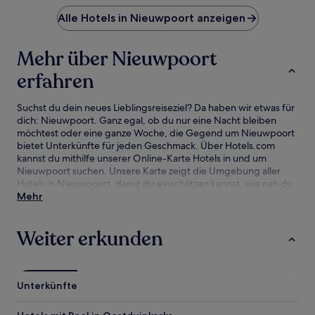
Alle Hotels in Nieuwpoort anzeigen
Mehr über Nieuwpoort
erfahren
Suchst du dein neues Lieblingsreiseziel? Da haben wir etwas für
dich: Nieuwpoort. Ganz egal, ob du nur eine Nacht bleiben
möchtest oder eine ganze Woche, die Gegend um Nieuwpoort
bietet Unterkünfte für jeden Geschmack. Über Hotels.com
kannst du mithilfe unserer Online-Karte Hotels in und um
Nieuwpoort suchen. Unsere Karte zeigt die Umgebung aller
Hotels in Nieuwpoort, damit du einschätzen kannst, wie nah du
an Sehenswürdigkeiten und Attraktionen bist. Anschließend
Mehr
kannst du deine Suche verfeinern. Hier findest du unsere
besten Hotelangebote in Nieuwpoort mit unserer Preisgarantie.
Weiter erkunden
Unterkünfte