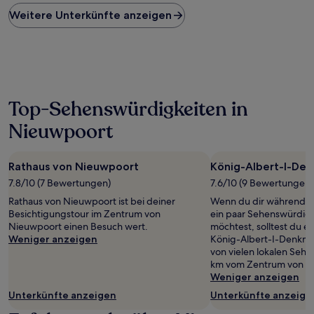
Preis
Weitere Unterkünfte anzeigen
pro
Nacht,
der
in
den
letzten
24 Stunden
Top-Sehenswürdigkeiten in
für
einen
Nieuwpoort
Aufenthalt
mit
1 Übernachtung
Rathaus von Nieuwpoort
König-Albert-I-De
von
2 Erwachsenen
7.8/10 (7 Bewertungen)
7.6/10 (9 Bewertungen)
gefunden
Rathaus von Nieuwpoort ist bei deiner
Wenn du dir während d
wurde.
Besichtigungstour im Zentrum von
ein paar Sehenswürdig
Preise
Nieuwpoort einen Besuch wert.
möchtest, solltest du e
und
Weniger anzeigen
König-Albert-I-Denkma
Verfügbarkeiten
von vielen lokalen Sehe
können
km vom Zentrum von Ni
sich
Weniger anzeigen
ändern.
Es
Unterkünfte anzeigen
Unterkünfte anzeige
können