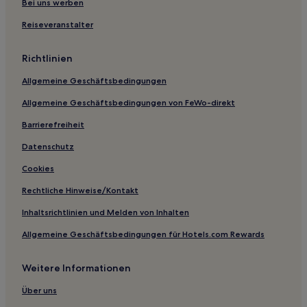
Nieuwpoort Hotels
Bei uns werben
De Panne Hotels
Reiseveranstalter
Hotels nahe Plopsaland De Panne
Richtlinien
Bredene Hotels
Allgemeine Geschäftsbedingungen
Hotels nahe Villa Aqua
Allgemeine Geschäftsbedingungen von FeWo-direkt
Diksmuide Hotels
Barrierefreiheit
Jabbeke Hotels
Ferienwohnungen in Nieuwpoort
Datenschutz
Ferienwohnungen in De Panne
Cookies
Rechtliche Hinweise/Kontakt
Inhaltsrichtlinien und Melden von Inhalten
Allgemeine Geschäftsbedingungen für Hotels.com Rewards
Weitere Informationen
Über uns