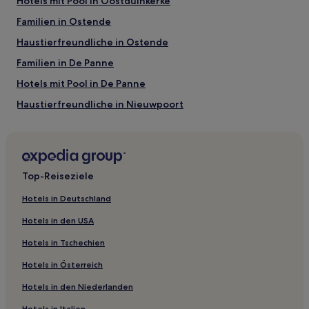
Hotels mit Pool in Oostduinkerke
Familien in Ostende
Haustierfreundliche in Ostende
Familien in De Panne
Hotels mit Pool in De Panne
Haustierfreundliche in Nieuwpoort
Familien in Nieuwpoort
Günstige in Koksijde
Strand in Koksijde
Top-Reiseziele
Familien in Koksijde
Hotels in Deutschland
Hotels mit Wellnessbereich in Koksijde
Hotels in den USA
Hotels mit Parkplatz in Nieuwpoort-aan-Zee
Hotels in Tschechien
Haustierfreundliche in Nieuwpoort-aan-Zee
Hotels in Österreich
Hotels mit inbegriffenem Frühstück in De Haan
Hotels in den Niederlanden
Familien in De Haan
Hotels in Italien