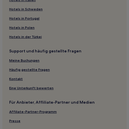
Familien in Klemskerke
Hotels mit Parkplatz in Adinkerke
Hotels in Schweden
Haustierfreundliche in Westende
Hotels in Portugal
Hotels mit Pool in Middelkerke
Hotels in Polen
Günstige in Middelkerke
Hotels in der Türkei
2-Sterne-Hotels in De Haan
Support und häufig gestellte Fragen
Hotels nahe Koksijde Golf ter Hille
Meine Buchungen
Middelkerke Hotels
Hotels nahe Atlantikwall Freilichtmuseum
Häufig gestellte Fragen
Hotels nahe Aquafun
Kontakt
Koksijde Hotels
Eine Unterkunft bewerten
Beauvoorde Hotels
Für Anbieter, Affliliate-Partner und Medien
Hotels nahe Westgolf
Affiliate-Partner-Programm
De Haan Hotels
Presse
Ostende Hotels