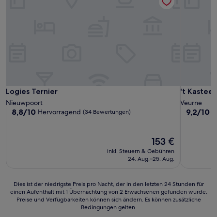
Logies Ternier
't Kasteel 
Logies Ternier
't Kasteel
Nieuwpoort
Veurne
8.8
9.2
8,8/10
9,2/10
Hervorragend
W
(34 Bewertungen)
von
von
10,
10,
Hervorragend,
Wunderba
Der
153 €
(34
(67
Preis
inkl. Steuern & Gebühren
Bewertungen)
Bewertun
beträgt
24. Aug.–25. Aug.
153 €
Dies
Dies ist der niedrigste Preis pro Nacht, der in den letzten 24 Stunden für
einen Aufenthalt mit 1 Übernachtung von 2 Erwachsenen gefunden wurde.
ist
Preise und Verfügbarkeiten können sich ändern. Es können zusätzliche
der
Bedingungen gelten.
niedrigste