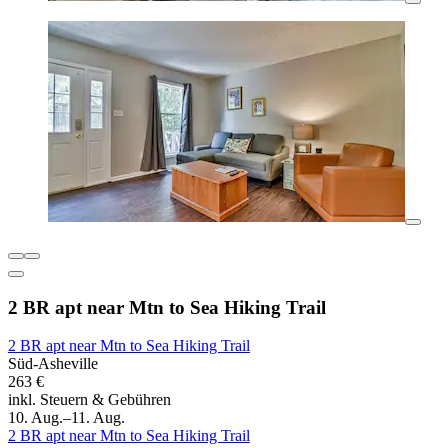
2 BR apt near Mtn to Sea Hiking Trail
2 BR apt near Mtn to Sea Hiking Trail
Süd-Asheville
263 €
inkl. Steuern & Gebühren
10. Aug.–11. Aug.
2 BR apt near Mtn to Sea Hiking Trail