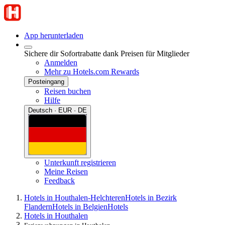
App herunterladen
Sichere dir Sofortrabatte dank Preisen für Mitglieder
Anmelden
Mehr zu Hotels.com Rewards
Posteingang
Reisen buchen
Hilfe
Deutsch · EUR · DE
Unterkunft registrieren
Meine Reisen
Feedback
Hotels in Houthalen-Helchteren
Hotels in Bezirk
Flandern
Hotels in Belgien
Hotels
Hotels in Houthalen