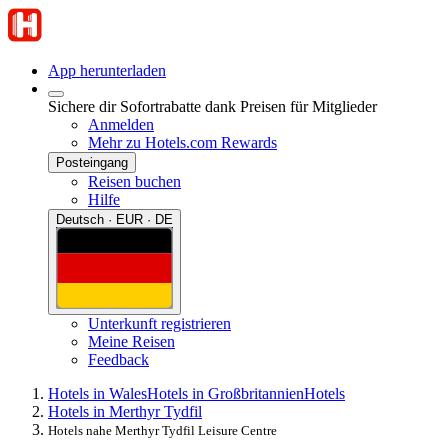
App herunterladen
Sichere dir Sofortrabatte dank Preisen für Mitglieder
Anmelden
Mehr zu Hotels.com Rewards
Posteingang
Reisen buchen
Hilfe
Deutsch · EUR · DE
Unterkunft registrieren
Meine Reisen
Feedback
Hotels in Wales
Hotels in Großbritannien
Hotels
Hotels in Merthyr Tydfil
Hotels nahe Merthyr Tydfil Leisure Centre