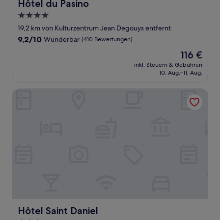
Hôtel du Pasino
Hôtel du Pasino
4.0-
Sterne-
19,2 km von Kulturzentrum Jean Degouys entfernt
Unterkunft
9.2
9,2/10
Wunderbar
(410 Bewertungen)
von
Der
116 €
10,
Preis
Wunderbar,
inkl. Steuern & Gebühren
beträgt
10. Aug.–11. Aug.
(410
116 €
Bewertungen)
Hôtel Saint Daniel
Hôtel Saint Daniel
Hôtel Saint Daniel