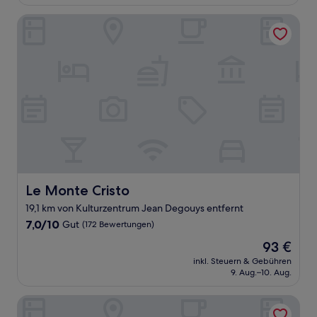
80 €
Bewertungen)
Le Monte Cristo
Le Monte Cristo
Le Monte Cristo
19,1 km von Kulturzentrum Jean Degouys entfernt
7.0
7,0/10
Gut
(172 Bewertungen)
von
Der
93 €
10,
Preis
Gut,
inkl. Steuern & Gebühren
beträgt
9. Aug.–10. Aug.
(172
93 €
Bewertungen)
Hotel du Pasino