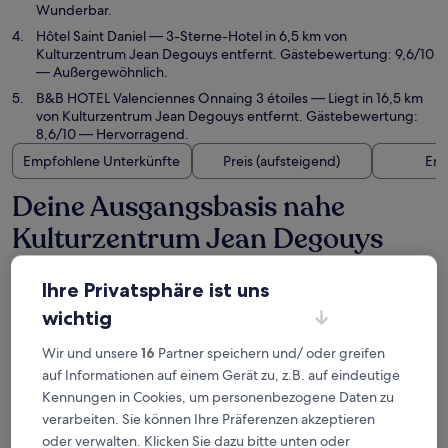
Wunderbar.
Hôtel Saint Daniel
— 3-Sterne-Hotel in 6,5 km von
Kulturzentrum Jean Degouys entfernt. Gästebewertung: 9,6/10
— Außergewöhnlich.
B&B HOTEL Valenciennes Onnaing 3 étoiles
— Liegt in 16,5 km
von Kulturzentrum Jean Degouys entfernt. Gästebewertung:
8,6/10 — Hervorragend.
Empfohlene Unterkünfte
Preis (aufsteigend)
Ent
Deine Ausgangsbasis nahe
Kulturzentrum Jean Degouys
Ihre Privatsphäre ist uns
Secret d'une nuit
wichtig
Wir und unsere
16
Partner speichern und/ oder greifen
auf Informationen auf einem Gerät zu, z.B. auf eindeutige
Kennungen in Cookies, um personenbezogene Daten zu
verarbeiten. Sie können Ihre Präferenzen akzeptieren
oder verwalten. Klicken Sie dazu bitte unten oder