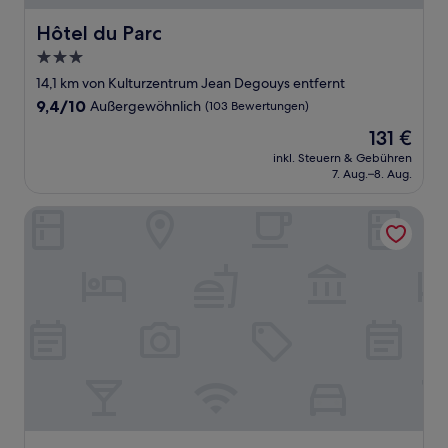
Hôtel du Parc
Hôtel du Parc
3.0-
Sterne-
14,1 km von Kulturzentrum Jean Degouys entfernt
Unterkunft
9.4
9,4/10
Außergewöhnlich
(103 Bewertungen)
von
Der
131 €
10,
Preis
Außergewöhnlich,
inkl. Steuern & Gebühren
beträgt
7. Aug.–8. Aug.
(103
131 €
Bewertungen)
Hôtel du Pasino