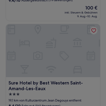
9,4/10
Außergewöhnlich
(179 Bewertungen)
von
Der
100 €
10,
Preis
Außergewöhnlich,
inkl. Steuern & Gebühren
beträgt
9. Aug.–10. Aug.
(179
100 €
Bewertungen)
Sure Hotel by Best Western Saint-Amand-Les-Eaux
Sure Hotel by Best Western Saint-Amand-Les-Eaux
Sure Hotel by Best Western Saint-
Amand-Les-Eaux
3.0-
Sterne-
19,1 km von Kulturzentrum Jean Degouys entfernt
Unterkunft
8.4
8,4/10
Sehr gut
(542 Bewertungen)