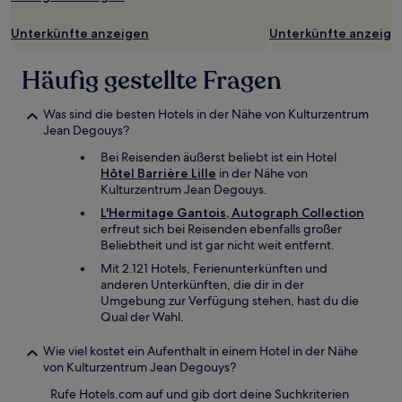
Bedingungen
gelten.
Unterkünfte anzeigen
Unterkünfte anzeige
Häufig gestellte Fragen
Was sind die besten Hotels in der Nähe von Kulturzentrum
Jean Degouys?
Bei Reisenden äußerst beliebt ist ein Hotel
Hôtel Barrière Lille
in der Nähe von
Kulturzentrum Jean Degouys.
L'Hermitage Gantois, Autograph Collection
erfreut sich bei Reisenden ebenfalls großer
Beliebtheit und ist gar nicht weit entfernt.
Mit 2.121 Hotels, Ferienunterkünften und
anderen Unterkünften, die dir in der
Umgebung zur Verfügung stehen, hast du die
Qual der Wahl.
Wie viel kostet ein Aufenthalt in einem Hotel in der Nähe
von Kulturzentrum Jean Degouys?
Rufe Hotels.com auf und gib dort deine Suchkriterien