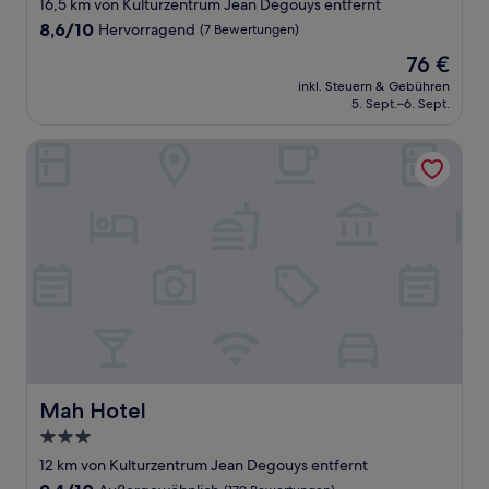
16,5 km von Kulturzentrum Jean Degouys entfernt
8.6
8,6/10
Hervorragend
(7 Bewertungen)
von
Der
76 €
10,
Preis
Hervorragend,
inkl. Steuern & Gebühren
beträgt
5. Sept.–6. Sept.
(7
76 €
Bewertungen)
Mah Hotel
Mah Hotel
Mah Hotel
3.0-
Sterne-
12 km von Kulturzentrum Jean Degouys entfernt
Unterkunft
9.4