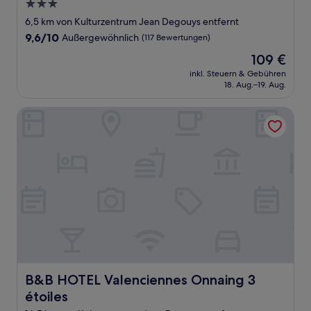
3.0-
Sterne-
6,5 km von Kulturzentrum Jean Degouys entfernt
Unterkunft
9.6
9,6/10
Außergewöhnlich
(117 Bewertungen)
von
Der
109 €
10,
Preis
Außergewöhnlich,
inkl. Steuern & Gebühren
beträgt
18. Aug.–19. Aug.
(117
109 €
Bewertungen)
B&B HOTEL Valenciennes Onnaing 3 étoiles
B&B HOTEL Valenciennes Onnaing 3 étoiles
B&B HOTEL Valenciennes Onnaing 3
étoiles