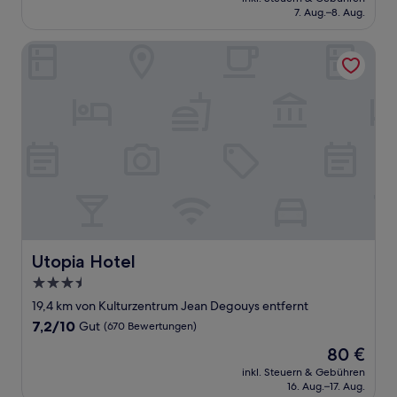
beträgt
7. Aug.–8. Aug.
(28
140 €
Bewertungen)
Utopia Hotel
Utopia Hotel
Utopia Hotel
3.5-
Sterne-
19,4 km von Kulturzentrum Jean Degouys entfernt
Unterkunft
7.2
7,2/10
Gut
(670 Bewertungen)
von
Der
80 €
10,
Preis
Gut,
inkl. Steuern & Gebühren
beträgt
16. Aug.–17. Aug.
(670