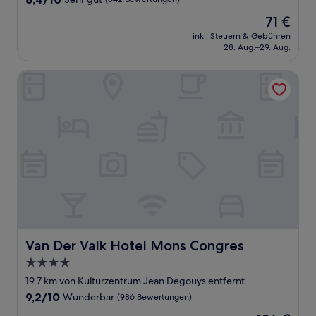
von
Der
71 €
10,
Preis
Sehr
inkl. Steuern & Gebühren
beträgt
28. Aug.–29. Aug.
gut,
71 €
(542
Bewertungen)
Van Der Valk Hotel Mons Congres
Van Der Valk Hotel Mons Congres
Van Der Valk Hotel Mons Congres
4.0-
Sterne-
19,7 km von Kulturzentrum Jean Degouys entfernt
Unterkunft
9.2
9,2/10
Wunderbar
(986 Bewertungen)
von