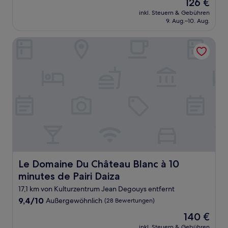
Der
126 €
10,
Preis
Wunderbar,
inkl. Steuern & Gebühren
beträgt
9. Aug.–10. Aug.
(986
126 €
Bewertungen)
Le Domaine Du Château Blanc à 10 minutes de Pairi Daiza
Le Domaine Du Château Blanc à 10 minutes de Pairi Daiza
Le Domaine Du Château Blanc à 10
minutes de Pairi Daiza
17,1 km von Kulturzentrum Jean Degouys entfernt
9.4
9,4/10
Außergewöhnlich
(28 Bewertungen)
von
Der
140 €
10,
Preis
Außergewöhnlich,
inkl. Steuern & Gebühren