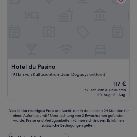
Hotel du Pasino
Hotel du Pasino
19,1 km von Kulturzentrum Jean Degouys entfernt
Der
117 €
Preis
inkl. Steuern & Gebühren
beträgt
20. Aug.–21. Aug.
117 €
Dies
Dies ist der niedrigste Preis pro Nacht, der in den letzten 24 Stunden für
einen Aufenthalt mit 1 Übernachtung von 2 Erwachsenen gefunden
ist
wurde. Preise und Verfügbarkeiten können sich ändern. Es können
der
zusätzliche Bedingungen gelten.
niedrigste
Preis