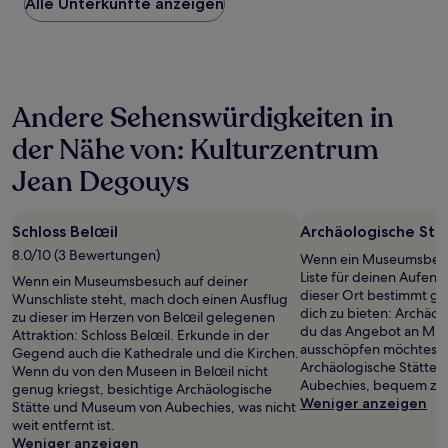
Alle Unterkünfte anzeigen
pro
Nacht,
der
in
den
letzten
Andere Sehenswürdigkeiten in
24 Stunden
für
der Nähe von: Kulturzentrum
einen
Aufenthalt
Jean Degouys
mit
1 Übernachtung
von
Schloss Belœil
Archäologische Stä
2 Erwachsenen
8.0/10 (3 Bewertungen)
gefunden
Wenn ein Museumsbesu
wurde.
Liste für deinen Aufentha
Wenn ein Museumsbesuch auf deiner
Preise
dieser Ort bestimmt gen
Wunschliste steht, mach doch einen Ausflug
und
dich zu bieten: Archäol
zu dieser im Herzen von Belœil gelegenen
Verfügbarkeiten
du das Angebot an Muse
Attraktion: Schloss Belœil. Erkunde in der
können
ausschöpfen möchtest, 
Gegend auch die Kathedrale und die Kirchen.
sich
Archäologische Stätte
Wenn du von den Museen in Belœil nicht
ändern.
Aubechies, bequem zu F
genug kriegst, besichtige Archäologische
Es
Weniger anzeigen
Stätte und Museum von Aubechies, was nicht
können
weit entfernt ist.
zusätzliche
Weniger anzeigen