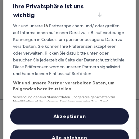
Abholdatum
Rückgabedatum
Ihre Privatsphäre ist uns
20. Aug.
21. Aug.
wichtig
Abholzeit
Rückgabezeit
Wir und unsere
16
Partner speichern und/ oder greifen
auf Informationen auf einem Gerät zu, z.B. auf eindeutige
Kennungen in Cookies, um personenbezogene Daten zu
Ich habe einen Rabattcode
verarbeiten. Sie können Ihre Präferenzen akzeptieren
oder verwalten. Klicken Sie dazu bitte unten oder
Suchen
besuchen Sie jederzeit die Seite der Datenschutzrichtlinie.
Diese Präferenzen werden unseren Partnern signalisiert
und haben keinen Einfluss auf Surfdaten.
Vergleiche Autovermieter und buche Flug, Hotel
Mitg
Wir und unsere Partner verarbeiten Daten, um
und Mietwagen zusammen, um noch mehr zu
Hote
Folgendes bereitzustellen:
sparen.
Feri
Verwendung genauer Standortdaten. Endgeräteeigenschaften zur
Identifikation aktiv abfragen. Speichern von oder Zugriff auf
Top-Mietwagenangebote –
Informationen auf einem Endgerät. Personalisierte Werbung und
Inhalte, Messung von Werbeleistung und der Performance von Inhalten,
Brieselang
Zielgruppenforschung sowie Entwicklung und Verbesserung von
Akzeptieren
Angeboten.
Liste der Partner (Lieferanten)
Economy Chevrolet Spark
Economy
Alle ablehnen
Chevrolet Spark