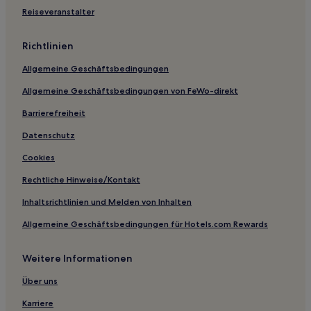
Börnicke Hotels
Reiseveranstalter
Hotels nahe Templiner See
Richtlinien
Wachow Hotels
Allgemeine Geschäftsbedingungen
Hotels nahe Friedenskirche
Allgemeine Geschäftsbedingungen von FeWo-direkt
Seeburg Hotels
Barrierefreiheit
Marwitz Hotels
Brandenburg Hotels
Datenschutz
Hotels nahe Park Babelsberg
Cookies
Hotels nahe Normannischer Turm auf dem Ruinenberg
Rechtliche Hinweise/Kontakt
Groß Behnitz Hotels
Inhaltsrichtlinien und Melden von Inhalten
Heeres-Reitschule Hotels
Allgemeine Geschäftsbedingungen für Hotels.com Rewards
Hotels nahe Bahnhof Marquardt
Weitere Informationen
Marquardt: Hotels
Potsdam Hotels
Über uns
Babelsberg Nord: Hotels
Karriere