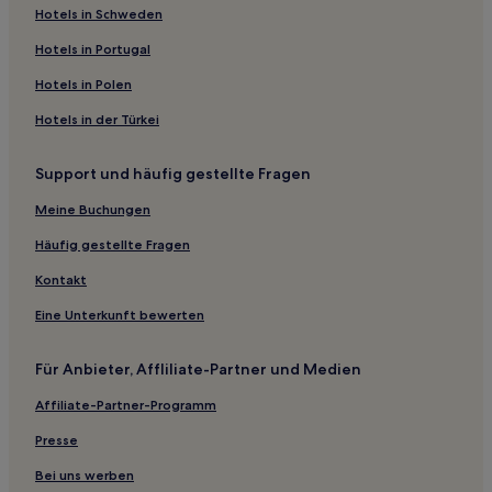
Knoblauch Hotels
Hotels in Schweden
Hotels nahe Kirche Ribbeck
Hotels in Portugal
Potsdam West: Hotels
Hotels in Polen
Hotels nahe Orangerieschloss
Hotels in der Türkei
Falkenrehde Hotels
Support und häufig gestellte Fragen
Hotels nahe Bahnhof Dallgow-Döberitz
Meine Buchungen
Hotels nahe Neues Palais
Hotels nahe Universität Potsdam
Häufig gestellte Fragen
Hotels nahe Bahnhof Golm
Kontakt
Kuhhorst Hotels
Eine Unterkunft bewerten
Hotels nahe Märkischer Golfclub Potsdam
Für Anbieter, Affliliate-Partner und Medien
Neu-Vehlefanz Hotels
Affiliate-Partner-Programm
Dallgow-Döberitz Hotels
Presse
Elstal Hotels
Brandenburger Vorstadt: Hotels
Bei uns werben