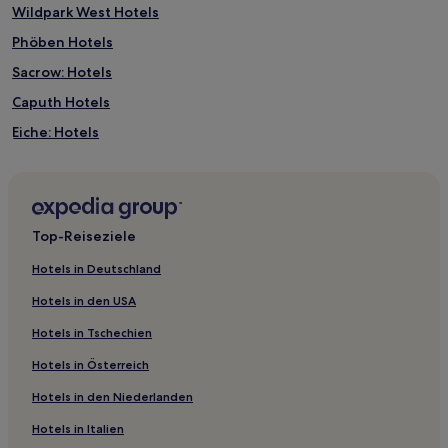
Wildpark West Hotels
Phöben Hotels
Sacrow: Hotels
Caputh Hotels
Eiche: Hotels
Nördliche Ortsteile: Hotels
Zeestow Hotels
Hotels nahe Schloss Paretz
Top-Reiseziele
Birkenwerder Hotels
Hotels in Deutschland
Hotels nahe Botanischer Garten der Universität Potsdam
Hotels in den USA
Töplitz Hotels
Hotels in Tschechien
Bagow Hotels
Hotels in Österreich
Tietzow Hotels
Hotels in den Niederlanden
Geltow Hotels
Hotels in Italien
Klein Behnitz Hotels